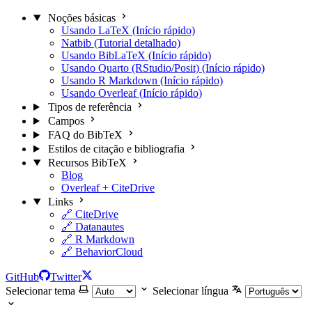
Noções básicas
Usando LaTeX (Início rápido)
Natbib (Tutorial detalhado)
Usando BibLaTeX (Início rápido)
Usando Quarto (RStudio/Posit) (Início rápido)
Usando R Markdown (Início rápido)
Usando Overleaf (Início rápido)
Tipos de referência
Campos
FAQ do BibTeX
Estilos de citação e bibliografia
Recursos BibTeX
Blog
Overleaf + CiteDrive
Links
🔗 CiteDrive
🔗 Datanautes
🔗 R Markdown
🔗 BehaviorCloud
GitHub
Twitter
Selecionar tema
Selecionar língua