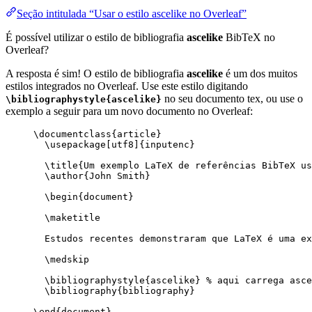
Seção intitulada “Usar o estilo ascelike no Overleaf”
É possível utilizar o estilo de bibliografia
ascelike
BibTeX no
Overleaf?
A resposta é sim! O estilo de bibliografia
ascelike
é um dos muitos
estilos integrados no Overleaf. Use este estilo digitando
no seu documento tex, ou use o
\bibliographystyle{ascelike}
exemplo a seguir para um novo documento no Overleaf:
\documentclass
{
article
}
\usepackage
[
utf8
]{
inputenc
}
\title
{Um exemplo LaTeX de referências BibTeX us
\author
{John Smith}
\begin
{
document
}
\maketitle
Estudos recentes demonstraram que LaTeX é uma ex
\medskip
\bibliographystyle
{ascelike} 
% aqui carrega asce
\bibliography
{bibliography}
\end
{
document
}