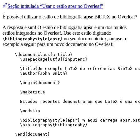
Seção intitulada “Usar o estilo apsr no Overleaf”
É possível utilizar o estilo de bibliografia
apsr
BibTeX no Overleaf?
A resposta é sim! O estilo de bibliografia
apsr
é um dos muitos
estilos integrados no Overleaf. Use este estilo digitando
no seu documento tex, ou use o
\bibliographystyle{apsr}
exemplo a seguir para um novo documento no Overleaf:
\documentclass
{
article
}
\usepackage
[
utf8
]{
inputenc
}
\title
{Um exemplo LaTeX de referências BibTeX us
\author
{John Smith}
\begin
{
document
}
\maketitle
Estudos recentes demonstraram que LaTeX é uma ex
\medskip
\bibliographystyle
{apsr} 
% aqui carrega apsr.bst
\bibliography
{bibliography}
\end
{
document
}