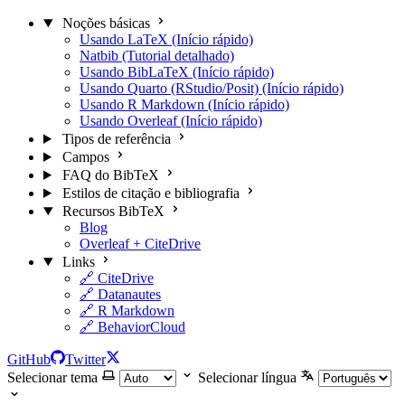
Noções básicas
Usando LaTeX (Início rápido)
Natbib (Tutorial detalhado)
Usando BibLaTeX (Início rápido)
Usando Quarto (RStudio/Posit) (Início rápido)
Usando R Markdown (Início rápido)
Usando Overleaf (Início rápido)
Tipos de referência
Campos
FAQ do BibTeX
Estilos de citação e bibliografia
Recursos BibTeX
Blog
Overleaf + CiteDrive
Links
🔗 CiteDrive
🔗 Datanautes
🔗 R Markdown
🔗 BehaviorCloud
GitHub
Twitter
Selecionar tema
Selecionar língua