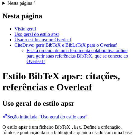
Nesta página
Nesta página
Visão geral
Uso geral do estilo apsr
Usar o estilo apsr no Overleaf
CiteDrive: gerir BibTeX e BibLaTeX para o Overleaf
Está à procura de uma ferramenta colaborativa online
para gerir suas referências BibTeX, que se conecte ao
Overleaf?
Estilo BibTeX apsr: citações,
referências e Overleaf
Uso geral do estilo
apsr
Seção intitulada “Uso geral do estilo apsr”
O estilo
apsr
é um ficheiro BibTeX
. Define a ordenação,
.bst
rótulos e pontuação da sua bibliografia quando usado com uma base