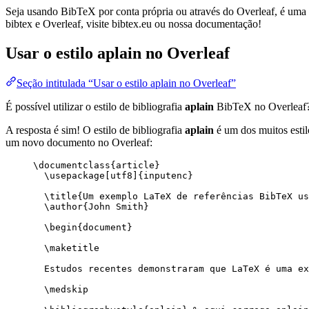
Seja usando BibTeX por conta própria ou através do Overleaf, é uma f
bibtex e Overleaf, visite bibtex.eu ou nossa documentação!
Usar o estilo
aplain
no Overleaf
Seção intitulada “Usar o estilo aplain no Overleaf”
É possível utilizar o estilo de bibliografia
aplain
BibTeX no Overleaf
A resposta é sim! O estilo de bibliografia
aplain
é um dos muitos estil
um novo documento no Overleaf:
\documentclass
{
article
}
\usepackage
[
utf8
]{
inputenc
}
\title
{Um exemplo LaTeX de referências BibTeX us
\author
{John Smith}
\begin
{
document
}
\maketitle
Estudos recentes demonstraram que LaTeX é uma ex
\medskip