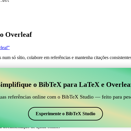
.bst
o Overleaf
leaf”
s num só sítio, colabore em referências e mantenha citações consistent
 para gerir suas referências BibTeX, que se conecte ao
implifique o BibTeX para LaTeX e Overlea
line para gerir suas referências BibTeX, que se conecte ao Overleaf?”
suas referências, citações e bibliografia no Overleaf, o CiteDrive pode
uas referências online com o BibTeX Studio — feito para pes
em seu projeto Overleaf.
 em vários estilos, incluindo aplain. Então, se você está procurando uma
Experimente o BibTeX Studio
a documentação de ajuda online.