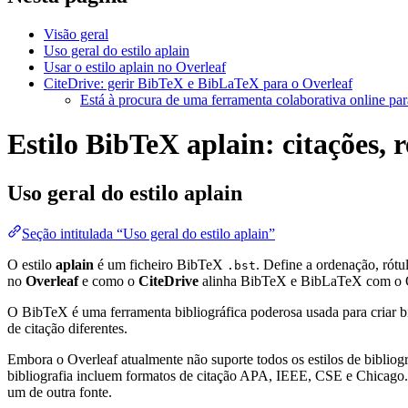
Visão geral
Uso geral do estilo aplain
Usar o estilo aplain no Overleaf
CiteDrive: gerir BibTeX e BibLaTeX para o Overleaf
Está à procura de uma ferramenta colaborativa online par
Estilo BibTeX aplain: citações, 
Uso geral do estilo
aplain
Seção intitulada “Uso geral do estilo aplain”
O estilo
aplain
é um ficheiro BibTeX
. Define a ordenação, rót
.bst
no
Overleaf
e como o
CiteDrive
alinha BibTeX e BibLaTeX com o O
O BibTeX é uma ferramenta bibliográfica poderosa usada para criar bi
de citação diferentes.
Embora o Overleaf atualmente não suporte todos os estilos de bibliogra
bibliografia incluem formatos de citação APA, IEEE, CSE e Chicago. 
um de outra fonte.