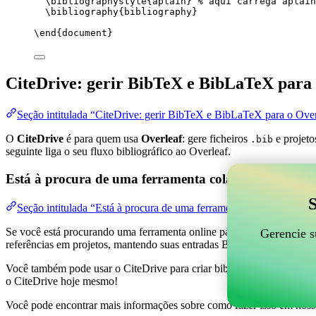
\bibliographystyle
{aplain} 
% aqui carrega aplain
\bibliography
{bibliography}
\end
{
document
}
CiteDrive: gerir BibTeX e BibLaTeX para 
Seção intitulada “CiteDrive: gerir BibTeX e BibLaTeX para o Over
O
CiteDrive
é para quem usa
Overleaf
: gere ficheiros
e projeto
.bib
seguinte liga o seu fluxo bibliográfico ao Overleaf.
Está à procura de uma ferramenta colaborativa online
S
Seção intitulada “Está à procura de uma ferramenta colaborativa on
Se você está procurando uma ferramenta online para ajudar a gerenciar 
Gerencie s
referências em projetos, mantendo suas entradas BibTeX atualizadas 
Você também pode usar o CiteDrive para criar bibliografias e citações
o CiteDrive hoje mesmo!
Você pode encontrar mais informações sobre como fazer isso em noss