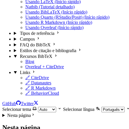
Usando LaTeX (Início rápido)
Natbib (Tutorial detalhado)
Usando BibLaTeX (Início rápido)
Usando Quarto (RStudio/Posit) (Início rápido)
Usando R Markdown (Início rápido)
Usando Overleaf (Início rápido)
Tipos de referência
Campos
FAQ do BibTeX
Estilos de citação e bibliografia
Recursos BibTeX
Blog
Overleaf + CiteDrive
Links
🔗 CiteDrive
🔗 Datanautes
🔗 R Markdown
🔗 BehaviorCloud
GitHub
Twitter
Selecionar tema
Selecionar língua
Nesta página
Nesta página