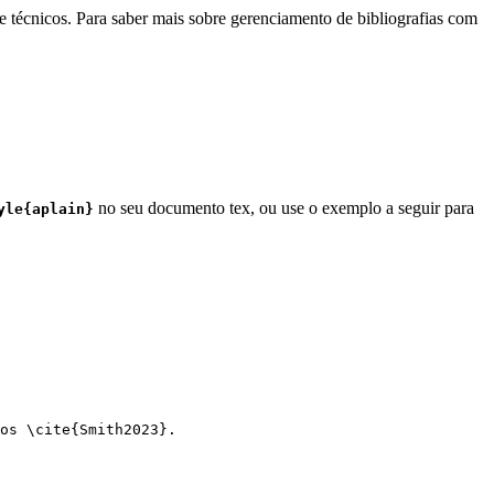
e técnicos. Para saber mais sobre gerenciamento de bibliografias com
no seu documento tex, ou use o exemplo a seguir para
yle{aplain}
os 
\cite
{
Smith2023
}.