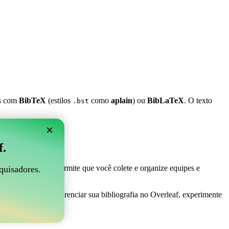
es com
BibTeX
(estilos
como
aplain
) ou
BibLaTeX
. O texto
.bst
×
 Overleaf?
f.
 ser perfeito! Ele permite que você colete e organize equipes e
quisadores.
 maneira fácil de gerenciar sua bibliografia no Overleaf, experimente