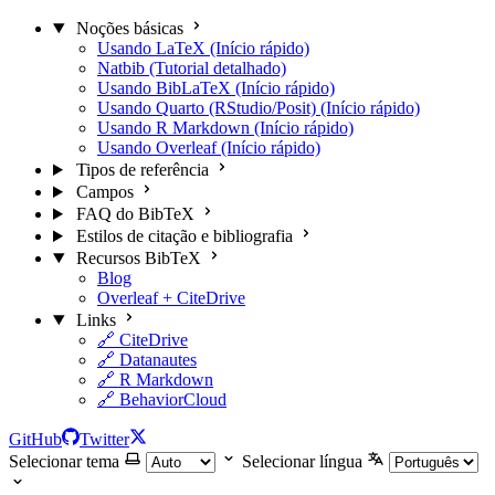
Noções básicas
Usando LaTeX (Início rápido)
Natbib (Tutorial detalhado)
Usando BibLaTeX (Início rápido)
Usando Quarto (RStudio/Posit) (Início rápido)
Usando R Markdown (Início rápido)
Usando Overleaf (Início rápido)
Tipos de referência
Campos
FAQ do BibTeX
Estilos de citação e bibliografia
Recursos BibTeX
Blog
Overleaf + CiteDrive
Links
🔗 CiteDrive
🔗 Datanautes
🔗 R Markdown
🔗 BehaviorCloud
GitHub
Twitter
Selecionar tema
Selecionar língua