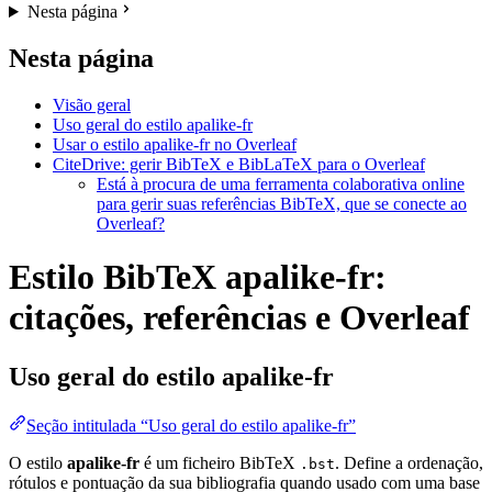
Nesta página
Nesta página
Visão geral
Uso geral do estilo apalike-fr
Usar o estilo apalike-fr no Overleaf
CiteDrive: gerir BibTeX e BibLaTeX para o Overleaf
Está à procura de uma ferramenta colaborativa online
para gerir suas referências BibTeX, que se conecte ao
Overleaf?
Estilo BibTeX apalike-fr:
citações, referências e Overleaf
Uso geral do estilo
apalike-fr
Seção intitulada “Uso geral do estilo apalike-fr”
O estilo
apalike-fr
é um ficheiro BibTeX
. Define a ordenação,
.bst
rótulos e pontuação da sua bibliografia quando usado com uma base