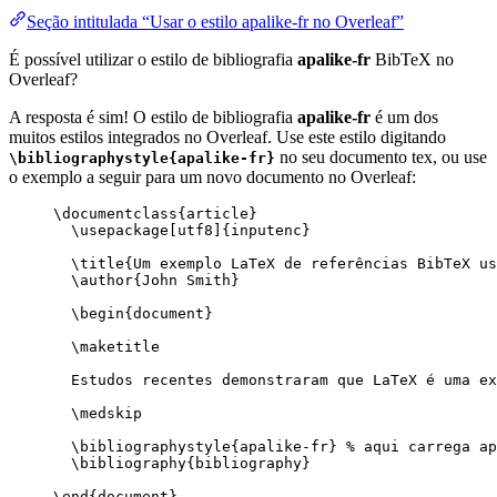
Seção intitulada “Usar o estilo apalike-fr no Overleaf”
É possível utilizar o estilo de bibliografia
apalike-fr
BibTeX no
Overleaf?
A resposta é sim! O estilo de bibliografia
apalike-fr
é um dos
muitos estilos integrados no Overleaf. Use este estilo digitando
no seu documento tex, ou use
\bibliographystyle{apalike-fr}
o exemplo a seguir para um novo documento no Overleaf:
\documentclass
{
article
}
\usepackage
[
utf8
]{
inputenc
}
\title
{Um exemplo LaTeX de referências BibTeX us
\author
{John Smith}
\begin
{
document
}
\maketitle
Estudos recentes demonstraram que LaTeX é uma ex
\medskip
\bibliographystyle
{apalike-fr} 
% aqui carrega ap
\bibliography
{bibliography}
\end
{
document
}