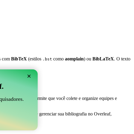
es com
BibTeX
(estilos
como
aomplain
) ou
BibLaTeX
. O texto
.bst
×
 Overleaf?
f.
 ser perfeito! Ele permite que você colete e organize equipes e
quisadores.
uma maneira fácil de gerenciar sua bibliografia no Overleaf,