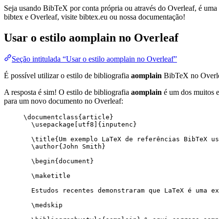
Seja usando BibTeX por conta própria ou através do Overleaf, é uma f
bibtex e Overleaf, visite bibtex.eu ou nossa documentação!
Usar o estilo
aomplain
no Overleaf
Seção intitulada “Usar o estilo aomplain no Overleaf”
É possível utilizar o estilo de bibliografia
aomplain
BibTeX no Overl
A resposta é sim! O estilo de bibliografia
aomplain
é um dos muitos es
para um novo documento no Overleaf:
\documentclass
{
article
}
\usepackage
[
utf8
]{
inputenc
}
\title
{Um exemplo LaTeX de referências BibTeX us
\author
{John Smith}
\begin
{
document
}
\maketitle
Estudos recentes demonstraram que LaTeX é uma ex
\medskip