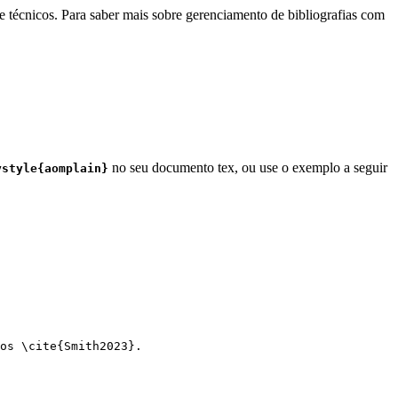
e técnicos. Para saber mais sobre gerenciamento de bibliografias com
no seu documento tex, ou use o exemplo a seguir
ystyle{aomplain}
os 
\cite
{
Smith2023
}.