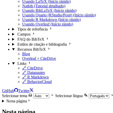
Usando LaTeX (Início rápido)
Natbib (Tutorial detalhado)
Usando BibLaTeX (Início rápido)
Usando Quarto (RStudio/Posit) (Início rápido)
Usando R Markdown (Início rápido)
Usando Overleaf (Início rápido)
Tipos de referência
Campos
FAQ do BibTeX
Estilos de citação e bibliografia
Recursos BibTeX
Blog
Overleaf + CiteDrive
Links
🔗 CiteDrive
🔗 Datanautes
🔗 R Markdown
🔗 BehaviorCloud
GitHub
Twitter
Selecionar tema
Selecionar língua
Nesta página
Nesta página