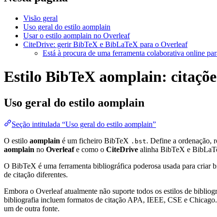
Visão geral
Uso geral do estilo aomplain
Usar o estilo aomplain no Overleaf
CiteDrive: gerir BibTeX e BibLaTeX para o Overleaf
Está à procura de uma ferramenta colaborativa online par
Estilo BibTeX aomplain: citações
Uso geral do estilo
aomplain
Seção intitulada “Uso geral do estilo aomplain”
O estilo
aomplain
é um ficheiro BibTeX
. Define a ordenação, 
.bst
aomplain
no
Overleaf
e como o
CiteDrive
alinha BibTeX e BibLaT
O BibTeX é uma ferramenta bibliográfica poderosa usada para criar bi
de citação diferentes.
Embora o Overleaf atualmente não suporte todos os estilos de bibliogra
bibliografia incluem formatos de citação APA, IEEE, CSE e Chicago. 
um de outra fonte.