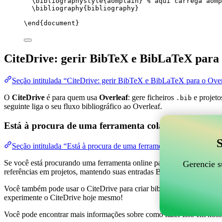
\bibliographystyle
{aomplain} 
% aqui carrega aomp
\bibliography
{bibliography}
\end
{
document
}
CiteDrive: gerir BibTeX e BibLaTeX para 
Seção intitulada “CiteDrive: gerir BibTeX e BibLaTeX para o Over
O
CiteDrive
é para quem usa
Overleaf
: gere ficheiros
e projeto
.bib
seguinte liga o seu fluxo bibliográfico ao Overleaf.
Está à procura de uma ferramenta colaborativa online
S
Seção intitulada “Está à procura de uma ferramenta colaborativa on
Se você está procurando uma ferramenta online para ajudar a gerenciar 
Gerencie s
referências em projetos, mantendo suas entradas BibTeX atualizadas 
Você também pode usar o CiteDrive para criar bibliografias e citações
experimente o CiteDrive hoje mesmo!
Você pode encontrar mais informações sobre como fazer isso em noss