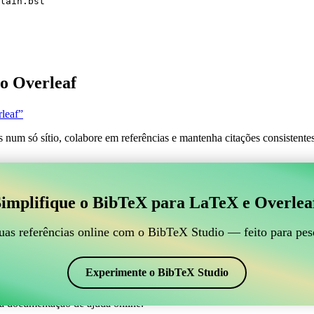
lain.bst
o Overleaf
leaf”
s num só sítio, colabore em referências e mantenha citações consistent
 para gerir suas referências BibTeX, que se conecte ao
implifique o BibTeX para LaTeX e Overlea
line para gerir suas referências BibTeX, que se conecte ao Overleaf?”
suas referências, citações e bibliografia no Overleaf, o CiteDrive pode
uas referências online com o BibTeX Studio — feito para pes
em seu projeto Overleaf.
 em vários estilos, incluindo aomplain. Então, se você está procurando 
Experimente o BibTeX Studio
a documentação de ajuda online.