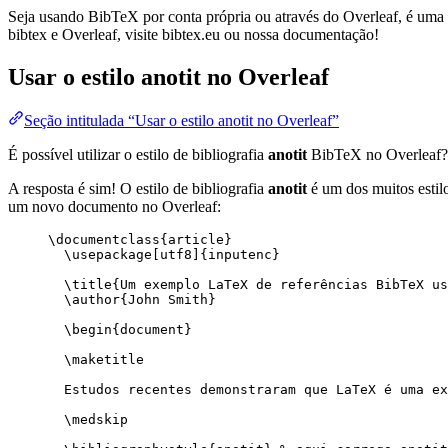
Seja usando BibTeX por conta própria ou através do Overleaf, é uma f
bibtex e Overleaf, visite bibtex.eu ou nossa documentação!
Usar o estilo
anotit
no Overleaf
Seção intitulada “Usar o estilo anotit no Overleaf”
É possível utilizar o estilo de bibliografia
anotit
BibTeX no Overleaf?
A resposta é sim! O estilo de bibliografia
anotit
é um dos muitos estilo
um novo documento no Overleaf:
\documentclass
{
article
}
\usepackage
[
utf8
]{
inputenc
}
\title
{Um exemplo LaTeX de referências BibTeX us
\author
{John Smith}
\begin
{
document
}
\maketitle
Estudos recentes demonstraram que LaTeX é uma ex
\medskip