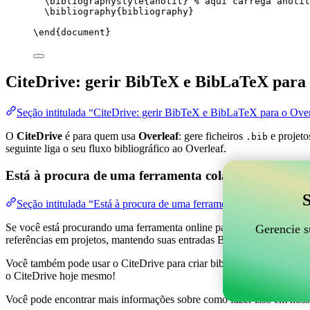
\bibliographystyle
{anotit} 
% aqui carrega anotit
\bibliography
{bibliography}
\end
{
document
}
CiteDrive: gerir BibTeX e BibLaTeX para 
Seção intitulada “CiteDrive: gerir BibTeX e BibLaTeX para o Over
O
CiteDrive
é para quem usa
Overleaf
: gere ficheiros
e projeto
.bib
seguinte liga o seu fluxo bibliográfico ao Overleaf.
Está à procura de uma ferramenta colaborativa online
S
Seção intitulada “Está à procura de uma ferramenta colaborativa on
Se você está procurando uma ferramenta online para ajudar a gerenciar 
Gerencie s
referências em projetos, mantendo suas entradas BibTeX atualizadas 
Você também pode usar o CiteDrive para criar bibliografias e citações 
o CiteDrive hoje mesmo!
Você pode encontrar mais informações sobre como fazer isso em noss