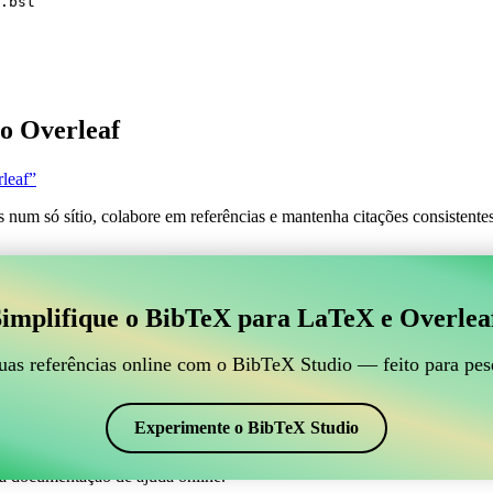
.bst
o Overleaf
leaf”
s num só sítio, colabore em referências e mantenha citações consistent
 para gerir suas referências BibTeX, que se conecte ao
implifique o BibTeX para LaTeX e Overlea
line para gerir suas referências BibTeX, que se conecte ao Overleaf?”
suas referências, citações e bibliografia no Overleaf, o CiteDrive pode
uas referências online com o BibTeX Studio — feito para pes
em seu projeto Overleaf.
em vários estilos, incluindo anotit. Então, se você está procurando uma
Experimente o BibTeX Studio
a documentação de ajuda online.