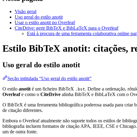
Visão geral
Uso geral do estilo anotit
Usar o estilo anotit no Overleaf
CiteDrive: gerir BibTeX e BibLaTeX para o Overleaf
Está à procura de uma ferramenta colaborativa online par
Estilo BibTeX anotit: citações, r
Uso geral do estilo
anotit
Seção intitulada “Uso geral do estilo anotit”
O estilo
anotit
é um ficheiro BibTeX
. Define a ordenação, rót
.bst
Overleaf
e como o
CiteDrive
alinha BibTeX e BibLaTeX com o Ove
O BibTeX é uma ferramenta bibliográfica poderosa usada para criar bi
de citação diferentes.
Embora o Overleaf atualmente não suporte todos os estilos de bibliogra
bibliografia incluem formatos de citação APA, IEEE, CSE e Chicago. 
um de outra fonte.