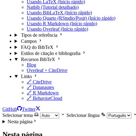
Usando LaTeX (Início rápido)
Natbib (Tutorial detalhado)
Usando BibLaTeX (Início rápido)
Usando Quarto (RStudio/Posit) (Início rápido)
Usando R Markdown (Início rápido)
Usando Overleaf (Início rápido)
Tipos de referência
Campos
FAQ do BibTeX
Estilos de citação e bibliografia
Recursos BibTeX
Blog
Overleaf + CiteDrive
Links
🔗 CiteDrive
🔗 Datanautes
🔗 R Markdown
🔗 BehaviorCloud
GitHub
Twitter
Selecionar tema
Selecionar língua
Nesta página
Nesta página