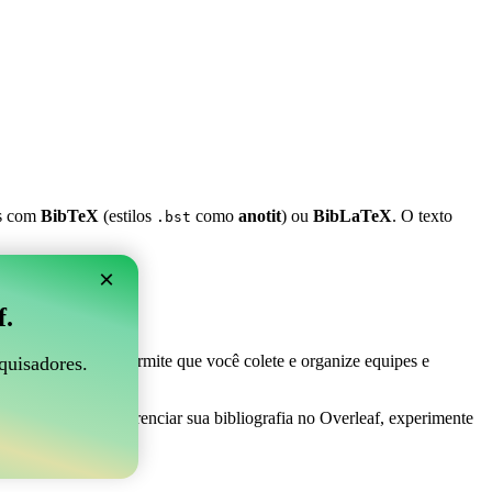
es com
BibTeX
(estilos
como
anotit
) ou
BibLaTeX
. O texto
.bst
×
 Overleaf?
f.
 ser perfeito! Ele permite que você colete e organize equipes e
quisadores.
 maneira fácil de gerenciar sua bibliografia no Overleaf, experimente