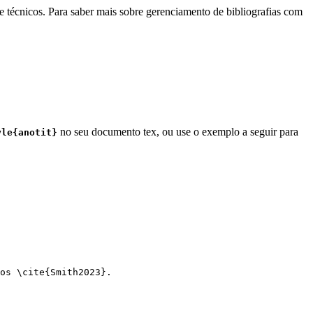
e técnicos. Para saber mais sobre gerenciamento de bibliografias com
no seu documento tex, ou use o exemplo a seguir para
yle{anotit}
os 
\cite
{
Smith2023
}.