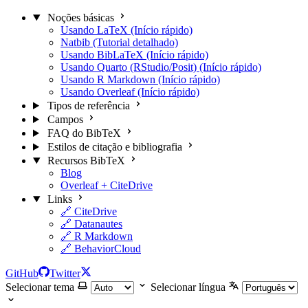
Noções básicas
Usando LaTeX (Início rápido)
Natbib (Tutorial detalhado)
Usando BibLaTeX (Início rápido)
Usando Quarto (RStudio/Posit) (Início rápido)
Usando R Markdown (Início rápido)
Usando Overleaf (Início rápido)
Tipos de referência
Campos
FAQ do BibTeX
Estilos de citação e bibliografia
Recursos BibTeX
Blog
Overleaf + CiteDrive
Links
🔗 CiteDrive
🔗 Datanautes
🔗 R Markdown
🔗 BehaviorCloud
GitHub
Twitter
Selecionar tema
Selecionar língua