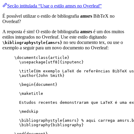
Seção intitulada “Usar o estilo amsrs no Overleaf”
É possível utilizar o estilo de bibliografia
amsrs
BibTeX no
Overleaf?
A resposta é sim! O estilo de bibliografia
amsrs
é um dos muitos
estilos integrados no Overleaf. Use este estilo digitando
no seu documento tex, ou use o
\bibliographystyle{amsrs}
exemplo a seguir para um novo documento no Overleaf:
\documentclass
{
article
}
\usepackage
[
utf8
]{
inputenc
}
\title
{Um exemplo LaTeX de referências BibTeX u
\author
{John Smith}
\begin
{
document
}
\maketitle
Estudos recentes demonstraram que LaTeX é uma ex
\medskip
\bibliographystyle
{amsrs} 
% aqui carrega amsrs.b
\bibliography
{bibliography}
\end
{
document
}