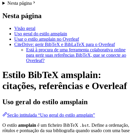
Nesta página
Nesta página
Visão geral
Uso geral do estilo amsplain
Usar o estilo amsplain no Overleaf
CiteDrive: gerir BibTeX e BibLaTeX para o Overleaf
Está à procura de uma ferramenta colaborativa online
para gerir suas referências BibTeX, que se conecte ao
Overleaf?
Estilo BibTeX amsplain:
citações, referências e Overleaf
Uso geral do estilo
amsplain
Seção intitulada “Uso geral do estilo amsplain”
O estilo
amsplain
é um ficheiro BibTeX
. Define a ordenação,
.bst
rótulos e pontuação da sua bibliografia quando usado com uma base