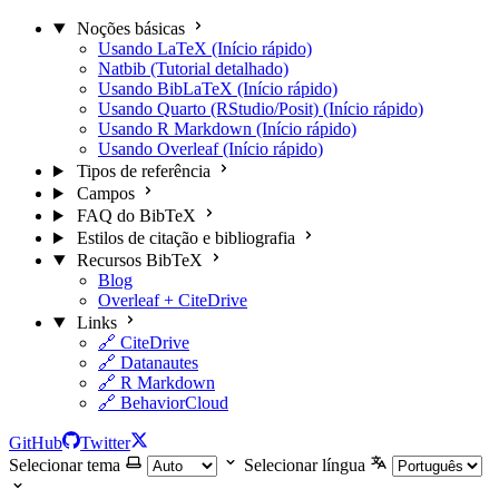
Noções básicas
Usando LaTeX (Início rápido)
Natbib (Tutorial detalhado)
Usando BibLaTeX (Início rápido)
Usando Quarto (RStudio/Posit) (Início rápido)
Usando R Markdown (Início rápido)
Usando Overleaf (Início rápido)
Tipos de referência
Campos
FAQ do BibTeX
Estilos de citação e bibliografia
Recursos BibTeX
Blog
Overleaf + CiteDrive
Links
🔗 CiteDrive
🔗 Datanautes
🔗 R Markdown
🔗 BehaviorCloud
GitHub
Twitter
Selecionar tema
Selecionar língua