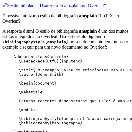
Seção intitulada “Usar o estilo amsplain no Overleaf”
É possível utilizar o estilo de bibliografia
amsplain
BibTeX no
Overleaf?
A resposta é sim! O estilo de bibliografia
amsplain
é um dos muitos
estilos integrados no Overleaf. Use este estilo digitando
no seu documento tex, ou use o
\bibliographystyle{amsplain}
exemplo a seguir para um novo documento no Overleaf:
\documentclass
{
article
}
\usepackage
[
utf8
]{
inputenc
}
\title
{Um exemplo LaTeX de referências BibTeX us
\author
{John Smith}
\begin
{
document
}
\maketitle
Estudos recentes demonstraram que LaTeX é uma ex
\medskip
\bibliographystyle
{amsplain} 
% aqui carrega amsp
\bibliography
{bibliography}
\end
{
document
}