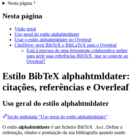
Nesta página
Nesta página
Visão geral
Uso geral do estilo alphahtmldater
Usar o estilo alphahtmldater no Overleaf
CiteDrive: gerir BibTeX e BibLaTeX para o Overleaf
Está à procura de uma ferramenta colaborativa online
para gerir suas referências BibTeX, que se conecte ao
Overleaf?
Estilo BibTeX alphahtmldater:
citações, referências e Overleaf
Uso geral do estilo
alphahtmldater
Seção intitulada “Uso geral do estilo alphahtmldater”
O estilo
alphahtmldater
é um ficheiro BibTeX
. Define a
.bst
ordenação, rótulos e pontuação da sua bibliografia quando usado