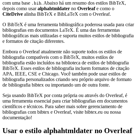
com uma base
. Abaixo há um resumo dos estilos BibTeX,
.bib
depois como usar
alphahtmldater
no
Overleaf
e como o
CiteDrive
alinha BibTeX e BibLaTeX com o Overleaf.
O BibTeX é uma ferramenta bibliográfica poderosa usada para criar
bibliografias em documentos LaTeX. É uma das ferramentas
bibliográficas mais utilizadas e suporta muitos estilos de bibliografia
e formatos de citação diferentes.
Embora o Overleaf atualmente não suporte todos os estilos de
bibliografia compatíveis com o BibTeX, muitos estilos de
bibliografia estão incluídos na biblioteca de estilos de bibliografia
BibTeX. Esses estilos de bibliografia incluem formatos de citação
APA, IEEE, CSE e Chicago. Você também pode usar estilos de
bibliografia personalizados criando seu próprio arquivo de formato
de bibliografia bibtex ou importando um de outra fonte.
Seja usando BibTeX por conta própria ou através do Overleaf, é
uma ferramenta essencial para criar bibliografias em documentos
científicos e técnicos. Para saber mais sobre gerenciamento de
bibliografias com bibtex e Overleaf, visite bibtex.eu ou nossa
documentação!
Usar o estilo
alphahtmldater
no Overleaf