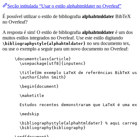
Seção intitulada “Usar o estilo alphahtmldater no Overleaf”
É possível utilizar o estilo de bibliografia
alphahtmldater
BibTeX
no Overleaf?
A resposta é sim! O estilo de bibliografia
alphahtmldater
é um dos
muitos estilos integrados no Overleaf. Use este estilo digitando
no seu documento tex,
\bibliographystyle{alphahtmldater}
ou use o exemplo a seguir para um novo documento no Overleaf:
\documentclass
{
article
}
\usepackage
[
utf8
]{
inputenc
}
\title
{Um exemplo LaTeX de referências BibTeX us
\author
{John Smith}
\begin
{
document
}
\maketitle
Estudos recentes demonstraram que LaTeX é uma ex
\medskip
\bibliographystyle
{alphahtmldater} 
% aqui carreg
\bibliography
{bibliography}
\end
{
document
}