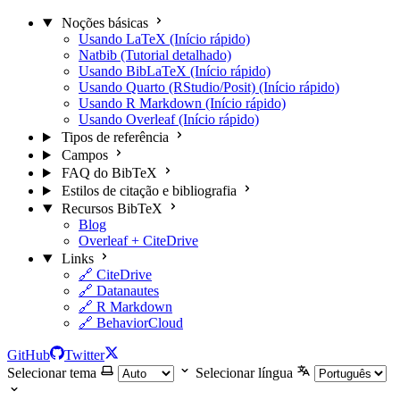
Noções básicas
Usando LaTeX (Início rápido)
Natbib (Tutorial detalhado)
Usando BibLaTeX (Início rápido)
Usando Quarto (RStudio/Posit) (Início rápido)
Usando R Markdown (Início rápido)
Usando Overleaf (Início rápido)
Tipos de referência
Campos
FAQ do BibTeX
Estilos de citação e bibliografia
Recursos BibTeX
Blog
Overleaf + CiteDrive
Links
🔗 CiteDrive
🔗 Datanautes
🔗 R Markdown
🔗 BehaviorCloud
GitHub
Twitter
Selecionar tema
Selecionar língua