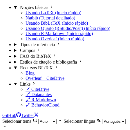
Noções básicas
Usando LaTeX (Início rápido)
Natbib (Tutorial detalhado)
Usando BibLaTeX (Início rápido)
Usando Quarto (RStudio/Posit) (Início rápido)
Usando R Markdown (Início rápido)
Usando Overleaf (Início rápido)
Tipos de referência
Campos
FAQ do BibTeX
Estilos de citação e bibliografia
Recursos BibTeX
Blog
Overleaf + CiteDrive
Links
🔗 CiteDrive
🔗 Datanautes
🔗 R Markdown
🔗 BehaviorCloud
GitHub
Twitter
Selecionar tema
Selecionar língua