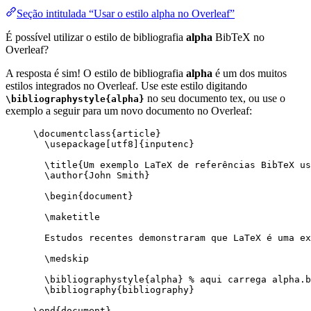
Seção intitulada “Usar o estilo alpha no Overleaf”
É possível utilizar o estilo de bibliografia
alpha
BibTeX no
Overleaf?
A resposta é sim! O estilo de bibliografia
alpha
é um dos muitos
estilos integrados no Overleaf. Use este estilo digitando
no seu documento tex, ou use o
\bibliographystyle{alpha}
exemplo a seguir para um novo documento no Overleaf:
\documentclass
{
article
}
\usepackage
[
utf8
]{
inputenc
}
\title
{Um exemplo LaTeX de referências BibTeX u
\author
{John Smith}
\begin
{
document
}
\maketitle
Estudos recentes demonstraram que LaTeX é uma ex
\medskip
\bibliographystyle
{alpha} 
% aqui carrega alpha.b
\bibliography
{bibliography}
\end
{
document
}