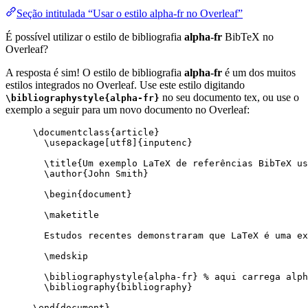
Seção intitulada “Usar o estilo alpha-fr no Overleaf”
É possível utilizar o estilo de bibliografia
alpha-fr
BibTeX no
Overleaf?
A resposta é sim! O estilo de bibliografia
alpha-fr
é um dos muitos
estilos integrados no Overleaf. Use este estilo digitando
no seu documento tex, ou use o
\bibliographystyle{alpha-fr}
exemplo a seguir para um novo documento no Overleaf:
\documentclass
{
article
}
\usepackage
[
utf8
]{
inputenc
}
\title
{Um exemplo LaTeX de referências BibTeX us
\author
{John Smith}
\begin
{
document
}
\maketitle
Estudos recentes demonstraram que LaTeX é uma ex
\medskip
\bibliographystyle
{alpha-fr} 
% aqui carrega alph
\bibliography
{bibliography}
\end
{
document
}