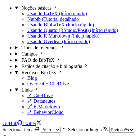
Noções básicas
Usando LaTeX (Início rápido)
Natbib (Tutorial detalhado)
Usando BibLaTeX (Início rápido)
Usando Quarto (RStudio/Posit) (Início rápido)
Usando R Markdown (Início rápido)
Usando Overleaf (Início rápido)
Tipos de referência
Campos
FAQ do BibTeX
Estilos de citação e bibliografia
Recursos BibTeX
Blog
Overleaf + CiteDrive
Links
🔗 CiteDrive
🔗 Datanautes
🔗 R Markdown
🔗 BehaviorCloud
GitHub
Twitter
Selecionar tema
Selecionar língua