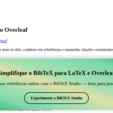
o Overleaf
leaf”
s num só sítio, colabore em referências e mantenha citações consistent
 para gerir suas referências BibTeX, que se conecte ao
implifique o BibTeX para LaTeX e Overlea
line para gerir suas referências BibTeX, que se conecte ao Overleaf?”
suas referências, citações e bibliografia no Overleaf, o CiteDrive pode
uas referências online com o BibTeX Studio — feito para pes
em seu projeto Overleaf.
 em vários estilos, incluindo agu. Então, se você está procurando uma m
Experimente o BibTeX Studio
a documentação de ajuda online.