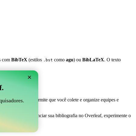
es com
BibTeX
(estilos
como
agu
) ou
BibLaTeX
. O texto
.bst
×
 Overleaf?
f.
 ser perfeito! Ele permite que você colete e organize equipes e
quisadores.
aneira fácil de gerenciar sua bibliografia no Overleaf, experimente o