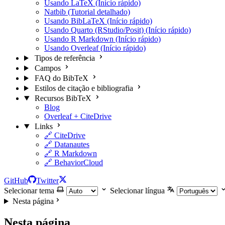
Usando LaTeX (Início rápido)
Natbib (Tutorial detalhado)
Usando BibLaTeX (Início rápido)
Usando Quarto (RStudio/Posit) (Início rápido)
Usando R Markdown (Início rápido)
Usando Overleaf (Início rápido)
Tipos de referência
Campos
FAQ do BibTeX
Estilos de citação e bibliografia
Recursos BibTeX
Blog
Overleaf + CiteDrive
Links
🔗 CiteDrive
🔗 Datanautes
🔗 R Markdown
🔗 BehaviorCloud
GitHub
Twitter
Selecionar tema
Selecionar língua
Nesta página
Nesta página