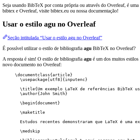
Seja usando BibTeX por conta própria ou através do Overleaf, é uma f
bibtex e Overleaf, visite bibtex.eu ou nossa documentação!
Usar o estilo
agu
no Overleaf
Seção intitulada “Usar o estilo agu no Overleaf”
É possível utilizar o estilo de bibliografia
agu
BibTeX no Overleaf?
A resposta é sim! O estilo de bibliografia
agu
é um dos muitos estilos 
novo documento no Overleaf:
\documentclass
{
article
}
\usepackage
[
utf8
]{
inputenc
}
\title
{Um exemplo LaTeX de referências BibTeX us
\author
{John Smith}
\begin
{
document
}
\maketitle
Estudos recentes demonstraram que LaTeX é uma ex
\medskip