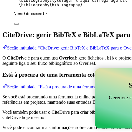
\bibliographystyle
{agu} 
% aqui carrega agu.bst
\bibliography
{bibliography}
\end
{
document
}
CiteDrive: gerir BibTeX e BibLaTeX para 
Seção intitulada “CiteDrive: gerir BibTeX e BibLaTeX para o Over
O
CiteDrive
é para quem usa
Overleaf
: gere ficheiros
e projeto
.bib
seguinte liga o seu fluxo bibliográfico ao Overleaf.
Está à procura de uma ferramenta colaborativa online
S
Seção intitulada “Está à procura de uma ferramenta colaborativa on
Se você está procurando uma ferramenta online para ajudar a gerenciar 
Gerencie s
referências em projetos, mantendo suas entradas BibTeX atualizadas 
Você também pode usar o CiteDrive para criar bibliografias e citações
CiteDrive hoje mesmo!
Você pode encontrar mais informações sobre como fazer isso em noss