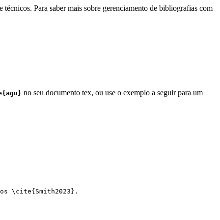
e técnicos. Para saber mais sobre gerenciamento de bibliografias com
no seu documento tex, ou use o exemplo a seguir para um
e{agu}
os 
\cite
{
Smith2023
}.