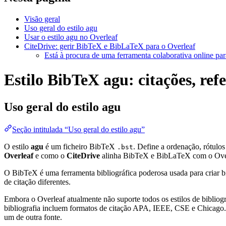
Visão geral
Uso geral do estilo agu
Usar o estilo agu no Overleaf
CiteDrive: gerir BibTeX e BibLaTeX para o Overleaf
Está à procura de uma ferramenta colaborativa online par
Estilo BibTeX agu: citações, ref
Uso geral do estilo
agu
Seção intitulada “Uso geral do estilo agu”
O estilo
agu
é um ficheiro BibTeX
. Define a ordenação, rótul
.bst
Overleaf
e como o
CiteDrive
alinha BibTeX e BibLaTeX com o Ove
O BibTeX é uma ferramenta bibliográfica poderosa usada para criar bi
de citação diferentes.
Embora o Overleaf atualmente não suporte todos os estilos de bibliogra
bibliografia incluem formatos de citação APA, IEEE, CSE e Chicago. 
um de outra fonte.