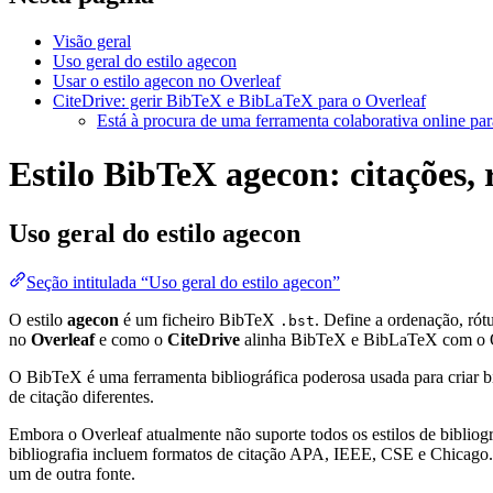
Visão geral
Uso geral do estilo agecon
Usar o estilo agecon no Overleaf
CiteDrive: gerir BibTeX e BibLaTeX para o Overleaf
Está à procura de uma ferramenta colaborativa online par
Estilo BibTeX agecon: citações, 
Uso geral do estilo
agecon
Seção intitulada “Uso geral do estilo agecon”
O estilo
agecon
é um ficheiro BibTeX
. Define a ordenação, ró
.bst
no
Overleaf
e como o
CiteDrive
alinha BibTeX e BibLaTeX com o O
O BibTeX é uma ferramenta bibliográfica poderosa usada para criar bi
de citação diferentes.
Embora o Overleaf atualmente não suporte todos os estilos de bibliogra
bibliografia incluem formatos de citação APA, IEEE, CSE e Chicago. 
um de outra fonte.