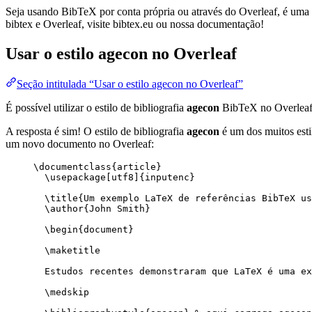
Seja usando BibTeX por conta própria ou através do Overleaf, é uma f
bibtex e Overleaf, visite bibtex.eu ou nossa documentação!
Usar o estilo
agecon
no Overleaf
Seção intitulada “Usar o estilo agecon no Overleaf”
É possível utilizar o estilo de bibliografia
agecon
BibTeX no Overlea
A resposta é sim! O estilo de bibliografia
agecon
é um dos muitos esti
um novo documento no Overleaf:
\documentclass
{
article
}
\usepackage
[
utf8
]{
inputenc
}
\title
{Um exemplo LaTeX de referências BibTeX us
\author
{John Smith}
\begin
{
document
}
\maketitle
Estudos recentes demonstraram que LaTeX é uma ex
\medskip