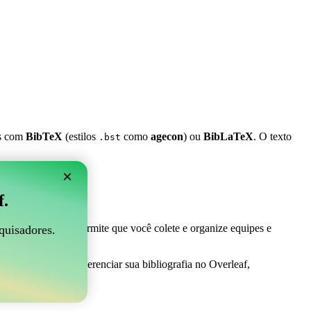
es com
BibTeX
(estilos
como
agecon
) ou
BibLaTeX
. O texto
.bst
×
 Overleaf?
f.
 ser perfeito! Ele permite que você colete e organize equipes e
quisadores.
a maneira fácil de gerenciar sua bibliografia no Overleaf,