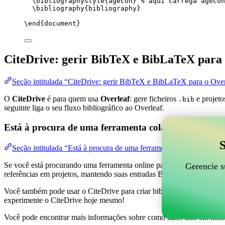
\bibliographystyle
{agecon} 
% aqui carrega agecon
\bibliography
{bibliography}
\end
{
document
}
CiteDrive: gerir BibTeX e BibLaTeX para 
Seção intitulada “CiteDrive: gerir BibTeX e BibLaTeX para o Over
O
CiteDrive
é para quem usa
Overleaf
: gere ficheiros
e projeto
.bib
seguinte liga o seu fluxo bibliográfico ao Overleaf.
Está à procura de uma ferramenta colaborativa online
S
Seção intitulada “Está à procura de uma ferramenta colaborativa on
Se você está procurando uma ferramenta online para ajudar a gerenciar 
Gerencie s
referências em projetos, mantendo suas entradas BibTeX atualizadas 
Você também pode usar o CiteDrive para criar bibliografias e citações
experimente o CiteDrive hoje mesmo!
Você pode encontrar mais informações sobre como fazer isso em noss