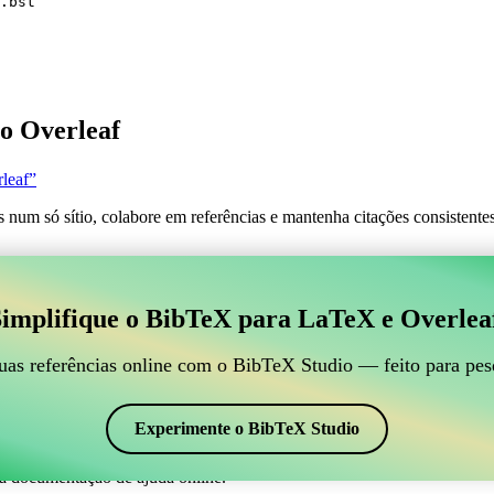
.bst
o Overleaf
leaf”
s num só sítio, colabore em referências e mantenha citações consistent
 para gerir suas referências BibTeX, que se conecte ao
implifique o BibTeX para LaTeX e Overlea
line para gerir suas referências BibTeX, que se conecte ao Overleaf?”
suas referências, citações e bibliografia no Overleaf, o CiteDrive pode
uas referências online com o BibTeX Studio — feito para pes
em seu projeto Overleaf.
 em vários estilos, incluindo agecon. Então, se você está procurando um
Experimente o BibTeX Studio
a documentação de ajuda online.