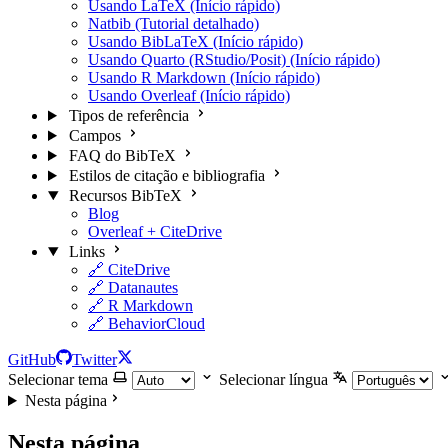
Usando LaTeX (Início rápido)
Natbib (Tutorial detalhado)
Usando BibLaTeX (Início rápido)
Usando Quarto (RStudio/Posit) (Início rápido)
Usando R Markdown (Início rápido)
Usando Overleaf (Início rápido)
Tipos de referência
Campos
FAQ do BibTeX
Estilos de citação e bibliografia
Recursos BibTeX
Blog
Overleaf + CiteDrive
Links
🔗 CiteDrive
🔗 Datanautes
🔗 R Markdown
🔗 BehaviorCloud
GitHub
Twitter
Selecionar tema
Selecionar língua
Nesta página
Nesta página