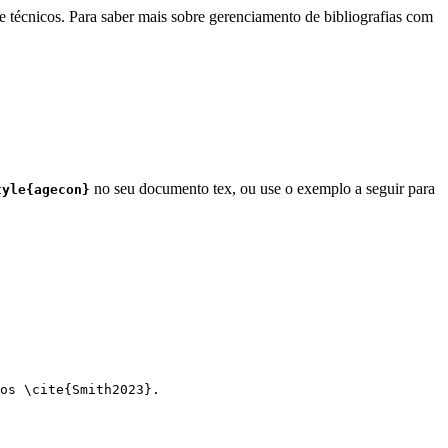
e técnicos. Para saber mais sobre gerenciamento de bibliografias com
no seu documento tex, ou use o exemplo a seguir para
tyle{agecon}
os 
\cite
{
Smith2023
}.