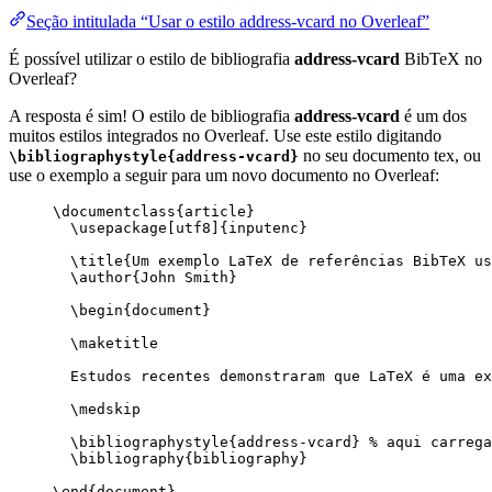
Seção intitulada “Usar o estilo address-vcard no Overleaf”
É possível utilizar o estilo de bibliografia
address-vcard
BibTeX no
Overleaf?
A resposta é sim! O estilo de bibliografia
address-vcard
é um dos
muitos estilos integrados no Overleaf. Use este estilo digitando
no seu documento tex, ou
\bibliographystyle{address-vcard}
use o exemplo a seguir para um novo documento no Overleaf:
\documentclass
{
article
}
\usepackage
[
utf8
]{
inputenc
}
\title
{Um exemplo LaTeX de referências BibTeX us
\author
{John Smith}
\begin
{
document
}
\maketitle
Estudos recentes demonstraram que LaTeX é uma ex
\medskip
\bibliographystyle
{address-vcard} 
% aqui carrega
\bibliography
{bibliography}
\end
{
document
}