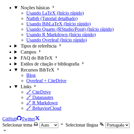
Noções básicas
Usando LaTeX (Início rápido)
Natbib (Tutorial detalhado)
Usando BibLaTeX (Início rápido)
Usando Quarto (RStudio/Posit) (Início rápido)
Usando R Markdown (Início rápido)
Usando Overleaf (Início rápido)
Tipos de referência
Campos
FAQ do BibTeX
Estilos de citação e bibliografia
Recursos BibTeX
Blog
Overleaf + CiteDrive
Links
🔗 CiteDrive
🔗 Datanautes
🔗 R Markdown
🔗 BehaviorCloud
GitHub
Twitter
Selecionar tema
Selecionar língua