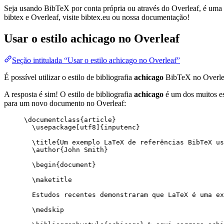
Seja usando BibTeX por conta própria ou através do Overleaf, é uma f
bibtex e Overleaf, visite bibtex.eu ou nossa documentação!
Usar o estilo
achicago
no Overleaf
Seção intitulada “Usar o estilo achicago no Overleaf”
É possível utilizar o estilo de bibliografia
achicago
BibTeX no Overle
A resposta é sim! O estilo de bibliografia
achicago
é um dos muitos est
para um novo documento no Overleaf:
\documentclass
{
article
}
\usepackage
[
utf8
]{
inputenc
}
\title
{Um exemplo LaTeX de referências BibTeX us
\author
{John Smith}
\begin
{
document
}
\maketitle
Estudos recentes demonstraram que LaTeX é uma ex
\medskip