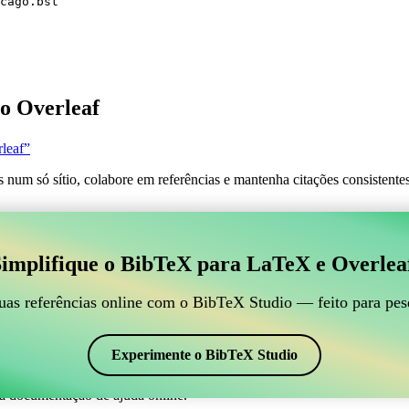
cago.bst
o Overleaf
leaf”
s num só sítio, colabore em referências e mantenha citações consistent
 para gerir suas referências BibTeX, que se conecte ao
implifique o BibTeX para LaTeX e Overlea
line para gerir suas referências BibTeX, que se conecte ao Overleaf?”
suas referências, citações e bibliografia no Overleaf, o CiteDrive pode
uas referências online com o BibTeX Studio — feito para pes
em seu projeto Overleaf.
 em vários estilos, incluindo achicago. Então, se você está procurando u
Experimente o BibTeX Studio
a documentação de ajuda online.