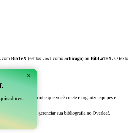
es com
BibTeX
(estilos
como
achicago
) ou
BibLaTeX
. O texto
.bst
×
 Overleaf?
f.
 ser perfeito! Ele permite que você colete e organize equipes e
quisadores.
ma maneira fácil de gerenciar sua bibliografia no Overleaf,