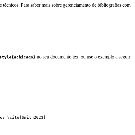
e técnicos. Para saber mais sobre gerenciamento de bibliografias com
no seu documento tex, ou use o exemplo a seguir
style{achicago}
os 
\cite
{
Smith2023
}.