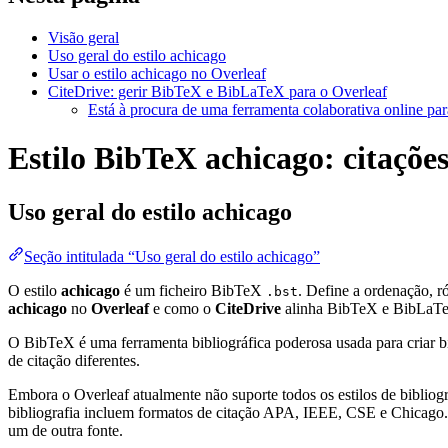
Visão geral
Uso geral do estilo achicago
Usar o estilo achicago no Overleaf
CiteDrive: gerir BibTeX e BibLaTeX para o Overleaf
Está à procura de uma ferramenta colaborativa online par
Estilo BibTeX achicago: citações
Uso geral do estilo
achicago
Seção intitulada “Uso geral do estilo achicago”
O estilo
achicago
é um ficheiro BibTeX
. Define a ordenação, 
.bst
achicago
no
Overleaf
e como o
CiteDrive
alinha BibTeX e BibLaTe
O BibTeX é uma ferramenta bibliográfica poderosa usada para criar bi
de citação diferentes.
Embora o Overleaf atualmente não suporte todos os estilos de bibliogra
bibliografia incluem formatos de citação APA, IEEE, CSE e Chicago. 
um de outra fonte.