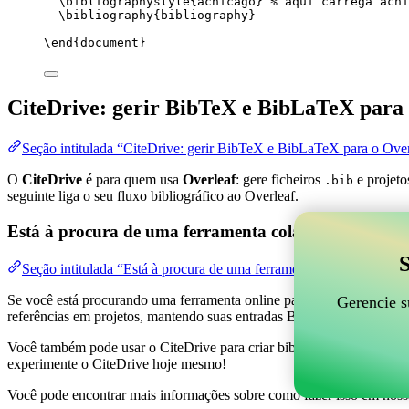
\bibliographystyle
{achicago} 
% aqui carrega achi
\bibliography
{bibliography}
\end
{
document
}
CiteDrive: gerir BibTeX e BibLaTeX para 
Seção intitulada “CiteDrive: gerir BibTeX e BibLaTeX para o Over
O
CiteDrive
é para quem usa
Overleaf
: gere ficheiros
e projeto
.bib
seguinte liga o seu fluxo bibliográfico ao Overleaf.
Está à procura de uma ferramenta colaborativa online
S
Seção intitulada “Está à procura de uma ferramenta colaborativa on
Se você está procurando uma ferramenta online para ajudar a gerenciar 
Gerencie s
referências em projetos, mantendo suas entradas BibTeX atualizadas 
Você também pode usar o CiteDrive para criar bibliografias e citações
experimente o CiteDrive hoje mesmo!
Você pode encontrar mais informações sobre como fazer isso em noss