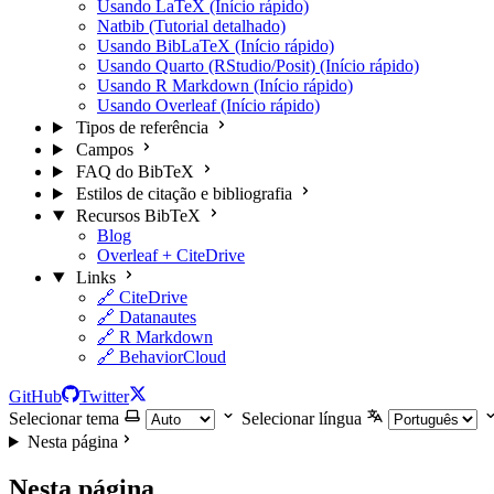
Usando LaTeX (Início rápido)
Natbib (Tutorial detalhado)
Usando BibLaTeX (Início rápido)
Usando Quarto (RStudio/Posit) (Início rápido)
Usando R Markdown (Início rápido)
Usando Overleaf (Início rápido)
Tipos de referência
Campos
FAQ do BibTeX
Estilos de citação e bibliografia
Recursos BibTeX
Blog
Overleaf + CiteDrive
Links
🔗 CiteDrive
🔗 Datanautes
🔗 R Markdown
🔗 BehaviorCloud
GitHub
Twitter
Selecionar tema
Selecionar língua
Nesta página
Nesta página