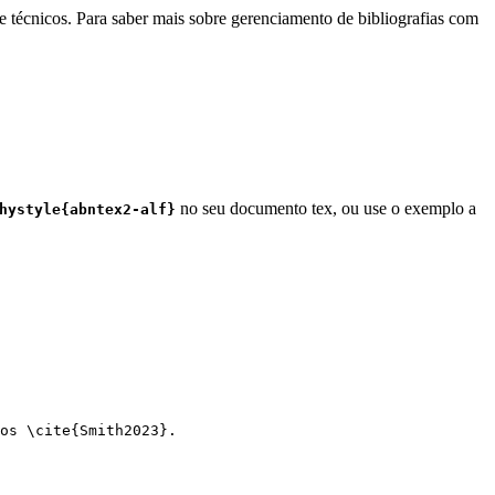
e técnicos. Para saber mais sobre gerenciamento de bibliografias com
no seu documento tex, ou use o exemplo a
hystyle{abntex2-alf}
os 
\cite
{
Smith2023
}.