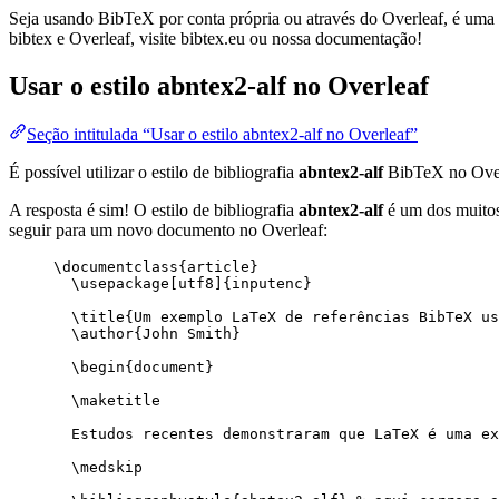
Seja usando BibTeX por conta própria ou através do Overleaf, é uma f
bibtex e Overleaf, visite bibtex.eu ou nossa documentação!
Usar o estilo
abntex2-alf
no Overleaf
Seção intitulada “Usar o estilo abntex2-alf no Overleaf”
É possível utilizar o estilo de bibliografia
abntex2-alf
BibTeX no Over
A resposta é sim! O estilo de bibliografia
abntex2-alf
é um dos muitos 
seguir para um novo documento no Overleaf:
\documentclass
{
article
}
\usepackage
[
utf8
]{
inputenc
}
\title
{Um exemplo LaTeX de referências BibTeX us
\author
{John Smith}
\begin
{
document
}
\maketitle
Estudos recentes demonstraram que LaTeX é uma ex
\medskip