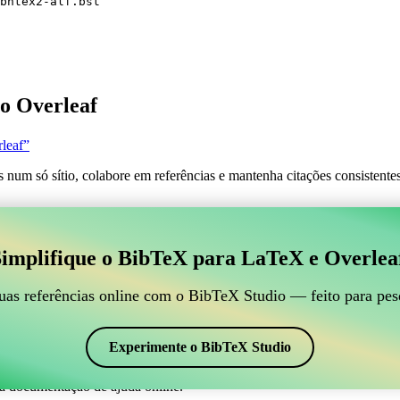
bntex2-alf.bst
o Overleaf
leaf”
s num só sítio, colabore em referências e mantenha citações consistent
 para gerir suas referências BibTeX, que se conecte ao
implifique o BibTeX para LaTeX e Overlea
line para gerir suas referências BibTeX, que se conecte ao Overleaf?”
suas referências, citações e bibliografia no Overleaf, o CiteDrive pode
uas referências online com o BibTeX Studio — feito para pes
em seu projeto Overleaf.
em vários estilos, incluindo abntex2-alf. Então, se você está procurand
Experimente o BibTeX Studio
a documentação de ajuda online.