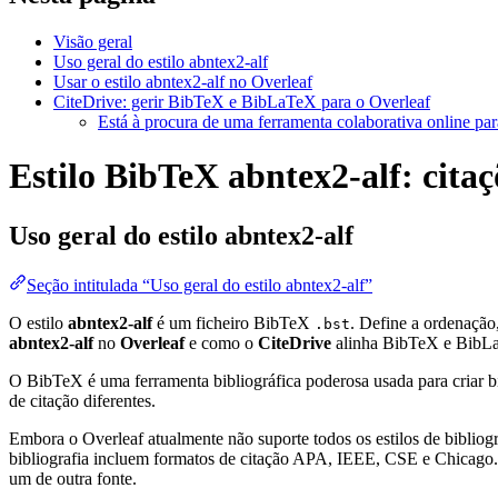
Visão geral
Uso geral do estilo abntex2-alf
Usar o estilo abntex2-alf no Overleaf
CiteDrive: gerir BibTeX e BibLaTeX para o Overleaf
Está à procura de uma ferramenta colaborativa online par
Estilo BibTeX abntex2-alf: citaç
Uso geral do estilo
abntex2-alf
Seção intitulada “Uso geral do estilo abntex2-alf”
O estilo
abntex2-alf
é um ficheiro BibTeX
. Define a ordenação
.bst
abntex2-alf
no
Overleaf
e como o
CiteDrive
alinha BibTeX e BibL
O BibTeX é uma ferramenta bibliográfica poderosa usada para criar bi
de citação diferentes.
Embora o Overleaf atualmente não suporte todos os estilos de bibliogra
bibliografia incluem formatos de citação APA, IEEE, CSE e Chicago. 
um de outra fonte.