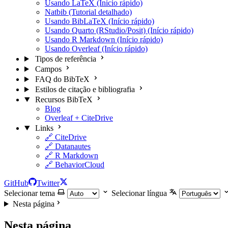
Usando LaTeX (Início rápido)
Natbib (Tutorial detalhado)
Usando BibLaTeX (Início rápido)
Usando Quarto (RStudio/Posit) (Início rápido)
Usando R Markdown (Início rápido)
Usando Overleaf (Início rápido)
Tipos de referência
Campos
FAQ do BibTeX
Estilos de citação e bibliografia
Recursos BibTeX
Blog
Overleaf + CiteDrive
Links
🔗 CiteDrive
🔗 Datanautes
🔗 R Markdown
🔗 BehaviorCloud
GitHub
Twitter
Selecionar tema
Selecionar língua
Nesta página
Nesta página