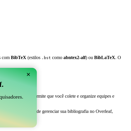
es com
BibTeX
(estilos
como
abntex2-alf
) ou
BibLaTeX
. O
.bst
×
 Overleaf?
f.
 ser perfeito! Ele permite que você colete e organize equipes e
quisadores.
o uma maneira fácil de gerenciar sua bibliografia no Overleaf,