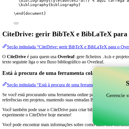
\bibliographystyle
{abntex2-alf} 
% aqui carrega a
\bibliography
{bibliography}
\end
{
document
}
CiteDrive: gerir BibTeX e BibLaTeX para 
Seção intitulada “CiteDrive: gerir BibTeX e BibLaTeX para o Over
O
CiteDrive
é para quem usa
Overleaf
: gere ficheiros
e projeto
.bib
texto seguinte liga o seu fluxo bibliográfico ao Overleaf.
Está à procura de uma ferramenta colaborativa online
S
Seção intitulada “Está à procura de uma ferramenta colaborativa on
Se você está procurando uma ferramenta online para ajudar a gerenciar 
Gerencie s
referências em projetos, mantendo suas entradas BibTeX atualizadas 
Você também pode usar o CiteDrive para criar bibliografias e citações 
experimente o CiteDrive hoje mesmo!
Você pode encontrar mais informações sobre como fazer isso em noss