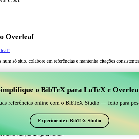
vurl.bst
o Overleaf
leaf”
s num só sítio, colabore em referências e mantenha citações consistent
 para gerir suas referências BibTeX, que se conecte ao
implifique o BibTeX para LaTeX e Overlea
line para gerir suas referências BibTeX, que se conecte ao Overleaf?”
suas referências, citações e bibliografia no Overleaf, o CiteDrive pode
uas referências online com o BibTeX Studio — feito para pes
em seu projeto Overleaf.
em vários estilos, incluindo abbrvurl. Então, se você está procurando u
Experimente o BibTeX Studio
a documentação de ajuda online.