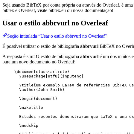
Seja usando BibTeX por conta própria ou através do Overleaf, é uma f
bibtex e Overleaf, visite bibtex.eu ou nossa documentação!
Usar o estilo
abbrvurl
no Overleaf
Seção intitulada “Usar o estilo abbrvurl no Overleaf”
É possível utilizar o estilo de bibliografia
abbrvurl
BibTeX no Overle
A resposta é sim! O estilo de bibliografia
abbrvurl
é um dos muitos es
para um novo documento no Overleaf:
\documentclass
{
article
}
\usepackage
[
utf8
]{
inputenc
}
\title
{Um exemplo LaTeX de referências BibTeX us
\author
{John Smith}
\begin
{
document
}
\maketitle
Estudos recentes demonstraram que LaTeX é uma ex
\medskip