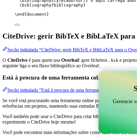
\bibliographystyle
{abbrvurl} 
% aqui carrega abbr
\bibliography
{bibliography}
\end
{
document
}
CiteDrive: gerir BibTeX e BibLaTeX para 
Seção intitulada “CiteDrive: gerir BibTeX e BibLaTeX para o Over
O
CiteDrive
é para quem usa
Overleaf
: gere ficheiros
e projeto
.bib
seguinte liga o seu fluxo bibliográfico ao Overleaf.
Está à procura de uma ferramenta colaborativa online
S
Seção intitulada “Está à procura de uma ferramenta colaborativa on
Se você está procurando uma ferramenta online para ajudar a gerenciar 
Gerencie s
referências em projetos, mantendo suas entradas BibTeX atualizadas 
Você também pode usar o CiteDrive para criar bibliografias e citações 
experimente o CiteDrive hoje mesmo!
Você pode encontrar mais informações sobre como fazer isso em noss