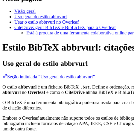
Visão geral
Uso geral do estilo abbrvurl
Usar o estilo abbrvurl no Overleaf
CiteDrive: gerir BibTeX e BibLaTeX para o Overleaf
Está à procura de uma ferramenta colaborativa online par
Estilo BibTeX abbrvurl: citações
Uso geral do estilo
abbrvurl
Seção intitulada “Uso geral do estilo abbrvurl”
O estilo
abbrvurl
é um ficheiro BibTeX
. Define a ordenação, 
.bst
abbrvurl
no
Overleaf
e como o
CiteDrive
alinha BibTeX e BibLaTe
O BibTeX é uma ferramenta bibliográfica poderosa usada para criar bi
de citação diferentes.
Embora o Overleaf atualmente não suporte todos os estilos de bibliogra
bibliografia incluem formatos de citação APA, IEEE, CSE e Chicago. 
um de outra fonte.