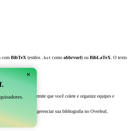
es com
BibTeX
(estilos
como
abbrvurl
) ou
BibLaTeX
. O texto
.bst
×
 Overleaf?
f.
 ser perfeito! Ele permite que você colete e organize equipes e
quisadores.
ma maneira fácil de gerenciar sua bibliografia no Overleaf,