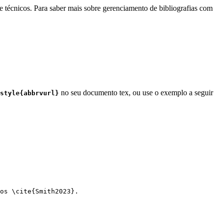
e técnicos. Para saber mais sobre gerenciamento de bibliografias com
no seu documento tex, ou use o exemplo a seguir
style{abbrvurl}
os 
\cite
{
Smith2023
}.