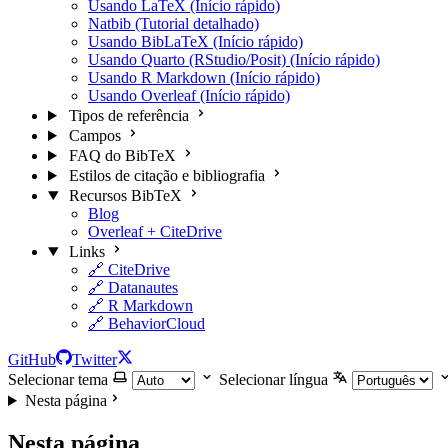
Usando LaTeX (Início rápido)
Natbib (Tutorial detalhado)
Usando BibLaTeX (Início rápido)
Usando Quarto (RStudio/Posit) (Início rápido)
Usando R Markdown (Início rápido)
Usando Overleaf (Início rápido)
Tipos de referência
Campos
FAQ do BibTeX
Estilos de citação e bibliografia
Recursos BibTeX
Blog
Overleaf + CiteDrive
Links
🔗 CiteDrive
🔗 Datanautes
🔗 R Markdown
🔗 BehaviorCloud
GitHub
Twitter
Selecionar tema
Selecionar língua
Nesta página
Nesta página