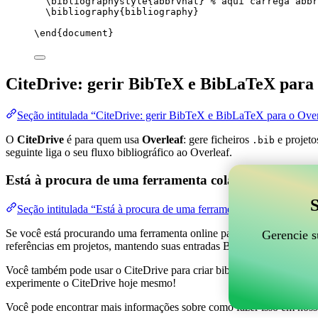
\bibliographystyle
{abbrvnat} 
% aqui carrega abbr
\bibliography
{bibliography}
\end
{
document
}
CiteDrive: gerir BibTeX e BibLaTeX para 
Seção intitulada “CiteDrive: gerir BibTeX e BibLaTeX para o Over
O
CiteDrive
é para quem usa
Overleaf
: gere ficheiros
e projeto
.bib
seguinte liga o seu fluxo bibliográfico ao Overleaf.
Está à procura de uma ferramenta colaborativa online
S
Seção intitulada “Está à procura de uma ferramenta colaborativa on
Se você está procurando uma ferramenta online para ajudar a gerenciar 
Gerencie s
referências em projetos, mantendo suas entradas BibTeX atualizadas 
Você também pode usar o CiteDrive para criar bibliografias e citações
experimente o CiteDrive hoje mesmo!
Você pode encontrar mais informações sobre como fazer isso em noss