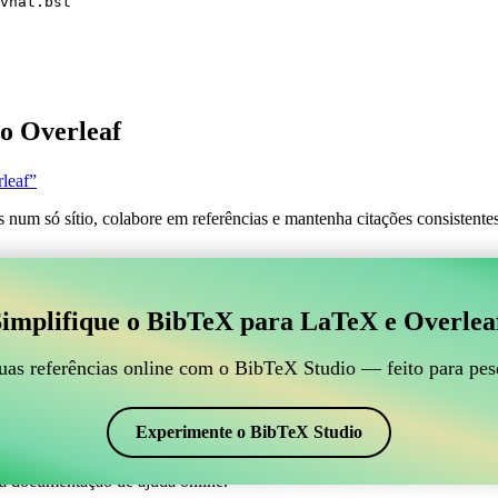
vnat.bst
o Overleaf
leaf”
s num só sítio, colabore em referências e mantenha citações consistent
 para gerir suas referências BibTeX, que se conecte ao
implifique o BibTeX para LaTeX e Overlea
line para gerir suas referências BibTeX, que se conecte ao Overleaf?”
suas referências, citações e bibliografia no Overleaf, o CiteDrive pode
uas referências online com o BibTeX Studio — feito para pes
em seu projeto Overleaf.
 em vários estilos, incluindo abbrvnat. Então, se você está procurando u
Experimente o BibTeX Studio
a documentação de ajuda online.