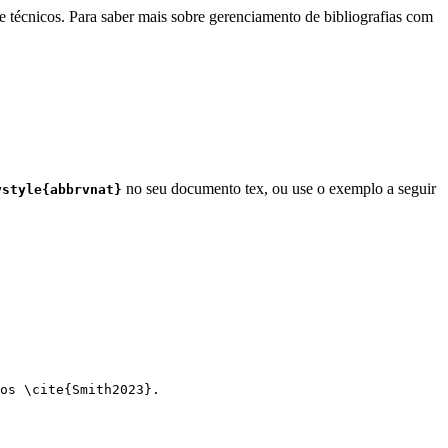
e técnicos. Para saber mais sobre gerenciamento de bibliografias com
no seu documento tex, ou use o exemplo a seguir
ystyle{abbrvnat}
os 
\cite
{
Smith2023
}.