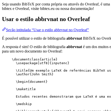
Seja usando BibTeX por conta própria ou através do Overleaf, é uma f
bibtex e Overleaf, visite bibtex.eu ou nossa documentação!
Usar o estilo
abbrvnat
no Overleaf
Seção intitulada “Usar o estilo abbrvnat no Overleaf”
É possível utilizar o estilo de bibliografia
abbrvnat
BibTeX no Overl
A resposta é sim! O estilo de bibliografia
abbrvnat
é um dos muitos es
para um novo documento no Overleaf:
\documentclass
{
article
}
\usepackage
[
utf8
]{
inputenc
}
\title
{Um exemplo LaTeX de referências BibTeX us
\author
{John Smith}
\begin
{
document
}
\maketitle
Estudos recentes demonstraram que LaTeX é uma ex
\medskip