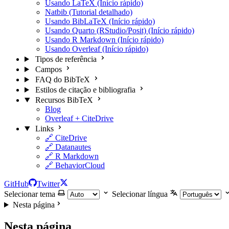
Usando LaTeX (Início rápido)
Natbib (Tutorial detalhado)
Usando BibLaTeX (Início rápido)
Usando Quarto (RStudio/Posit) (Início rápido)
Usando R Markdown (Início rápido)
Usando Overleaf (Início rápido)
Tipos de referência
Campos
FAQ do BibTeX
Estilos de citação e bibliografia
Recursos BibTeX
Blog
Overleaf + CiteDrive
Links
🔗 CiteDrive
🔗 Datanautes
🔗 R Markdown
🔗 BehaviorCloud
GitHub
Twitter
Selecionar tema
Selecionar língua
Nesta página
Nesta página