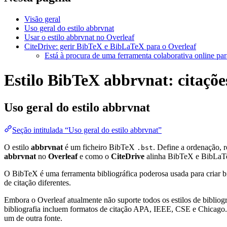
Visão geral
Uso geral do estilo abbrvnat
Usar o estilo abbrvnat no Overleaf
CiteDrive: gerir BibTeX e BibLaTeX para o Overleaf
Está à procura de uma ferramenta colaborativa online par
Estilo BibTeX abbrvnat: citações
Uso geral do estilo
abbrvnat
Seção intitulada “Uso geral do estilo abbrvnat”
O estilo
abbrvnat
é um ficheiro BibTeX
. Define a ordenação, 
.bst
abbrvnat
no
Overleaf
e como o
CiteDrive
alinha BibTeX e BibLaT
O BibTeX é uma ferramenta bibliográfica poderosa usada para criar bi
de citação diferentes.
Embora o Overleaf atualmente não suporte todos os estilos de bibliogra
bibliografia incluem formatos de citação APA, IEEE, CSE e Chicago. 
um de outra fonte.