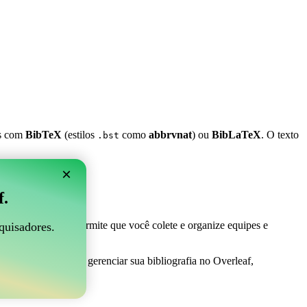
es com
BibTeX
(estilos
como
abbrvnat
) ou
BibLaTeX
. O texto
.bst
×
 Overleaf?
f.
 ser perfeito! Ele permite que você colete e organize equipes e
quisadores.
ma maneira fácil de gerenciar sua bibliografia no Overleaf,