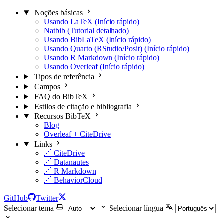
Noções básicas
Usando LaTeX (Início rápido)
Natbib (Tutorial detalhado)
Usando BibLaTeX (Início rápido)
Usando Quarto (RStudio/Posit) (Início rápido)
Usando R Markdown (Início rápido)
Usando Overleaf (Início rápido)
Tipos de referência
Campos
FAQ do BibTeX
Estilos de citação e bibliografia
Recursos BibTeX
Blog
Overleaf + CiteDrive
Links
🔗 CiteDrive
🔗 Datanautes
🔗 R Markdown
🔗 BehaviorCloud
GitHub
Twitter
Selecionar tema
Selecionar língua