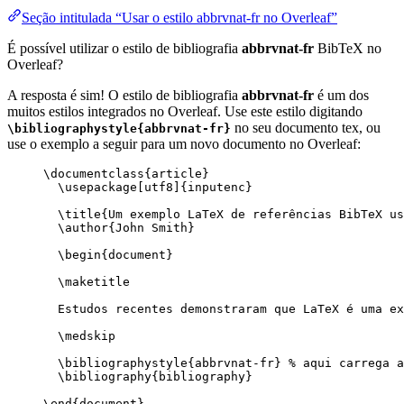
Seção intitulada “Usar o estilo abbrvnat-fr no Overleaf”
É possível utilizar o estilo de bibliografia
abbrvnat-fr
BibTeX no
Overleaf?
A resposta é sim! O estilo de bibliografia
abbrvnat-fr
é um dos
muitos estilos integrados no Overleaf. Use este estilo digitando
no seu documento tex, ou
\bibliographystyle{abbrvnat-fr}
use o exemplo a seguir para um novo documento no Overleaf:
\documentclass
{
article
}
\usepackage
[
utf8
]{
inputenc
}
\title
{Um exemplo LaTeX de referências BibTeX us
\author
{John Smith}
\begin
{
document
}
\maketitle
Estudos recentes demonstraram que LaTeX é uma ex
\medskip
\bibliographystyle
{abbrvnat-fr} 
% aqui carrega a
\bibliography
{bibliography}
\end
{
document
}