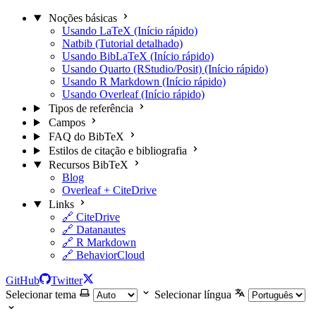
Noções básicas
Usando LaTeX (Início rápido)
Natbib (Tutorial detalhado)
Usando BibLaTeX (Início rápido)
Usando Quarto (RStudio/Posit) (Início rápido)
Usando R Markdown (Início rápido)
Usando Overleaf (Início rápido)
Tipos de referência
Campos
FAQ do BibTeX
Estilos de citação e bibliografia
Recursos BibTeX
Blog
Overleaf + CiteDrive
Links
🔗 CiteDrive
🔗 Datanautes
🔗 R Markdown
🔗 BehaviorCloud
GitHub
Twitter
Selecionar tema
Selecionar língua