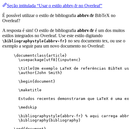
Seção intitulada “Usar o estilo abbrv-fr no Overleaf”
É possível utilizar o estilo de bibliografia
abbrv-fr
BibTeX no
Overleaf?
A resposta é sim! O estilo de bibliografia
abbrv-fr
é um dos muitos
estilos integrados no Overleaf. Use este estilo digitando
no seu documento tex, ou use o
\bibliographystyle{abbrv-fr}
exemplo a seguir para um novo documento no Overleaf:
\documentclass
{
article
}
\usepackage
[
utf8
]{
inputenc
}
\title
{Um exemplo LaTeX de referências BibTeX us
\author
{John Smith}
\begin
{
document
}
\maketitle
Estudos recentes demonstraram que LaTeX é uma ex
\medskip
\bibliographystyle
{abbrv-fr} 
% aqui carrega abbr
\bibliography
{bibliography}
\end
{
document
}