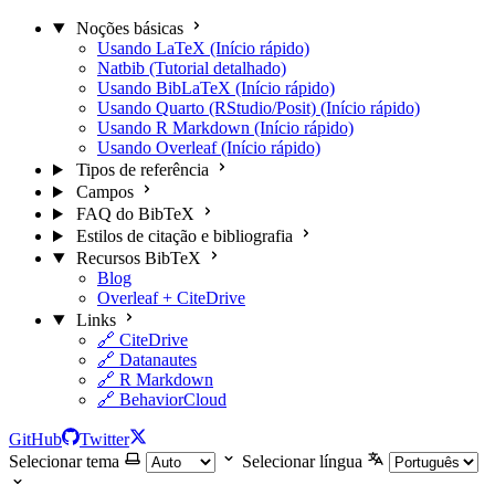
Noções básicas
Usando LaTeX (Início rápido)
Natbib (Tutorial detalhado)
Usando BibLaTeX (Início rápido)
Usando Quarto (RStudio/Posit) (Início rápido)
Usando R Markdown (Início rápido)
Usando Overleaf (Início rápido)
Tipos de referência
Campos
FAQ do BibTeX
Estilos de citação e bibliografia
Recursos BibTeX
Blog
Overleaf + CiteDrive
Links
🔗 CiteDrive
🔗 Datanautes
🔗 R Markdown
🔗 BehaviorCloud
GitHub
Twitter
Selecionar tema
Selecionar língua