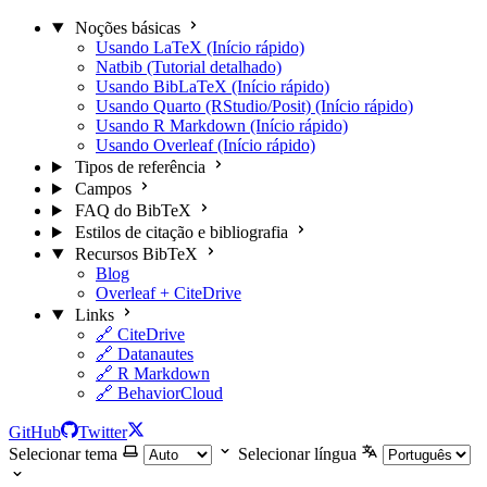
Noções básicas
Usando LaTeX (Início rápido)
Natbib (Tutorial detalhado)
Usando BibLaTeX (Início rápido)
Usando Quarto (RStudio/Posit) (Início rápido)
Usando R Markdown (Início rápido)
Usando Overleaf (Início rápido)
Tipos de referência
Campos
FAQ do BibTeX
Estilos de citação e bibliografia
Recursos BibTeX
Blog
Overleaf + CiteDrive
Links
🔗 CiteDrive
🔗 Datanautes
🔗 R Markdown
🔗 BehaviorCloud
GitHub
Twitter
Selecionar tema
Selecionar língua