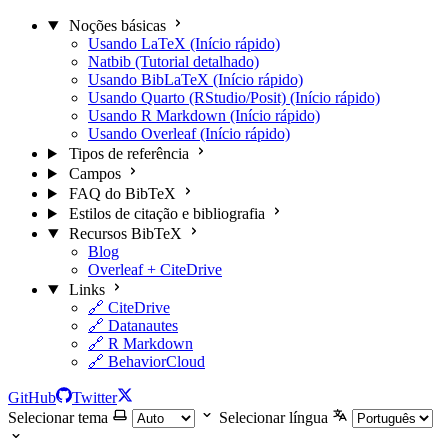
Noções básicas
Usando LaTeX (Início rápido)
Natbib (Tutorial detalhado)
Usando BibLaTeX (Início rápido)
Usando Quarto (RStudio/Posit) (Início rápido)
Usando R Markdown (Início rápido)
Usando Overleaf (Início rápido)
Tipos de referência
Campos
FAQ do BibTeX
Estilos de citação e bibliografia
Recursos BibTeX
Blog
Overleaf + CiteDrive
Links
🔗 CiteDrive
🔗 Datanautes
🔗 R Markdown
🔗 BehaviorCloud
GitHub
Twitter
Selecionar tema
Selecionar língua