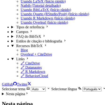
Usando LaTeX (Início rápido)
Natbib (Tutorial detalhado)
Usando BibLaTeX (Início rápido)
Usando Quarto (RStudio/Posit) (Início rápido)
Usando R Markdown (Início rápido)
Usando Overleaf (Início rápido)
Tipos de referência
Campos
FAQ do BibTeX
Estilos de citação e bibliografia
Recursos BibTeX
Blog
Overleaf + CiteDrive
Links
🔗 CiteDrive
🔗 Datanautes
🔗 R Markdown
🔗 BehaviorCloud
GitHub
Twitter
Selecionar tema
Selecionar língua
Nesta página
Nesta página