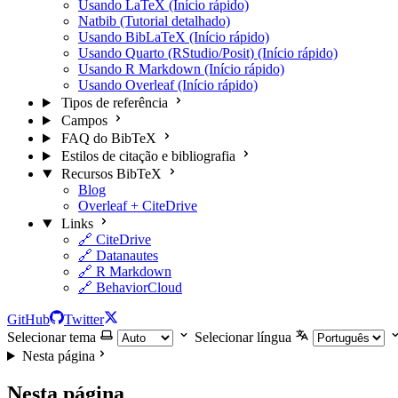
Usando LaTeX (Início rápido)
Natbib (Tutorial detalhado)
Usando BibLaTeX (Início rápido)
Usando Quarto (RStudio/Posit) (Início rápido)
Usando R Markdown (Início rápido)
Usando Overleaf (Início rápido)
Tipos de referência
Campos
FAQ do BibTeX
Estilos de citação e bibliografia
Recursos BibTeX
Blog
Overleaf + CiteDrive
Links
🔗 CiteDrive
🔗 Datanautes
🔗 R Markdown
🔗 BehaviorCloud
GitHub
Twitter
Selecionar tema
Selecionar língua
Nesta página
Nesta página