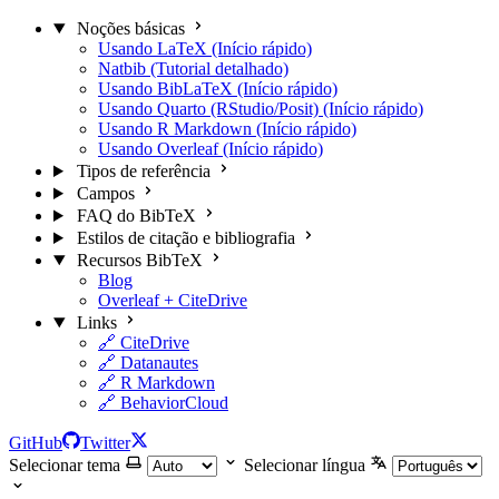
Noções básicas
Usando LaTeX (Início rápido)
Natbib (Tutorial detalhado)
Usando BibLaTeX (Início rápido)
Usando Quarto (RStudio/Posit) (Início rápido)
Usando R Markdown (Início rápido)
Usando Overleaf (Início rápido)
Tipos de referência
Campos
FAQ do BibTeX
Estilos de citação e bibliografia
Recursos BibTeX
Blog
Overleaf + CiteDrive
Links
🔗 CiteDrive
🔗 Datanautes
🔗 R Markdown
🔗 BehaviorCloud
GitHub
Twitter
Selecionar tema
Selecionar língua