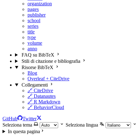
organization
pages
publisher
school
series
title
type
volume
anno
FAQ su BibTeX
Stili di citazione e bibliografia
Risorse BibTeX
Blog
Overleaf + CiteDrive
Collegamenti
🔗 CiteDrive
🔗 Datanautes
🔗 R Markdown
🔗 BehaviorCloud
GitHub
Twitter
Seleziona tema
Seleziona lingua
In questa pagina