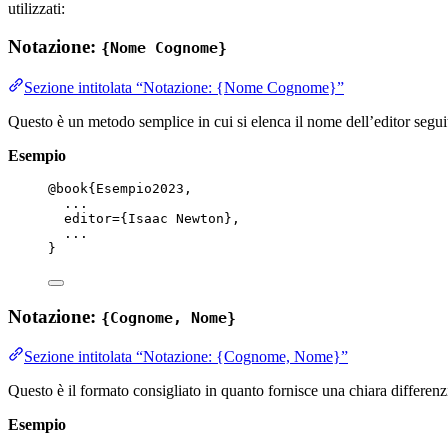
utilizzati:
Notazione:
{Nome Cognome}
Sezione intitolata “Notazione: {Nome Cognome}”
Questo è un metodo semplice in cui si elenca il nome dell’editor se
Esempio
@book
{Esempio2023,
...
editor
=
{
Isaac Newton
}
,
...
}
Notazione:
{Cognome, Nome}
Sezione intitolata “Notazione: {Cognome, Nome}”
Questo è il formato consigliato in quanto fornisce una chiara differen
Esempio