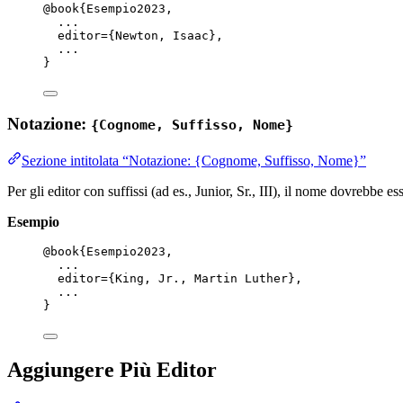
@book
{Esempio2023,
...
editor
=
{
Newton, Isaac
}
,
...
}
Notazione:
{Cognome, Suffisso, Nome}
Sezione intitolata “Notazione: {Cognome, Suffisso, Nome}”
Per gli editor con suffissi (ad es., Junior, Sr., III), il nome dovrebbe
Esempio
@book
{Esempio2023,
...
editor
=
{
King, Jr., Martin Luther
}
,
...
}
Aggiungere Più Editor