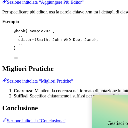
Sezione intitolata “Aggiungere Più Editor”
Per specificare più editor, usa la parola chiave
tra i dettagli di ci
AND
Esempio
@book
{Esempio2023,
...
editor
=
{
Smith, John AND Doe, Jane
}
,
...
}
Migliori Pratiche
Sezione intitolata “Migliori Pratiche”
Coerenza
: Mantieni la coerenza nel formato di notazione in tut
Suffissi
: Specifica chiaramente i suffissi per evitare confusione, 
Conclusione
Sezione intitolata “Conclusione”
Gestisci o