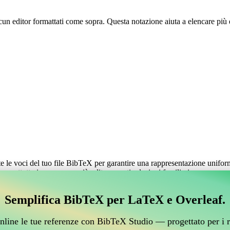
ascun editor formattati come sopra. Questa notazione aiuta a elencare più 
te le voci del tuo file BibTeX per garantire una rappresentazione unifor
soprattutto in opere con più editor aventi relazioni familiari.
Semplifica BibTeX per LaTeX e Overleaf.
nline le tue referenze con BibTeX Studio — progettato per i r