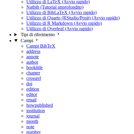
Utilizzo di LaTeX (Avvio rapido)
Natbib (Tutorial approfondito)
Utilizzo di BibLaTeX (Avvio rapido)
Utilizzo di Quarto (RStudio/Posit) (Avvio rapido)
Utilizzo di R Markdown (Avvio rapido)
Utilizzo di Overleaf (Avvio rapido)
Tipi di riferimento
Campi
Campi BibTeX
address
annote
author
booktitle
chapter
crossref
doi
edition
editor
email
howpublished
institution
journal
month
note
number