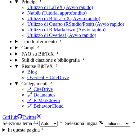
Principi
Utilizzo di LaTeX (Avvio rapido)
Natbib (Tutorial approfondito)
Utilizzo di BibLaTeX (Avvio rapido)
Utilizzo di Quarto (RStudio/Posit) (Avvio rapido)
Utilizzo di R Markdown (Avvio rapido)
Utilizzo di Overleaf (Avvio rapido)
Tipi di riferimento
Campi
FAQ su BibTeX
Stili di citazione e bibliografia
Risorse BibTeX
Blog
Overleaf + CiteDrive
Collegamenti
🔗 CiteDrive
🔗 Datanautes
🔗 R Markdown
🔗 BehaviorCloud
GitHub
Twitter
Seleziona tema
Seleziona lingua
In questa pagina