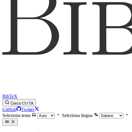
BibTeX
Cerca
Ctrl
K
GitHub
Twitter
Seleziona tema
Seleziona lingua