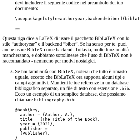
devi includere il seguente codice nel preambolo del tuo
documento:
\usepackage
[
style=authoryear,backend=biber
]{
biblat
Questa riga dice a LaTeX di usare il pacchetto BibLaTeX con lo
stile “authoryear” e il backend “biber”. Se ha senso per te, puoi
anche usare BibTeX come backend. Tuttavia, molte funzionalità
mancheranno, e dobbiamo sottolineare che l’uso di BibTeX non è
raccomandato - nemmeno per motivi nostalgici.
Se hai familiarità con BibTeX, noterai che tutto è rimasto
uguale, eccetto che BibLaTeX ora supporta alcuni tipi e
campi aggiuntivi. Mantieni le tue referenze in un database
bibliografico separato, un file di testo con estensione
.
.bib
Ecco un esempio di un semplice database, che possiamo
chiamare
:
bibliography.bib
@book{key,
author = {Author, A.},
title = {The Title of the Book},
year = {2021},
publisher =
{Publisher},
}