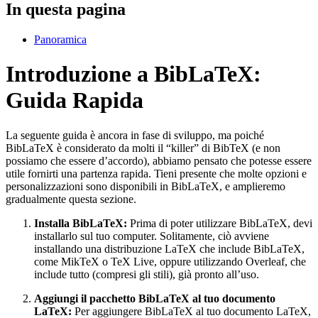
In questa pagina
Panoramica
Introduzione a BibLaTeX:
Guida Rapida
La seguente guida è ancora in fase di sviluppo, ma poiché
BibLaTeX è considerato da molti il “killer” di BibTeX (e non
possiamo che essere d’accordo), abbiamo pensato che potesse essere
utile fornirti una partenza rapida. Tieni presente che molte opzioni e
personalizzazioni sono disponibili in BibLaTeX, e amplieremo
gradualmente questa sezione.
Installa BibLaTeX:
Prima di poter utilizzare BibLaTeX, devi
installarlo sul tuo computer. Solitamente, ciò avviene
installando una distribuzione LaTeX che include BibLaTeX,
come MikTeX o TeX Live, oppure utilizzando Overleaf, che
include tutto (compresi gli stili), già pronto all’uso.
Aggiungi il pacchetto BibLaTeX al tuo documento
LaTeX:
Per aggiungere BibLaTeX al tuo documento LaTeX,