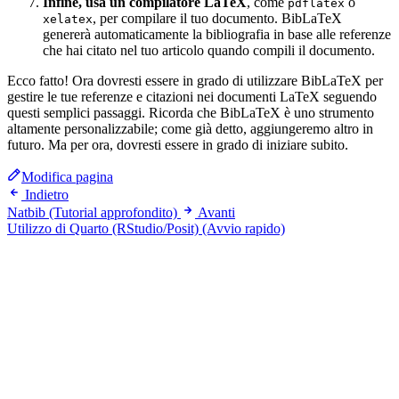
Infine, usa un compilatore LaTeX
, come
o
pdflatex
, per compilare il tuo documento. BibLaTeX
xelatex
genererà automaticamente la bibliografia in base alle referenze
che hai citato nel tuo articolo quando compili il documento.
Ecco fatto! Ora dovresti essere in grado di utilizzare BibLaTeX per
gestire le tue referenze e citazioni nei documenti LaTeX seguendo
questi semplici passaggi. Ricorda che BibLaTeX è uno strumento
altamente personalizzabile; come già detto, aggiungeremo altro in
futuro. Ma per ora, dovresti essere in grado di iniziare subito.
Modifica pagina
Indietro
Natbib (Tutorial approfondito)
Avanti
Utilizzo di Quarto (RStudio/Posit) (Avvio rapido)