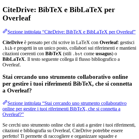
CiteDrive: BibTeX e BibLaTeX per
Overleaf
Sezione intitolata “CiteDrive: BibTeX e BibLaTeX per Overleaf”
CiteDrive
è pensato per chi scrive in LaTeX con
Overleaf
: gestisci
e progetti in un unico posto, collabori sui riferimenti e mantieni
.bib
citazioni coerenti con
BibTeX
(stili
come
ussagus
) o
.bst
BibLaTeX
. Il testo seguente collega il flusso bibliografico a
Overleaf.
Stai cercando uno strumento collaborativo online
per gestire i tuoi riferimenti BibTeX, che si connetta
a Overleaf?
Sezione intitolata “Stai cercando uno strumento collaborativo
online per gestire i tuoi riferimenti BibTeX, che si connetta a
Overleaf?”
Se cerchi uno strumento online che ti aiuti a gestire i tuoi riferimenti,
citazioni e bibliografia su Overleaf, CiteDrive potrebbe essere
perfetto! Ti permette di raccogliere e organizzare squadre e