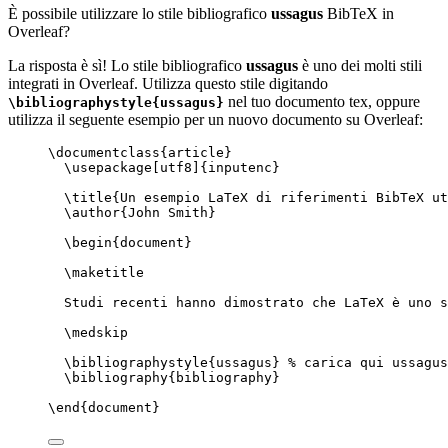
È possibile utilizzare lo stile bibliografico
ussagus
BibTeX in
Overleaf?
La risposta è sì! Lo stile bibliografico
ussagus
è uno dei molti stili
integrati in Overleaf. Utilizza questo stile digitando
nel tuo documento tex, oppure
\bibliographystyle{ussagus}
utilizza il seguente esempio per un nuovo documento su Overleaf:
\documentclass
{
article
}
\usepackage
[
utf8
]{
inputenc
}
\title
{Un esempio LaTeX di riferimenti BibTeX ut
\author
{John Smith}
\begin
{
document
}
\maketitle
Studi recenti hanno dimostrato che LaTeX è uno s
\medskip
\bibliographystyle
{ussagus} 
% carica qui ussagus
\bibliography
{bibliography}
\end
{
document
}