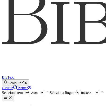
BibTeX
Cerca
Ctrl
K
GitHub
Twitter
Seleziona tema
Seleziona lingua