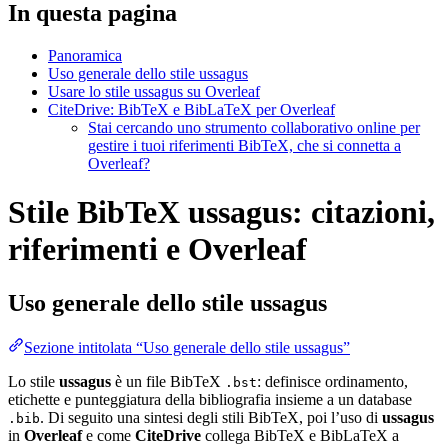
In questa pagina
Panoramica
Uso generale dello stile ussagus
Usare lo stile ussagus su Overleaf
CiteDrive: BibTeX e BibLaTeX per Overleaf
Stai cercando uno strumento collaborativo online per
gestire i tuoi riferimenti BibTeX, che si connetta a
Overleaf?
Stile BibTeX ussagus: citazioni,
riferimenti e Overleaf
Uso generale dello stile
ussagus
Sezione intitolata “Uso generale dello stile ussagus”
Lo stile
ussagus
è un file BibTeX
: definisce ordinamento,
.bst
etichette e punteggiatura della bibliografia insieme a un database
. Di seguito una sintesi degli stili BibTeX, poi l’uso di
ussagus
.bib
in
Overleaf
e come
CiteDrive
collega BibTeX e BibLaTeX a