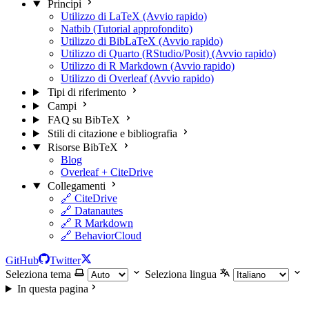
Principi
Utilizzo di LaTeX (Avvio rapido)
Natbib (Tutorial approfondito)
Utilizzo di BibLaTeX (Avvio rapido)
Utilizzo di Quarto (RStudio/Posit) (Avvio rapido)
Utilizzo di R Markdown (Avvio rapido)
Utilizzo di Overleaf (Avvio rapido)
Tipi di riferimento
Campi
FAQ su BibTeX
Stili di citazione e bibliografia
Risorse BibTeX
Blog
Overleaf + CiteDrive
Collegamenti
🔗 CiteDrive
🔗 Datanautes
🔗 R Markdown
🔗 BehaviorCloud
GitHub
Twitter
Seleziona tema
Seleziona lingua
In questa pagina