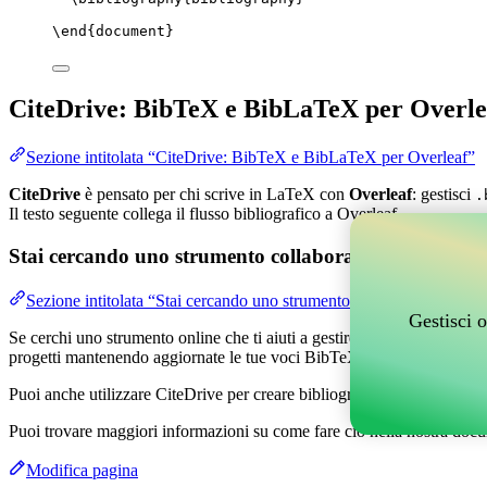
\end
{
document
}
CiteDrive: BibTeX e BibLaTeX per Overle
Sezione intitolata “CiteDrive: BibTeX e BibLaTeX per Overleaf”
CiteDrive
è pensato per chi scrive in LaTeX con
Overleaf
: gestisci
.
Il testo seguente collega il flusso bibliografico a Overleaf.
Stai cercando uno strumento collaborativo online per g
Sezione intitolata “Stai cercando uno strumento collaborativo online
Gestisci o
Se cerchi uno strumento online che ti aiuti a gestire i tuoi riferimenti,
progetti mantenendo aggiornate le tue voci BibTeX nel tuo progetto O
Puoi anche utilizzare CiteDrive per creare bibliografie e citazioni in v
Puoi trovare maggiori informazioni su come fare ciò nella nostra docu
Modifica pagina