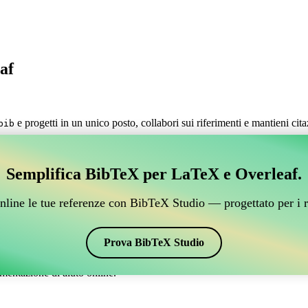
af
e progetti in un unico posto, collabori sui riferimenti e mantieni cit
bib
estire i tuoi riferimenti BibTeX, che si connetta a Over
Semplifica BibTeX per LaTeX e Overleaf.
 per gestire i tuoi riferimenti BibTeX, che si connetta a Overleaf?”
nline le tue referenze con BibTeX Studio — progettato per i r
 citazioni e bibliografia su Overleaf, CiteDrive potrebbe essere perfetto!
verleaf.
Prova BibTeX Studio
ari stili, incluso usmeg-a. Quindi, se stai cercando un modo semplice per
mentazione di aiuto online.