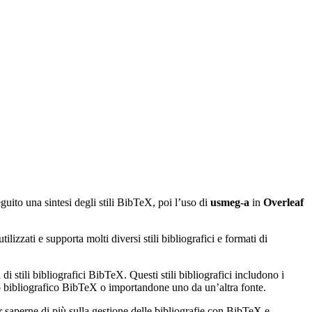
eguito una sintesi degli stili BibTeX, poi l’uso di
usmeg-a
in
Overleaf
izzati e supporta molti diversi stili bibliografici e formati di
di stili bibliografici BibTeX. Questi stili bibliografici includono i
ato bibliografico BibTeX o importandone uno da un’altra fonte.
r saperne di più sulla gestione delle bibliografie con BibTeX e