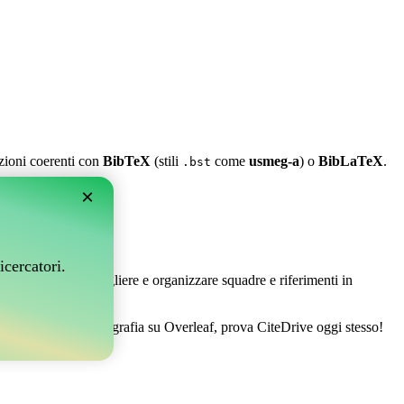
azioni coerenti con
BibTeX
(stili
come
usmeg-a
) o
BibLaTeX
.
.bst
×
leaf?
icercatori.
 Ti permette di raccogliere e organizzare squadre e riferimenti in
 gestire la tua bibliografia su Overleaf, prova CiteDrive oggi stesso!