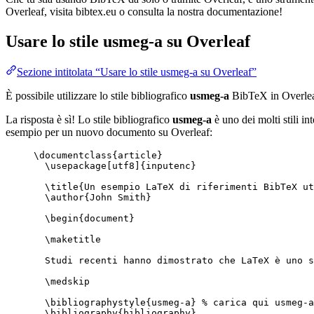
Overleaf, visita bibtex.eu o consulta la nostra documentazione!
Usare lo stile
usmeg-a
su Overleaf
Sezione intitolata “Usare lo stile usmeg-a su Overleaf”
È possibile utilizzare lo stile bibliografico
usmeg-a
BibTeX in Overle
La risposta è sì! Lo stile bibliografico
usmeg-a
è uno dei molti stili in
esempio per un nuovo documento su Overleaf:
\documentclass
{
article
}
\usepackage
[
utf8
]{
inputenc
}
\title
{Un esempio LaTeX di riferimenti BibTeX ut
\author
{John Smith}
\begin
{
document
}
\maketitle
Studi recenti hanno dimostrato che LaTeX è uno s
\medskip
\bibliographystyle
{usmeg-a} 
% carica qui usmeg-a
\bibliography
{bibliography}