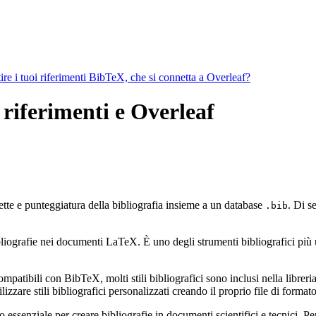
ire i tuoi riferimenti BibTeX, che si connetta a Overleaf?
 riferimenti e Overleaf
ette e punteggiatura della bibliografia insieme a un database
. Di s
.bib
ografie nei documenti LaTeX. È uno degli strumenti bibliografici più util
mpatibili con BibTeX, molti stili bibliografici sono inclusi nella libreria 
zzare stili bibliografici personalizzati creando il proprio file di form
ssenziale per creare bibliografie in documenti scientifici e tecnici. Pe