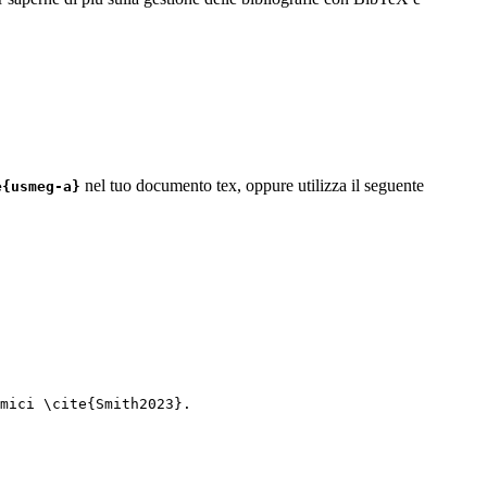
nel tuo documento tex, oppure utilizza il seguente
e{usmeg-a}
mici 
\cite
{
Smith2023
}.