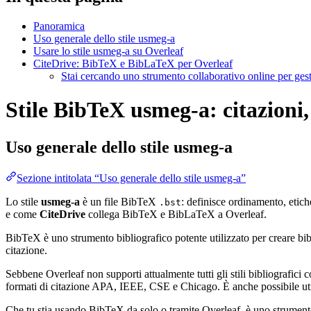
Panoramica
Uso generale dello stile usmeg-a
Usare lo stile usmeg-a su Overleaf
CiteDrive: BibTeX e BibLaTeX per Overleaf
Stai cercando uno strumento collaborativo online per gest
Stile BibTeX usmeg-a: citazioni,
Uso generale dello stile
usmeg-a
Sezione intitolata “Uso generale dello stile usmeg-a”
Lo stile
usmeg-a
è un file BibTeX
: definisce ordinamento, etich
.bst
e come
CiteDrive
collega BibTeX e BibLaTeX a Overleaf.
BibTeX è uno strumento bibliografico potente utilizzato per creare bibli
citazione.
Sebbene Overleaf non supporti attualmente tutti gli stili bibliografici co
formati di citazione APA, IEEE, CSE e Chicago. È anche possibile utili
Che tu stia usando BibTeX da solo o tramite Overleaf, è uno strumento e