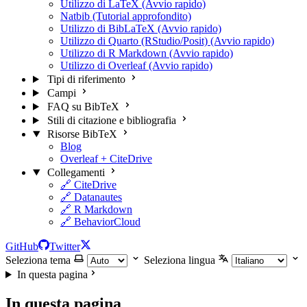
Utilizzo di LaTeX (Avvio rapido)
Natbib (Tutorial approfondito)
Utilizzo di BibLaTeX (Avvio rapido)
Utilizzo di Quarto (RStudio/Posit) (Avvio rapido)
Utilizzo di R Markdown (Avvio rapido)
Utilizzo di Overleaf (Avvio rapido)
Tipi di riferimento
Campi
FAQ su BibTeX
Stili di citazione e bibliografia
Risorse BibTeX
Blog
Overleaf + CiteDrive
Collegamenti
🔗 CiteDrive
🔗 Datanautes
🔗 R Markdown
🔗 BehaviorCloud
GitHub
Twitter
Seleziona tema
Seleziona lingua
In questa pagina
In questa pagina