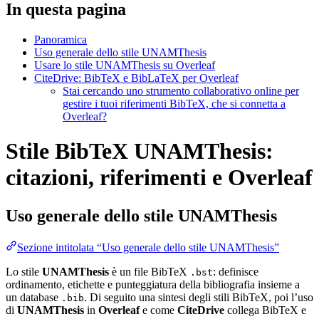
In questa pagina
Panoramica
Uso generale dello stile UNAMThesis
Usare lo stile UNAMThesis su Overleaf
CiteDrive: BibTeX e BibLaTeX per Overleaf
Stai cercando uno strumento collaborativo online per
gestire i tuoi riferimenti BibTeX, che si connetta a
Overleaf?
Stile BibTeX UNAMThesis:
citazioni, riferimenti e Overleaf
Uso generale dello stile
UNAMThesis
Sezione intitolata “Uso generale dello stile UNAMThesis”
Lo stile
UNAMThesis
è un file BibTeX
: definisce
.bst
ordinamento, etichette e punteggiatura della bibliografia insieme a
un database
. Di seguito una sintesi degli stili BibTeX, poi l’uso
.bib
di
UNAMThesis
in
Overleaf
e come
CiteDrive
collega BibTeX e