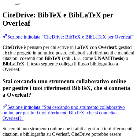
CiteDrive: BibTeX e BibLaTeX per
Overleaf
Sezione intitolata “CiteDrive: BibTeX e BibLaTeX per Overleaf”
CiteDrive
è pensato per chi scrive in LaTeX con
Overleaf
: gestisci
e progetti in un unico posto, collabori sui riferimenti e mantieni
.bib
citazioni coerenti con
BibTeX
(stili
come
UNAMThesis
) o
.bst
BibLaTeX
. Il testo seguente collega il flusso bibliografico a
Overleaf.
Stai cercando uno strumento collaborativo online
per gestire i tuoi riferimenti BibTeX, che si connetta
a Overleaf?
Sezione intitolata “Stai cercando uno strumento collaborativo
online per gestire i tuoi riferimenti BibTeX, che si connetta a
Overleaf?”
Se cerchi uno strumento online che ti aiuti a gestire i tuoi riferimenti,
citazioni e bibliografia su Overleaf, CiteDrive potrebbe essere