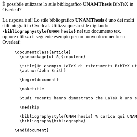
È possibile utilizzare lo stile bibliografico
UNAMThesis
BibTeX in
Overleaf?
La risposta è sì! Lo stile bibliografico
UNAMThesis
è uno dei molti
stili integrati in Overleaf. Utilizza questo stile digitando
nel tuo documento tex,
\bibliographystyle{UNAMThesis}
oppure utilizza il seguente esempio per un nuovo documento su
Overleaf:
\documentclass
{
article
}
\usepackage
[
utf8
]{
inputenc
}
\title
{Un esempio LaTeX di riferimenti BibTeX ut
\author
{John Smith}
\begin
{
document
}
\maketitle
Studi recenti hanno dimostrato che LaTeX è uno s
\medskip
\bibliographystyle
{UNAMThesis} 
% carica qui UNAM
\bibliography
{bibliography}
\end
{
document
}