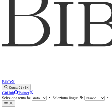
BibTeX
Cerca
Ctrl
K
GitHub
Twitter
Seleziona tema
Seleziona lingua