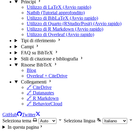
Principi
Utilizzo di LaTeX (Avvio rapido)
Natbib (Tutorial approfondito)
Utilizzo di BibLaTeX (Avvio rapido)
Utilizzo di Quarto (RStudio/Posit) (Avvio rapido)
Utilizzo di R Markdown (Avvio rapido)
Utilizzo di Overleaf (Avvio rapido)
Tipi di riferimento
Campi
FAQ su BibTeX
Stili di citazione e bibliografia
Risorse BibTeX
Blog
Overleaf + CiteDrive
Collegamenti
🔗 CiteDrive
🔗 Datanautes
🔗 R Markdown
🔗 BehaviorCloud
GitHub
Twitter
Seleziona tema
Seleziona lingua
In questa pagina