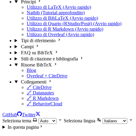
Principi
Utilizzo di LaTeX (Avvio rapido)
Natbib (Tutorial approfondito)
Utilizzo di BibLaTeX (Avvio rapido)
Utilizzo di Quarto (RStudio/Posit) (Avvio rapido)
Utilizzo di R Markdown (Avvio rapido)
Utilizzo di Overleaf (Avvio rapido)
Tipi di riferimento
Campi
FAQ su BibTeX
Stili di citazione e bibliografia
Risorse BibTeX
Blog
Overleaf + CiteDrive
Collegamenti
🔗 CiteDrive
🔗 Datanautes
🔗 R Markdown
🔗 BehaviorCloud
GitHub
Twitter
Seleziona tema
Seleziona lingua
In questa pagina