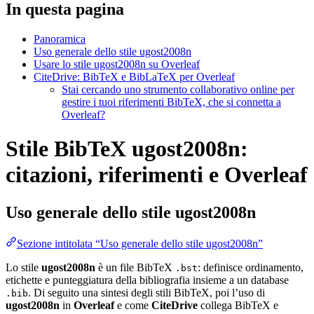
In questa pagina
Panoramica
Uso generale dello stile ugost2008n
Usare lo stile ugost2008n su Overleaf
CiteDrive: BibTeX e BibLaTeX per Overleaf
Stai cercando uno strumento collaborativo online per
gestire i tuoi riferimenti BibTeX, che si connetta a
Overleaf?
Stile BibTeX ugost2008n:
citazioni, riferimenti e Overleaf
Uso generale dello stile
ugost2008n
Sezione intitolata “Uso generale dello stile ugost2008n”
Lo stile
ugost2008n
è un file BibTeX
: definisce ordinamento,
.bst
etichette e punteggiatura della bibliografia insieme a un database
. Di seguito una sintesi degli stili BibTeX, poi l’uso di
.bib
ugost2008n
in
Overleaf
e come
CiteDrive
collega BibTeX e