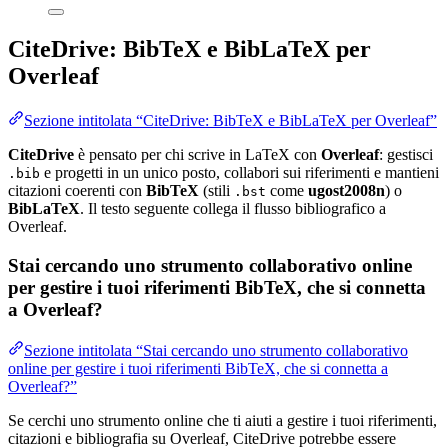
CiteDrive: BibTeX e BibLaTeX per
Overleaf
Sezione intitolata “CiteDrive: BibTeX e BibLaTeX per Overleaf”
CiteDrive
è pensato per chi scrive in LaTeX con
Overleaf
: gestisci
e progetti in un unico posto, collabori sui riferimenti e mantieni
.bib
citazioni coerenti con
BibTeX
(stili
come
ugost2008n
) o
.bst
BibLaTeX
. Il testo seguente collega il flusso bibliografico a
Overleaf.
Stai cercando uno strumento collaborativo online
per gestire i tuoi riferimenti BibTeX, che si connetta
a Overleaf?
Sezione intitolata “Stai cercando uno strumento collaborativo
online per gestire i tuoi riferimenti BibTeX, che si connetta a
Overleaf?”
Se cerchi uno strumento online che ti aiuti a gestire i tuoi riferimenti,
citazioni e bibliografia su Overleaf, CiteDrive potrebbe essere