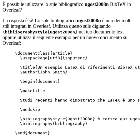
È possibile utilizzare lo stile bibliografico
ugost2008n
BibTeX in
Overleaf?
La risposta è sì! Lo stile bibliografico
ugost2008n
è uno dei molti
stili integrati in Overleaf. Utilizza questo stile digitando
nel tuo documento tex,
\bibliographystyle{ugost2008n}
oppure utilizza il seguente esempio per un nuovo documento su
Overleaf:
\documentclass
{
article
}
\usepackage
[
utf8
]{
inputenc
}
\title
{Un esempio LaTeX di riferimenti BibTeX ut
\author
{John Smith}
\begin
{
document
}
\maketitle
Studi recenti hanno dimostrato che LaTeX è uno s
\medskip
\bibliographystyle
{ugost2008n} 
% carica qui ugos
\bibliography
{bibliography}
\end
{
document
}