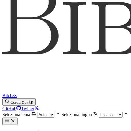
BibTeX
Cerca
Ctrl
K
GitHub
Twitter
Seleziona tema
Seleziona lingua