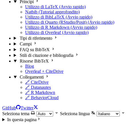
Principi
Utilizzo di LaTeX (Avvio rapido)
Natbib (Tutorial approfondito)
Utilizzo di BibLaTeX (Avvio rapido)
Utilizzo di Quarto (RStudio/Posit) (Avvio rapido)
Utilizzo di R Markdown (Avvio rapido)
Utilizzo di Overleaf (Avvio rapido)
Tipi di riferimento
Campi
FAQ su BibTeX
Stili di citazione e bibliografia
Risorse BibTeX
Blog
Overleaf + CiteDrive
Collegamenti
🔗 CiteDrive
🔗 Datanautes
🔗 R Markdown
🔗 BehaviorCloud
GitHub
Twitter
Seleziona tema
Seleziona lingua
In questa pagina