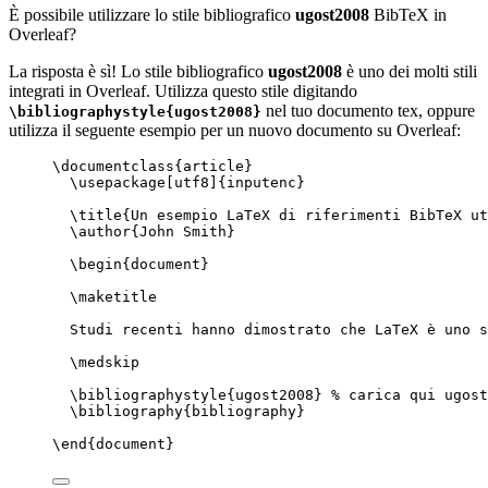
È possibile utilizzare lo stile bibliografico
ugost2008
BibTeX in
Overleaf?
La risposta è sì! Lo stile bibliografico
ugost2008
è uno dei molti stili
integrati in Overleaf. Utilizza questo stile digitando
nel tuo documento tex, oppure
\bibliographystyle{ugost2008}
utilizza il seguente esempio per un nuovo documento su Overleaf:
\documentclass
{
article
}
\usepackage
[
utf8
]{
inputenc
}
\title
{Un esempio LaTeX di riferimenti BibTeX ut
\author
{John Smith}
\begin
{
document
}
\maketitle
Studi recenti hanno dimostrato che LaTeX è uno s
\medskip
\bibliographystyle
{ugost2008} 
% carica qui ugost
\bibliography
{bibliography}
\end
{
document
}