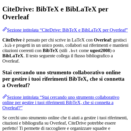
CiteDrive: BibTeX e BibLaTeX per
Overleaf
Sezione intitolata “CiteDrive: BibTeX e BibLaTeX per Overleaf”
CiteDrive
è pensato per chi scrive in LaTeX con
Overleaf
: gestisci
e progetti in un unico posto, collabori sui riferimenti e mantieni
.bib
citazioni coerenti con
BibTeX
(stili
come
ugost2008
) o
.bst
BibLaTeX
. Il testo seguente collega il flusso bibliografico a
Overleaf.
Stai cercando uno strumento collaborativo online
per gestire i tuoi riferimenti BibTeX, che si connetta
a Overleaf?
Sezione intitolata “Stai cercando uno strumento collaborativo
online per gestire i tuoi riferimenti BibTeX, che si connetta a
Overleaf?”
Se cerchi uno strumento online che ti aiuti a gestire i tuoi riferimenti,
citazioni e bibliografia su Overleaf, CiteDrive potrebbe essere
perfetto! Ti permette di raccogliere e organizzare squadre e