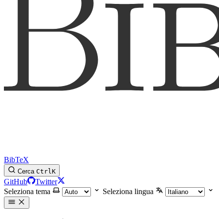
BibTeX
Cerca
Ctrl
K
GitHub
Twitter
Seleziona tema
Seleziona lingua