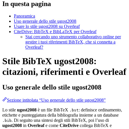
In questa pagina
Panoramica
Uso generale dello stile ugost2008
Usare lo stile ugost2008 su Overleaf
CiteDrive: BibTeX e BibLaTeX per Overleaf
Stai cercando uno strumento collaborativo online per
gestire i tuoi riferimenti BibTeX, che si connetta a
Overleaf?
Stile BibTeX ugost2008:
citazioni, riferimenti e Overleaf
Uso generale dello stile
ugost2008
Sezione intitolata “Uso generale dello stile ugost2008”
Lo stile
ugost2008
è un file BibTeX
: definisce ordinamento,
.bst
etichette e punteggiatura della bibliografia insieme a un database
. Di seguito una sintesi degli stili BibTeX, poi l’uso di
.bib
ugost2008
in
Overleaf
e come
CiteDrive
collega BibTeX e