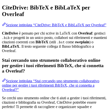
CiteDrive: BibTeX e BibLaTeX per
Overleaf
Sezione intitolata “CiteDrive: BibTeX e BibLaTeX per Overleaf”
CiteDrive
è pensato per chi scrive in LaTeX con
Overleaf
: gestisci
e progetti in un unico posto, collabori sui riferimenti e mantieni
.bib
citazioni coerenti con
BibTeX
(stili
come
sweplain
) o
.bst
BibLaTeX
. Il testo seguente collega il flusso bibliografico a
Overleaf.
Stai cercando uno strumento collaborativo online
per gestire i tuoi riferimenti BibTeX, che si connetta
a Overleaf?
Sezione intitolata “Stai cercando uno strumento collaborativo
online per gestire i tuoi riferimenti BibTeX, che si connetta a
Overleaf?”
Se cerchi uno strumento online che ti aiuti a gestire i tuoi riferimenti,
citazioni e bibliografia su Overleaf, CiteDrive potrebbe essere
perfetto! Ti permette di raccogliere e organizzare squadre e