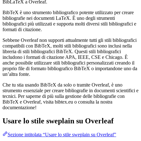
BibLaTeX a Overleaf.
BibTeX è uno strumento bibliografico potente utilizzato per creare
bibliografie nei documenti LaTeX. È uno degli strumenti
bibliografici più utilizzati e supporta molti diversi stili bibliografici e
formati di citazione.
Sebbene Overleaf non supporti attualmente tutti gli stili bibliografici
compatibili con BibTeX, molti stili bibliografici sono inclusi nella
libreria di stili bibliografici BibTeX. Questi stili bibliografici
includono i formati di citazione APA, IEEE, CSE e Chicago. È
anche possibile utilizzare stili bibliografici personalizzati creando il
proprio file di formato bibliografico BibTeX o importandone uno da
un’altra fonte.
Che tu stia usando BibTeX da solo o tramite Overleaf, è uno
strumento essenziale per creare bibliografie in documenti scientifici e
tecnici. Per saperne di più sulla gestione delle bibliografie con
BibTeX e Overleaf, visita bibtex.eu o consulta la nostra
documentazione!
Usare lo stile
sweplain
su Overleaf
Sezione intitolata “Usare lo stile sweplain su Overleaf”