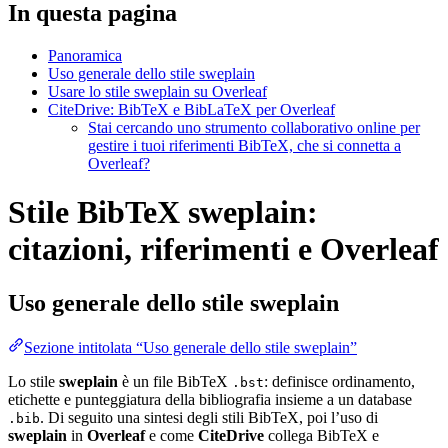
In questa pagina
Panoramica
Uso generale dello stile sweplain
Usare lo stile sweplain su Overleaf
CiteDrive: BibTeX e BibLaTeX per Overleaf
Stai cercando uno strumento collaborativo online per
gestire i tuoi riferimenti BibTeX, che si connetta a
Overleaf?
Stile BibTeX sweplain:
citazioni, riferimenti e Overleaf
Uso generale dello stile
sweplain
Sezione intitolata “Uso generale dello stile sweplain”
Lo stile
sweplain
è un file BibTeX
: definisce ordinamento,
.bst
etichette e punteggiatura della bibliografia insieme a un database
. Di seguito una sintesi degli stili BibTeX, poi l’uso di
.bib
sweplain
in
Overleaf
e come
CiteDrive
collega BibTeX e