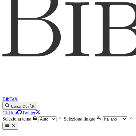
BibTeX
Cerca
Ctrl
K
GitHub
Twitter
Seleziona tema
Seleziona lingua