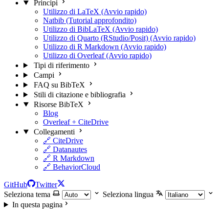
Principi
Utilizzo di LaTeX (Avvio rapido)
Natbib (Tutorial approfondito)
Utilizzo di BibLaTeX (Avvio rapido)
Utilizzo di Quarto (RStudio/Posit) (Avvio rapido)
Utilizzo di R Markdown (Avvio rapido)
Utilizzo di Overleaf (Avvio rapido)
Tipi di riferimento
Campi
FAQ su BibTeX
Stili di citazione e bibliografia
Risorse BibTeX
Blog
Overleaf + CiteDrive
Collegamenti
🔗 CiteDrive
🔗 Datanautes
🔗 R Markdown
🔗 BehaviorCloud
GitHub
Twitter
Seleziona tema
Seleziona lingua
In questa pagina