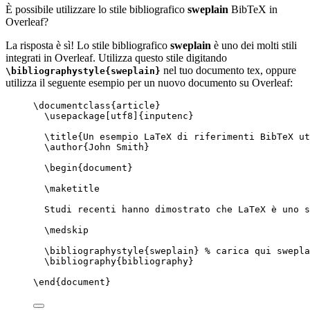
È possibile utilizzare lo stile bibliografico
sweplain
BibTeX in
Overleaf?
La risposta è sì! Lo stile bibliografico
sweplain
è uno dei molti stili
integrati in Overleaf. Utilizza questo stile digitando
nel tuo documento tex, oppure
\bibliographystyle{sweplain}
utilizza il seguente esempio per un nuovo documento su Overleaf:
\documentclass
{
article
}
\usepackage
[
utf8
]{
inputenc
}
\title
{Un esempio LaTeX di riferimenti BibTeX ut
\author
{John Smith}
\begin
{
document
}
\maketitle
Studi recenti hanno dimostrato che LaTeX è uno s
\medskip
\bibliographystyle
{sweplain} 
% carica qui swepla
\bibliography
{bibliography}
\end
{
document
}