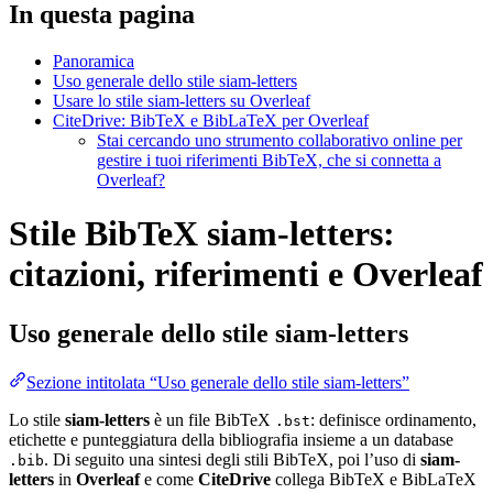
In questa pagina
Panoramica
Uso generale dello stile siam-letters
Usare lo stile siam-letters su Overleaf
CiteDrive: BibTeX e BibLaTeX per Overleaf
Stai cercando uno strumento collaborativo online per
gestire i tuoi riferimenti BibTeX, che si connetta a
Overleaf?
Stile BibTeX siam-letters:
citazioni, riferimenti e Overleaf
Uso generale dello stile
siam-letters
Sezione intitolata “Uso generale dello stile siam-letters”
Lo stile
siam-letters
è un file BibTeX
: definisce ordinamento,
.bst
etichette e punteggiatura della bibliografia insieme a un database
. Di seguito una sintesi degli stili BibTeX, poi l’uso di
siam-
.bib
letters
in
Overleaf
e come
CiteDrive
collega BibTeX e BibLaTeX