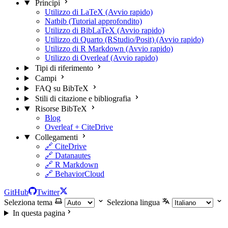
Principi
Utilizzo di LaTeX (Avvio rapido)
Natbib (Tutorial approfondito)
Utilizzo di BibLaTeX (Avvio rapido)
Utilizzo di Quarto (RStudio/Posit) (Avvio rapido)
Utilizzo di R Markdown (Avvio rapido)
Utilizzo di Overleaf (Avvio rapido)
Tipi di riferimento
Campi
FAQ su BibTeX
Stili di citazione e bibliografia
Risorse BibTeX
Blog
Overleaf + CiteDrive
Collegamenti
🔗 CiteDrive
🔗 Datanautes
🔗 R Markdown
🔗 BehaviorCloud
GitHub
Twitter
Seleziona tema
Seleziona lingua
In questa pagina