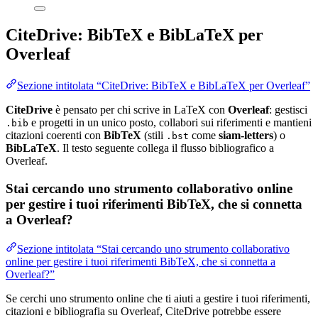
CiteDrive: BibTeX e BibLaTeX per
Overleaf
Sezione intitolata “CiteDrive: BibTeX e BibLaTeX per Overleaf”
CiteDrive
è pensato per chi scrive in LaTeX con
Overleaf
: gestisci
e progetti in un unico posto, collabori sui riferimenti e mantieni
.bib
citazioni coerenti con
BibTeX
(stili
come
siam-letters
) o
.bst
BibLaTeX
. Il testo seguente collega il flusso bibliografico a
Overleaf.
Stai cercando uno strumento collaborativo online
per gestire i tuoi riferimenti BibTeX, che si connetta
a Overleaf?
Sezione intitolata “Stai cercando uno strumento collaborativo
online per gestire i tuoi riferimenti BibTeX, che si connetta a
Overleaf?”
Se cerchi uno strumento online che ti aiuti a gestire i tuoi riferimenti,
citazioni e bibliografia su Overleaf, CiteDrive potrebbe essere