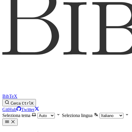
BibTeX
Cerca
Ctrl
K
GitHub
Twitter
Seleziona tema
Seleziona lingua