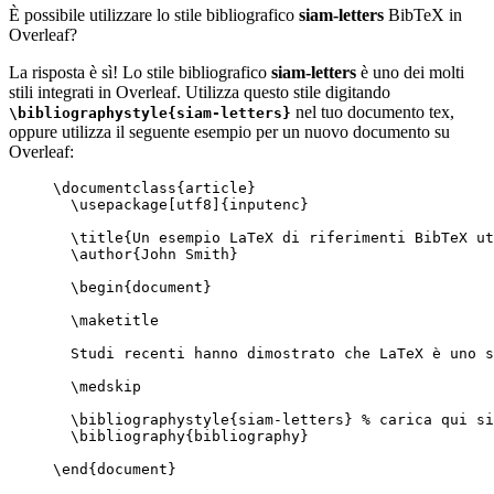
È possibile utilizzare lo stile bibliografico
siam-letters
BibTeX in
Overleaf?
La risposta è sì! Lo stile bibliografico
siam-letters
è uno dei molti
stili integrati in Overleaf. Utilizza questo stile digitando
nel tuo documento tex,
\bibliographystyle{siam-letters}
oppure utilizza il seguente esempio per un nuovo documento su
Overleaf:
\documentclass
{
article
}
\usepackage
[
utf8
]{
inputenc
}
\title
{Un esempio LaTeX di riferimenti BibTeX ut
\author
{John Smith}
\begin
{
document
}
\maketitle
Studi recenti hanno dimostrato che LaTeX è uno s
\medskip
\bibliographystyle
{siam-letters} 
% carica qui si
\bibliography
{bibliography}
\end
{
document
}