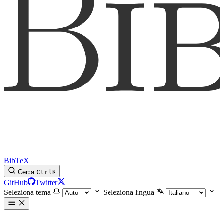
BibTeX
Cerca
Ctrl
K
GitHub
Twitter
Seleziona tema
Seleziona lingua