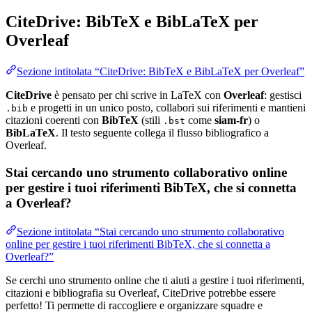
CiteDrive: BibTeX e BibLaTeX per
Overleaf
Sezione intitolata “CiteDrive: BibTeX e BibLaTeX per Overleaf”
CiteDrive
è pensato per chi scrive in LaTeX con
Overleaf
: gestisci
e progetti in un unico posto, collabori sui riferimenti e mantieni
.bib
citazioni coerenti con
BibTeX
(stili
come
siam-fr
) o
.bst
BibLaTeX
. Il testo seguente collega il flusso bibliografico a
Overleaf.
Stai cercando uno strumento collaborativo online
per gestire i tuoi riferimenti BibTeX, che si connetta
a Overleaf?
Sezione intitolata “Stai cercando uno strumento collaborativo
online per gestire i tuoi riferimenti BibTeX, che si connetta a
Overleaf?”
Se cerchi uno strumento online che ti aiuti a gestire i tuoi riferimenti,
citazioni e bibliografia su Overleaf, CiteDrive potrebbe essere
perfetto! Ti permette di raccogliere e organizzare squadre e