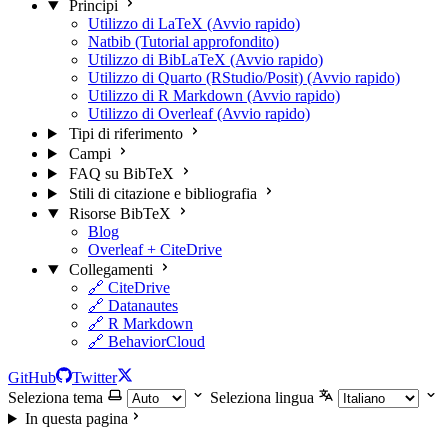
Principi
Utilizzo di LaTeX (Avvio rapido)
Natbib (Tutorial approfondito)
Utilizzo di BibLaTeX (Avvio rapido)
Utilizzo di Quarto (RStudio/Posit) (Avvio rapido)
Utilizzo di R Markdown (Avvio rapido)
Utilizzo di Overleaf (Avvio rapido)
Tipi di riferimento
Campi
FAQ su BibTeX
Stili di citazione e bibliografia
Risorse BibTeX
Blog
Overleaf + CiteDrive
Collegamenti
🔗 CiteDrive
🔗 Datanautes
🔗 R Markdown
🔗 BehaviorCloud
GitHub
Twitter
Seleziona tema
Seleziona lingua
In questa pagina