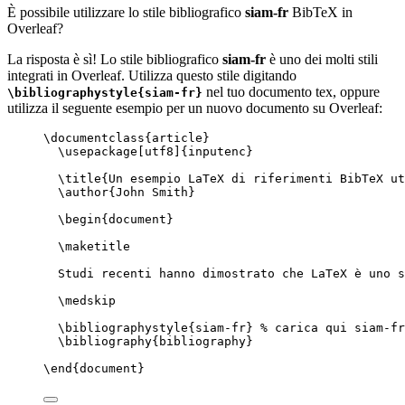
È possibile utilizzare lo stile bibliografico
siam-fr
BibTeX in
Overleaf?
La risposta è sì! Lo stile bibliografico
siam-fr
è uno dei molti stili
integrati in Overleaf. Utilizza questo stile digitando
nel tuo documento tex, oppure
\bibliographystyle{siam-fr}
utilizza il seguente esempio per un nuovo documento su Overleaf:
\documentclass
{
article
}
\usepackage
[
utf8
]{
inputenc
}
\title
{Un esempio LaTeX di riferimenti BibTeX ut
\author
{John Smith}
\begin
{
document
}
\maketitle
Studi recenti hanno dimostrato che LaTeX è uno s
\medskip
\bibliographystyle
{siam-fr} 
% carica qui siam-fr
\bibliography
{bibliography}
\end
{
document
}