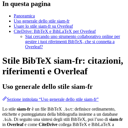
In questa pagina
Panoramica
Uso generale dello stile siam-fr
Usare lo stile siam-fr su Overleaf
CiteDrive: BibTeX e BibLaTeX per Overleaf
Stai cercando uno strumento collaborativo online per
gestire i tuoi riferimenti BibTeX, che si connetta a
Overleaf?
Stile BibTeX siam-fr: citazioni,
riferimenti e Overleaf
Uso generale dello stile
siam-fr
Sezione intitolata “Uso generale dello stile siam-fr”
Lo stile
siam-fr
è un file BibTeX
: definisce ordinamento,
.bst
etichette e punteggiatura della bibliografia insieme a un database
. Di seguito una sintesi degli stili BibTeX, poi l’uso di
siam-fr
.bib
in
Overleaf
e come
CiteDrive
collega BibTeX e BibLaTeX a