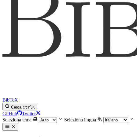
BibTeX
Cerca
Ctrl
K
GitHub
Twitter
Seleziona tema
Seleziona lingua