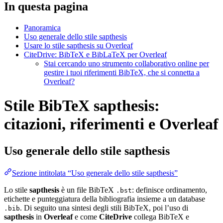
In questa pagina
Panoramica
Uso generale dello stile sapthesis
Usare lo stile sapthesis su Overleaf
CiteDrive: BibTeX e BibLaTeX per Overleaf
Stai cercando uno strumento collaborativo online per
gestire i tuoi riferimenti BibTeX, che si connetta a
Overleaf?
Stile BibTeX sapthesis:
citazioni, riferimenti e Overleaf
Uso generale dello stile
sapthesis
Sezione intitolata “Uso generale dello stile sapthesis”
Lo stile
sapthesis
è un file BibTeX
: definisce ordinamento,
.bst
etichette e punteggiatura della bibliografia insieme a un database
. Di seguito una sintesi degli stili BibTeX, poi l’uso di
.bib
sapthesis
in
Overleaf
e come
CiteDrive
collega BibTeX e