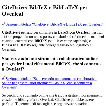
CiteDrive: BibTeX e BibLaTeX per
Overleaf
Sezione intitolata “CiteDrive: BibTeX e BibLaTeX per Overleaf”
CiteDrive
è pensato per chi scrive in LaTeX con
Overleaf
: gestisci
e progetti in un unico posto, collabori sui riferimenti e mantieni
.bib
citazioni coerenti con
BibTeX
(stili
come
sapthesis
) o
.bst
BibLaTeX
. Il testo seguente collega il flusso bibliografico a
Overleaf.
Stai cercando uno strumento collaborativo online
per gestire i tuoi riferimenti BibTeX, che si connetta
a Overleaf?
Sezione intitolata “Stai cercando uno strumento collaborativo
online per gestire i tuoi riferimenti BibTeX, che si connetta a
Overleaf?”
Se cerchi uno strumento online che ti aiuti a gestire i tuoi riferimenti,
citazioni e bibliografia su Overleaf, CiteDrive potrebbe essere
perfetto! Ti permette di raccogliere e organizzare squadre e