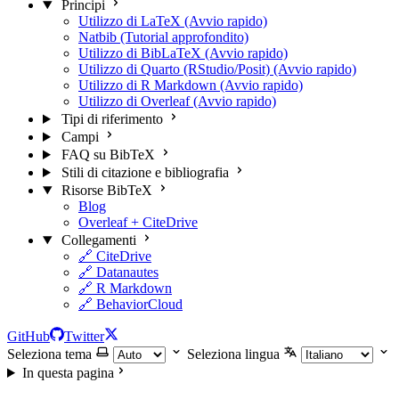
Principi
Utilizzo di LaTeX (Avvio rapido)
Natbib (Tutorial approfondito)
Utilizzo di BibLaTeX (Avvio rapido)
Utilizzo di Quarto (RStudio/Posit) (Avvio rapido)
Utilizzo di R Markdown (Avvio rapido)
Utilizzo di Overleaf (Avvio rapido)
Tipi di riferimento
Campi
FAQ su BibTeX
Stili di citazione e bibliografia
Risorse BibTeX
Blog
Overleaf + CiteDrive
Collegamenti
🔗 CiteDrive
🔗 Datanautes
🔗 R Markdown
🔗 BehaviorCloud
GitHub
Twitter
Seleziona tema
Seleziona lingua
In questa pagina