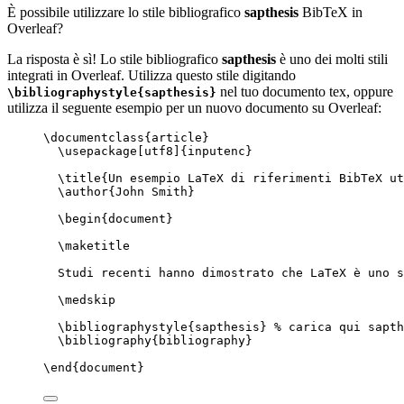
È possibile utilizzare lo stile bibliografico
sapthesis
BibTeX in
Overleaf?
La risposta è sì! Lo stile bibliografico
sapthesis
è uno dei molti stili
integrati in Overleaf. Utilizza questo stile digitando
nel tuo documento tex, oppure
\bibliographystyle{sapthesis}
utilizza il seguente esempio per un nuovo documento su Overleaf:
\documentclass
{
article
}
\usepackage
[
utf8
]{
inputenc
}
\title
{Un esempio LaTeX di riferimenti BibTeX ut
\author
{John Smith}
\begin
{
document
}
\maketitle
Studi recenti hanno dimostrato che LaTeX è uno s
\medskip
\bibliographystyle
{sapthesis} 
% carica qui sapth
\bibliography
{bibliography}
\end
{
document
}