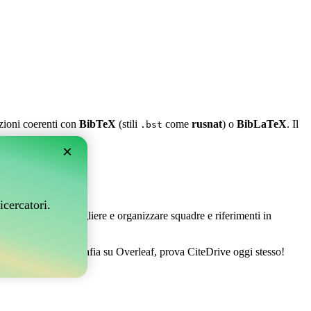
azioni coerenti con
BibTeX
(stili
come
rusnat
) o
BibLaTeX
. Il
.bst
×
leaf?
icercatori.
 Ti permette di raccogliere e organizzare squadre e riferimenti in
estire la tua bibliografia su Overleaf, prova CiteDrive oggi stesso!