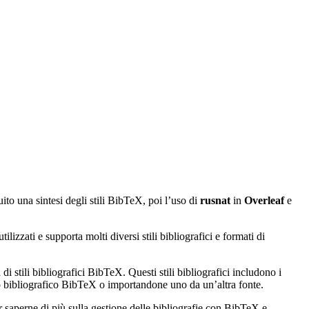
uito una sintesi degli stili BibTeX, poi l’uso di
rusnat
in
Overleaf
e
izzati e supporta molti diversi stili bibliografici e formati di
di stili bibliografici BibTeX. Questi stili bibliografici includono i
ato bibliografico BibTeX o importandone uno da un’altra fonte.
r saperne di più sulla gestione delle bibliografie con BibTeX e