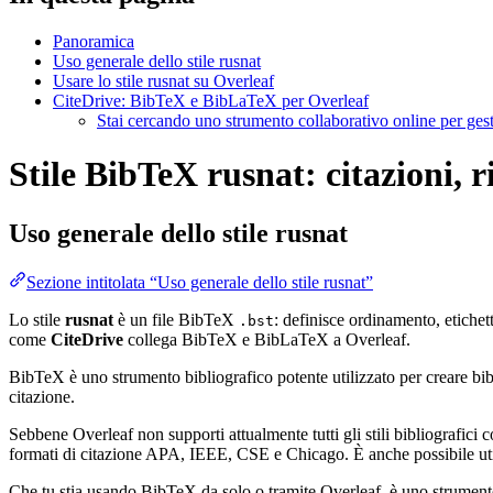
Panoramica
Uso generale dello stile rusnat
Usare lo stile rusnat su Overleaf
CiteDrive: BibTeX e BibLaTeX per Overleaf
Stai cercando uno strumento collaborativo online per gest
Stile BibTeX rusnat: citazioni, r
Uso generale dello stile
rusnat
Sezione intitolata “Uso generale dello stile rusnat”
Lo stile
rusnat
è un file BibTeX
: definisce ordinamento, etichet
.bst
come
CiteDrive
collega BibTeX e BibLaTeX a Overleaf.
BibTeX è uno strumento bibliografico potente utilizzato per creare bibli
citazione.
Sebbene Overleaf non supporti attualmente tutti gli stili bibliografici co
formati di citazione APA, IEEE, CSE e Chicago. È anche possibile utili
Che tu stia usando BibTeX da solo o tramite Overleaf, è uno strumento e