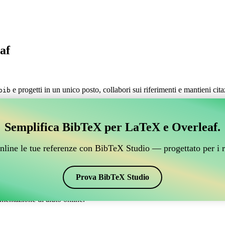
af
e progetti in un unico posto, collabori sui riferimenti e mantieni cit
bib
estire i tuoi riferimenti BibTeX, che si connetta a Over
Semplifica BibTeX per LaTeX e Overleaf.
 per gestire i tuoi riferimenti BibTeX, che si connetta a Overleaf?”
nline le tue referenze con BibTeX Studio — progettato per i r
 citazioni e bibliografia su Overleaf, CiteDrive potrebbe essere perfetto!
verleaf.
Prova BibTeX Studio
ari stili, incluso rusnat. Quindi, se stai cercando un modo semplice per g
mentazione di aiuto online.