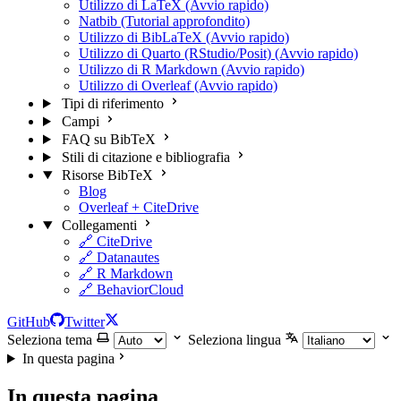
Utilizzo di LaTeX (Avvio rapido)
Natbib (Tutorial approfondito)
Utilizzo di BibLaTeX (Avvio rapido)
Utilizzo di Quarto (RStudio/Posit) (Avvio rapido)
Utilizzo di R Markdown (Avvio rapido)
Utilizzo di Overleaf (Avvio rapido)
Tipi di riferimento
Campi
FAQ su BibTeX
Stili di citazione e bibliografia
Risorse BibTeX
Blog
Overleaf + CiteDrive
Collegamenti
🔗 CiteDrive
🔗 Datanautes
🔗 R Markdown
🔗 BehaviorCloud
GitHub
Twitter
Seleziona tema
Seleziona lingua
In questa pagina
In questa pagina