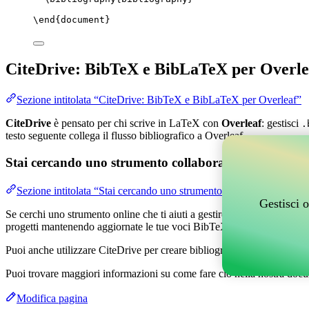
\end
{
document
}
CiteDrive: BibTeX e BibLaTeX per Overle
Sezione intitolata “CiteDrive: BibTeX e BibLaTeX per Overleaf”
CiteDrive
è pensato per chi scrive in LaTeX con
Overleaf
: gestisci
.
testo seguente collega il flusso bibliografico a Overleaf.
Stai cercando uno strumento collaborativo online per g
Sezione intitolata “Stai cercando uno strumento collaborativo online
Gestisci o
Se cerchi uno strumento online che ti aiuti a gestire i tuoi riferimenti,
progetti mantenendo aggiornate le tue voci BibTeX nel tuo progetto O
Puoi anche utilizzare CiteDrive per creare bibliografie e citazioni in v
Puoi trovare maggiori informazioni su come fare ciò nella nostra docu
Modifica pagina