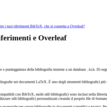
ire i tuoi riferimenti BibTeX, che si connetta a Overleaf?
iferimenti e Overleaf
te e punteggiatura della bibliografia insieme a un database
. Di seg
.bib
ografie nei documenti LaTeX. È uno degli strumenti bibliografici più util
mpatibili con BibTeX, molti stili bibliografici sono inclusi nella libreria 
zzare stili bibliografici personalizzati creando il proprio file di form
ssenziale per creare bibliografie in documenti scientifici e tecnici. Pe