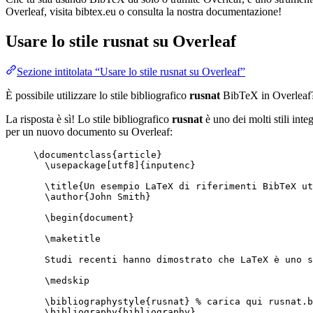
Overleaf, visita bibtex.eu o consulta la nostra documentazione!
Usare lo stile
rusnat
su Overleaf
Sezione intitolata “Usare lo stile rusnat su Overleaf”
È possibile utilizzare lo stile bibliografico
rusnat
BibTeX in Overleaf
La risposta è sì! Lo stile bibliografico
rusnat
è uno dei molti stili inte
per un nuovo documento su Overleaf:
\documentclass
{
article
}
\usepackage
[
utf8
]{
inputenc
}
\title
{Un esempio LaTeX di riferimenti BibTeX ut
\author
{John Smith}
\begin
{
document
}
\maketitle
Studi recenti hanno dimostrato che LaTeX è uno s
\medskip
\bibliographystyle
{rusnat} 
% carica qui rusnat.b
\bibliography
{bibliography}