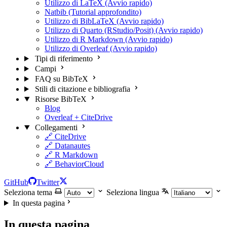
Utilizzo di LaTeX (Avvio rapido)
Natbib (Tutorial approfondito)
Utilizzo di BibLaTeX (Avvio rapido)
Utilizzo di Quarto (RStudio/Posit) (Avvio rapido)
Utilizzo di R Markdown (Avvio rapido)
Utilizzo di Overleaf (Avvio rapido)
Tipi di riferimento
Campi
FAQ su BibTeX
Stili di citazione e bibliografia
Risorse BibTeX
Blog
Overleaf + CiteDrive
Collegamenti
🔗 CiteDrive
🔗 Datanautes
🔗 R Markdown
🔗 BehaviorCloud
GitHub
Twitter
Seleziona tema
Seleziona lingua
In questa pagina
In questa pagina