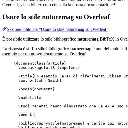
Overleaf, visita bibtex.eu o consulta la nostra documentazione!
Usare lo stile
naturemag
su Overleaf
Sezione intitolata “Usare lo stile naturemag su Overleaf”
È possibile utilizzare lo stile bibliografico
naturemag
BibTeX in Over
La risposta è sì! Lo stile bibliografico
naturemag
è uno dei molti stili
esempio per un nuovo documento su Overleaf:
\documentclass
{
article
}
\usepackage
[
utf8
]{
inputenc
}
\title
{Un esempio LaTeX di riferimenti BibTeX ut
\author
{John Smith}
\begin
{
document
}
\maketitle
Studi recenti hanno dimostrato che LaTeX è uno s
\medskip
\bibliographystyle
{naturemag} 
% carica qui natur
\bibliography
{bibliography}