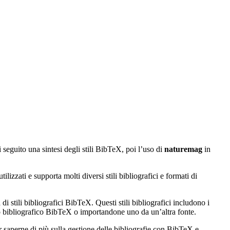
i seguito una sintesi degli stili BibTeX, poi l’uso di
naturemag
in
izzati e supporta molti diversi stili bibliografici e formati di
di stili bibliografici BibTeX. Questi stili bibliografici includono i
ato bibliografico BibTeX o importandone uno da un’altra fonte.
r saperne di più sulla gestione delle bibliografie con BibTeX e