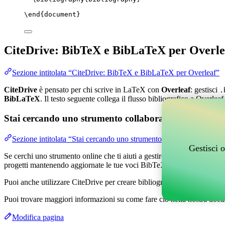
\end
{
document
}
CiteDrive: BibTeX e BibLaTeX per Overle
Sezione intitolata “CiteDrive: BibTeX e BibLaTeX per Overleaf”
CiteDrive
è pensato per chi scrive in LaTeX con
Overleaf
: gestisci
.
BibLaTeX
. Il testo seguente collega il flusso bibliografico a Overleaf
Stai cercando uno strumento collaborativo online per g
Sezione intitolata “Stai cercando uno strumento collaborativo online
Gestisci o
Se cerchi uno strumento online che ti aiuti a gestire i tuoi riferimenti,
progetti mantenendo aggiornate le tue voci BibTeX nel tuo progetto O
Puoi anche utilizzare CiteDrive per creare bibliografie e citazioni in v
Puoi trovare maggiori informazioni su come fare ciò nella nostra docu
Modifica pagina