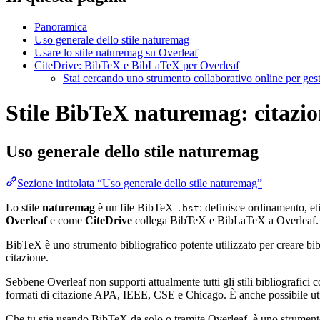
Panoramica
Uso generale dello stile naturemag
Usare lo stile naturemag su Overleaf
CiteDrive: BibTeX e BibLaTeX per Overleaf
Stai cercando uno strumento collaborativo online per gest
Stile BibTeX naturemag: citazion
Uso generale dello stile
naturemag
Sezione intitolata “Uso generale dello stile naturemag”
Lo stile
naturemag
è un file BibTeX
: definisce ordinamento, et
.bst
Overleaf
e come
CiteDrive
collega BibTeX e BibLaTeX a Overleaf.
BibTeX è uno strumento bibliografico potente utilizzato per creare bibli
citazione.
Sebbene Overleaf non supporti attualmente tutti gli stili bibliografici co
formati di citazione APA, IEEE, CSE e Chicago. È anche possibile utili
Che tu stia usando BibTeX da solo o tramite Overleaf, è uno strumento e