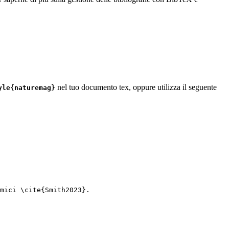
nel tuo documento tex, oppure utilizza il seguente
yle{naturemag}
mici 
\cite
{
Smith2023
}.