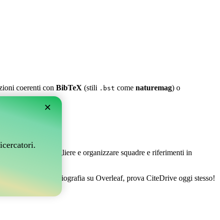
azioni coerenti con
BibTeX
(stili
come
naturemag
) o
.bst
×
leaf?
icercatori.
 Ti permette di raccogliere e organizzare squadre e riferimenti in
er gestire la tua bibliografia su Overleaf, prova CiteDrive oggi stesso!