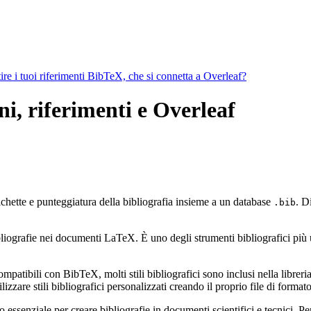
ire i tuoi riferimenti BibTeX, che si connetta a Overleaf?
i, riferimenti e Overleaf
ichette e punteggiatura della bibliografia insieme a un database
. D
.bib
ografie nei documenti LaTeX. È uno degli strumenti bibliografici più util
mpatibili con BibTeX, molti stili bibliografici sono inclusi nella libreria 
zzare stili bibliografici personalizzati creando il proprio file di form
ssenziale per creare bibliografie in documenti scientifici e tecnici. Pe