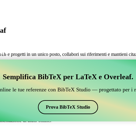
af
e progetti in un unico posto, collabori sui riferimenti e mantieni cit
bib
.
estire i tuoi riferimenti BibTeX, che si connetta a Over
Semplifica BibTeX per LaTeX e Overleaf.
 per gestire i tuoi riferimenti BibTeX, che si connetta a Overleaf?”
nline le tue referenze con BibTeX Studio — progettato per i r
 citazioni e bibliografia su Overleaf, CiteDrive potrebbe essere perfetto!
verleaf.
Prova BibTeX Studio
ari stili, incluso naturemag. Quindi, se stai cercando un modo semplice p
mentazione di aiuto online.