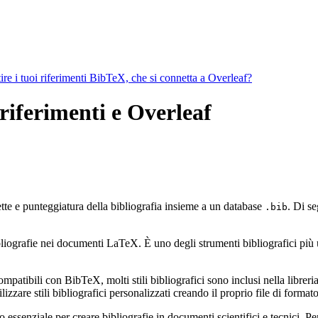
ire i tuoi riferimenti BibTeX, che si connetta a Overleaf?
riferimenti e Overleaf
ette e punteggiatura della bibliografia insieme a un database
. Di se
.bib
ografie nei documenti LaTeX. È uno degli strumenti bibliografici più util
mpatibili con BibTeX, molti stili bibliografici sono inclusi nella libreria 
zzare stili bibliografici personalizzati creando il proprio file di form
ssenziale per creare bibliografie in documenti scientifici e tecnici. Pe