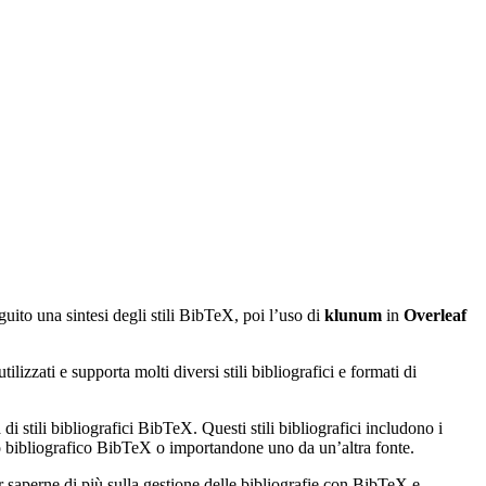
guito una sintesi degli stili BibTeX, poi l’uso di
klunum
in
Overleaf
izzati e supporta molti diversi stili bibliografici e formati di
di stili bibliografici BibTeX. Questi stili bibliografici includono i
ato bibliografico BibTeX o importandone uno da un’altra fonte.
r saperne di più sulla gestione delle bibliografie con BibTeX e