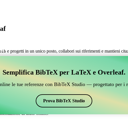
af
e progetti in un unico posto, collabori sui riferimenti e mantieni cit
bib
estire i tuoi riferimenti BibTeX, che si connetta a Over
Semplifica BibTeX per LaTeX e Overleaf.
 per gestire i tuoi riferimenti BibTeX, che si connetta a Overleaf?”
nline le tue referenze con BibTeX Studio — progettato per i r
 citazioni e bibliografia su Overleaf, CiteDrive potrebbe essere perfetto!
verleaf.
Prova BibTeX Studio
vari stili, incluso klunum. Quindi, se stai cercando un modo semplice per 
mentazione di aiuto online.