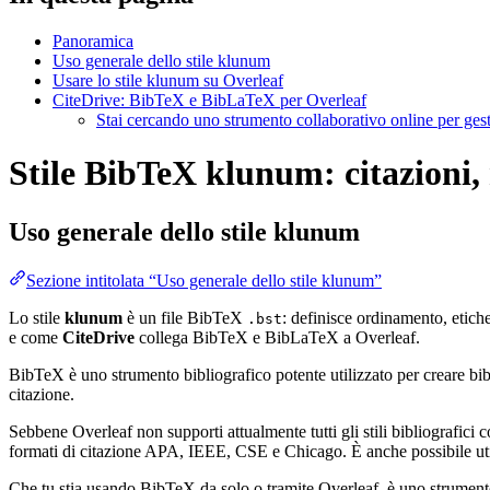
Panoramica
Uso generale dello stile klunum
Usare lo stile klunum su Overleaf
CiteDrive: BibTeX e BibLaTeX per Overleaf
Stai cercando uno strumento collaborativo online per gest
Stile BibTeX klunum: citazioni, 
Uso generale dello stile
klunum
Sezione intitolata “Uso generale dello stile klunum”
Lo stile
klunum
è un file BibTeX
: definisce ordinamento, etich
.bst
e come
CiteDrive
collega BibTeX e BibLaTeX a Overleaf.
BibTeX è uno strumento bibliografico potente utilizzato per creare bibli
citazione.
Sebbene Overleaf non supporti attualmente tutti gli stili bibliografici co
formati di citazione APA, IEEE, CSE e Chicago. È anche possibile utili
Che tu stia usando BibTeX da solo o tramite Overleaf, è uno strumento e