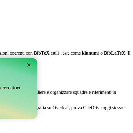
azioni coerenti con
BibTeX
(stili
come
klunum
) o
BibLaTeX
. Il
.bst
×
leaf?
icercatori.
 Ti permette di raccogliere e organizzare squadre e riferimenti in
gestire la tua bibliografia su Overleaf, prova CiteDrive oggi stesso!