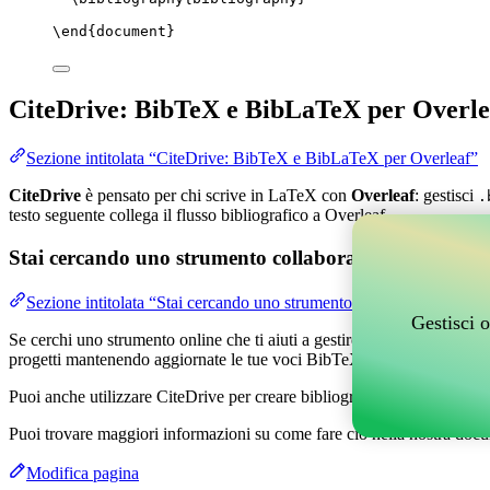
\end
{
document
}
CiteDrive: BibTeX e BibLaTeX per Overle
Sezione intitolata “CiteDrive: BibTeX e BibLaTeX per Overleaf”
CiteDrive
è pensato per chi scrive in LaTeX con
Overleaf
: gestisci
.
testo seguente collega il flusso bibliografico a Overleaf.
Stai cercando uno strumento collaborativo online per g
Sezione intitolata “Stai cercando uno strumento collaborativo online
Gestisci o
Se cerchi uno strumento online che ti aiuti a gestire i tuoi riferimenti,
progetti mantenendo aggiornate le tue voci BibTeX nel tuo progetto O
Puoi anche utilizzare CiteDrive per creare bibliografie e citazioni in 
Puoi trovare maggiori informazioni su come fare ciò nella nostra docu
Modifica pagina