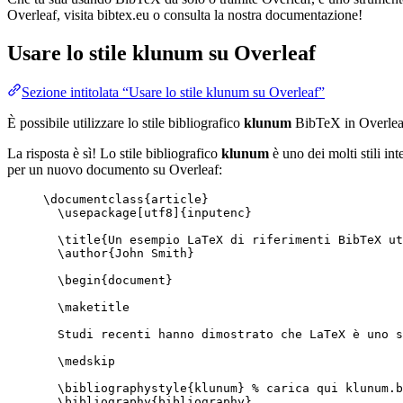
Overleaf, visita bibtex.eu o consulta la nostra documentazione!
Usare lo stile
klunum
su Overleaf
Sezione intitolata “Usare lo stile klunum su Overleaf”
È possibile utilizzare lo stile bibliografico
klunum
BibTeX in Overlea
La risposta è sì! Lo stile bibliografico
klunum
è uno dei molti stili int
per un nuovo documento su Overleaf:
\documentclass
{
article
}
\usepackage
[
utf8
]{
inputenc
}
\title
{Un esempio LaTeX di riferimenti BibTeX ut
\author
{John Smith}
\begin
{
document
}
\maketitle
Studi recenti hanno dimostrato che LaTeX è uno s
\medskip
\bibliographystyle
{klunum} 
% carica qui klunum.b
\bibliography
{bibliography}