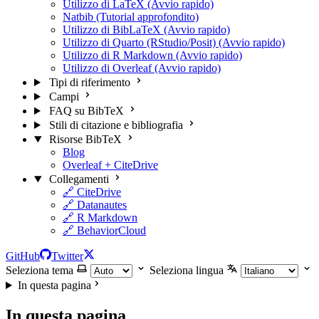
Utilizzo di LaTeX (Avvio rapido)
Natbib (Tutorial approfondito)
Utilizzo di BibLaTeX (Avvio rapido)
Utilizzo di Quarto (RStudio/Posit) (Avvio rapido)
Utilizzo di R Markdown (Avvio rapido)
Utilizzo di Overleaf (Avvio rapido)
Tipi di riferimento
Campi
FAQ su BibTeX
Stili di citazione e bibliografia
Risorse BibTeX
Blog
Overleaf + CiteDrive
Collegamenti
🔗 CiteDrive
🔗 Datanautes
🔗 R Markdown
🔗 BehaviorCloud
GitHub
Twitter
Seleziona tema
Seleziona lingua
In questa pagina
In questa pagina