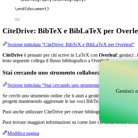
\end
{
document
}
CiteDrive: BibTeX e BibLaTeX per Overle
Sezione intitolata “CiteDrive: BibTeX e BibLaTeX per Overleaf”
CiteDrive
è pensato per chi scrive in LaTeX con
Overleaf
: gestisci
.
testo seguente collega il flusso bibliografico a Overleaf.
Stai cercando uno strumento collaborativo online per g
Sezione intitolata “Stai cercando uno strumento collaborativo online
Gestisci o
Se cerchi uno strumento online che ti aiuti a gestire i tuoi riferimenti,
progetti mantenendo aggiornate le tue voci BibTeX nel tuo progetto O
Puoi anche utilizzare CiteDrive per creare bibliografie e citazioni in v
Puoi trovare maggiori informazioni su come fare ciò nella nostra docu
Modifica pagina