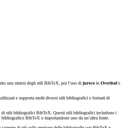
uito una sintesi degli stili BibTeX, poi l’uso di
jureco
in
Overleaf
e
izzati e supporta molti diversi stili bibliografici e formati di
di stili bibliografici BibTeX. Questi stili bibliografici includono i
ato bibliografico BibTeX o importandone uno da un’altra fonte.
r saperne di più sulla gestione delle bibliografie con BibTeX e