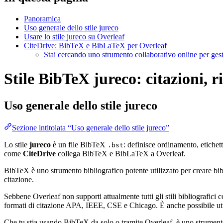
Panoramica
Uso generale dello stile jureco
Usare lo stile jureco su Overleaf
CiteDrive: BibTeX e BibLaTeX per Overleaf
Stai cercando uno strumento collaborativo online per gest
Stile BibTeX jureco: citazioni, r
Uso generale dello stile
jureco
Sezione intitolata “Uso generale dello stile jureco”
Lo stile
jureco
è un file BibTeX
: definisce ordinamento, etichet
.bst
come
CiteDrive
collega BibTeX e BibLaTeX a Overleaf.
BibTeX è uno strumento bibliografico potente utilizzato per creare bibli
citazione.
Sebbene Overleaf non supporti attualmente tutti gli stili bibliografici co
formati di citazione APA, IEEE, CSE e Chicago. È anche possibile utili
Che tu stia usando BibTeX da solo o tramite Overleaf, è uno strumento e