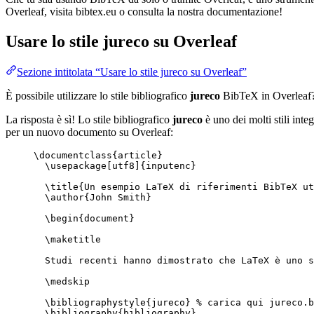
Overleaf, visita bibtex.eu o consulta la nostra documentazione!
Usare lo stile
jureco
su Overleaf
Sezione intitolata “Usare lo stile jureco su Overleaf”
È possibile utilizzare lo stile bibliografico
jureco
BibTeX in Overleaf
La risposta è sì! Lo stile bibliografico
jureco
è uno dei molti stili inte
per un nuovo documento su Overleaf:
\documentclass
{
article
}
\usepackage
[
utf8
]{
inputenc
}
\title
{Un esempio LaTeX di riferimenti BibTeX ut
\author
{John Smith}
\begin
{
document
}
\maketitle
Studi recenti hanno dimostrato che LaTeX è uno s
\medskip
\bibliographystyle
{jureco} 
% carica qui jureco.b
\bibliography
{bibliography}