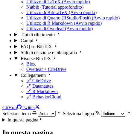
Utilizzo di LaTeX (Avvio rapido)
Natbib (Tutorial approfondito)
Utilizzo di BibLaTeX (Avvio rapido)
Utilizzo di Quarto (RStudio/Posit) (Avvio rapido)
Utilizzo di R Markdown (Avvio rapido)
Utilizzo di Overleaf (Avvio rapido)
Tipi di riferimento
Campi
FAQ su BibTeX
Stili di citazione e bibliografia
Risorse BibTeX
Blog
Overleaf + CiteDrive
Collegamenti
🔗 CiteDrive
🔗 Datanautes
🔗 R Markdown
🔗 BehaviorCloud
GitHub
Twitter
Seleziona tema
Seleziona lingua
In questa pagina
In questa pagina