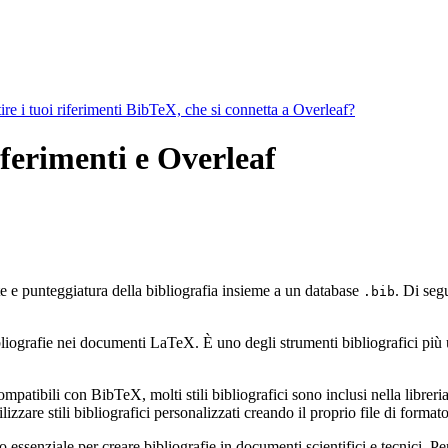
ire i tuoi riferimenti BibTeX, che si connetta a Overleaf?
iferimenti e Overleaf
te e punteggiatura della bibliografia insieme a un database
. Di seg
.bib
ografie nei documenti LaTeX. È uno degli strumenti bibliografici più util
mpatibili con BibTeX, molti stili bibliografici sono inclusi nella libreria 
zzare stili bibliografici personalizzati creando il proprio file di form
ssenziale per creare bibliografie in documenti scientifici e tecnici. Pe