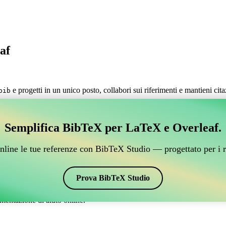
af
e progetti in un unico posto, collabori sui riferimenti e mantieni cit
bib
estire i tuoi riferimenti BibTeX, che si connetta a Over
Semplifica BibTeX per LaTeX e Overleaf.
 per gestire i tuoi riferimenti BibTeX, che si connetta a Overleaf?”
nline le tue referenze con BibTeX Studio — progettato per i r
 citazioni e bibliografia su Overleaf, CiteDrive potrebbe essere perfetto!
verleaf.
Prova BibTeX Studio
ari stili, incluso jureco. Quindi, se stai cercando un modo semplice per g
mentazione di aiuto online.