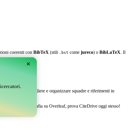
azioni coerenti con
BibTeX
(stili
come
jureco
) o
BibLaTeX
. Il
.bst
×
leaf?
icercatori.
 Ti permette di raccogliere e organizzare squadre e riferimenti in
estire la tua bibliografia su Overleaf, prova CiteDrive oggi stesso!