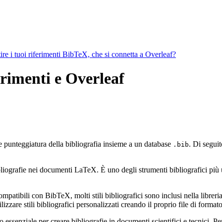
ire i tuoi riferimenti BibTeX, che si connetta a Overleaf?
ferimenti e Overleaf
 e punteggiatura della bibliografia insieme a un database
. Di seguit
.bib
ografie nei documenti LaTeX. È uno degli strumenti bibliografici più util
mpatibili con BibTeX, molti stili bibliografici sono inclusi nella libreria 
zzare stili bibliografici personalizzati creando il proprio file di form
ssenziale per creare bibliografie in documenti scientifici e tecnici. Pe