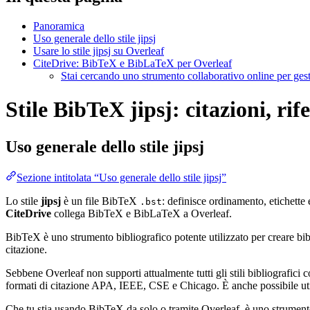
Panoramica
Uso generale dello stile jipsj
Usare lo stile jipsj su Overleaf
CiteDrive: BibTeX e BibLaTeX per Overleaf
Stai cercando uno strumento collaborativo online per gest
Stile BibTeX jipsj: citazioni, ri
Uso generale dello stile
jipsj
Sezione intitolata “Uso generale dello stile jipsj”
Lo stile
jipsj
è un file BibTeX
: definisce ordinamento, etichette
.bst
CiteDrive
collega BibTeX e BibLaTeX a Overleaf.
BibTeX è uno strumento bibliografico potente utilizzato per creare bibli
citazione.
Sebbene Overleaf non supporti attualmente tutti gli stili bibliografici co
formati di citazione APA, IEEE, CSE e Chicago. È anche possibile utili
Che tu stia usando BibTeX da solo o tramite Overleaf, è uno strumento e