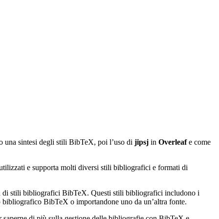
o una sintesi degli stili BibTeX, poi l’uso di
jipsj
in
Overleaf
e come
izzati e supporta molti diversi stili bibliografici e formati di
di stili bibliografici BibTeX. Questi stili bibliografici includono i
ato bibliografico BibTeX o importandone uno da un’altra fonte.
r saperne di più sulla gestione delle bibliografie con BibTeX e