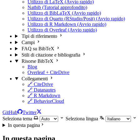
Utilizzo di LaTeX (Avvio rapido)
Natbib (Tutorial approfondito)
Utilizzo di BibLaTeX (Avvio rapido)
Utilizzo di Quarto (RStudio/Posit) (Avvio rapido)
Utilizzo di R Markdown (Avvio rapido)
Utilizzo di Overleaf (Avvio rapido)
Tipi di riferimento
Campi
FAQ su BibTeX
Stili di citazione e bibliografia
Risorse BibTeX
Blog
Overleaf + CiteDrive
Collegamenti
🔗 CiteDrive
🔗 Datanautes
🔗 R Markdown
🔗 BehaviorCloud
GitHub
Twitter
Seleziona tema
Seleziona lingua
In questa pagina
In questa pagina