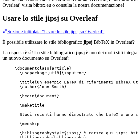
Overleaf, visita bibtex.eu o consulta la nostra documentazione!
Usare lo stile
jipsj
su Overleaf
Sezione intitolata “Usare lo stile jipsj su Overleaf”
È possibile utilizzare lo stile bibliografico
jipsj
BibTeX in Overleaf?
La risposta è sì! Lo stile bibliografico
jipsj
è uno dei molti stili integra
un nuovo documento su Overleaf:
\documentclass
{
article
}
\usepackage
[
utf8
]{
inputenc
}
\title
{Un esempio LaTeX di riferimenti BibTeX ut
\author
{John Smith}
\begin
{
document
}
\maketitle
Studi recenti hanno dimostrato che LaTeX è uno s
\medskip
\bibliographystyle
{jipsj} 
% carica qui jipsj.bst
\bibliography
{bibliography}