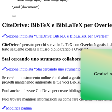
\end
{
document
}
CiteDrive: BibTeX e BibLaTeX per Overle
Sezione intitolata “CiteDrive: BibTeX e BibLaTeX per Overleaf”
CiteDrive
è pensato per chi scrive in LaTeX con
Overleaf
: gestisci
.
testo seguente collega il flusso bibliografico a Overleaf.
Stai cercando uno strumento collaborativo online per g
Sezione intitolata “Stai cercando uno strumento collaborativo online
Gestisci o
Se cerchi uno strumento online che ti aiuti a gestire i tuoi riferimenti,
progetti mantenendo aggiornate le tue voci BibTeX nel tuo progetto O
Puoi anche utilizzare CiteDrive per creare bibliografie e citazioni in v
Puoi trovare maggiori informazioni su come fare ciò nella nostra docu
Modifica pagina