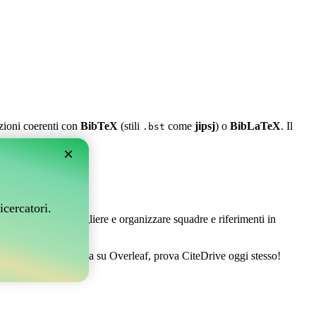
azioni coerenti con
BibTeX
(stili
come
jipsj
) o
BibLaTeX
. Il
.bst
×
leaf?
icercatori.
 Ti permette di raccogliere e organizzare squadre e riferimenti in
tire la tua bibliografia su Overleaf, prova CiteDrive oggi stesso!