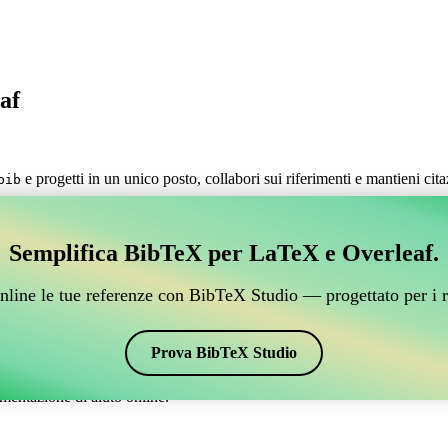
af
e progetti in un unico posto, collabori sui riferimenti e mantieni cit
bib
estire i tuoi riferimenti BibTeX, che si connetta a Over
Semplifica BibTeX per LaTeX e Overleaf.
 per gestire i tuoi riferimenti BibTeX, che si connetta a Overleaf?”
nline le tue referenze con BibTeX Studio — progettato per i r
 citazioni e bibliografia su Overleaf, CiteDrive potrebbe essere perfetto!
verleaf.
Prova BibTeX Studio
ari stili, incluso jipsj. Quindi, se stai cercando un modo semplice per ges
mentazione di aiuto online.