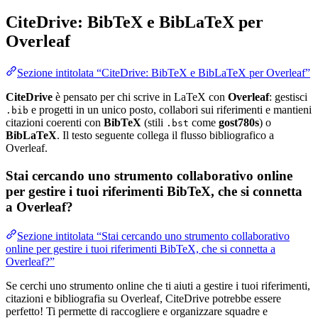
CiteDrive: BibTeX e BibLaTeX per
Overleaf
Sezione intitolata “CiteDrive: BibTeX e BibLaTeX per Overleaf”
CiteDrive
è pensato per chi scrive in LaTeX con
Overleaf
: gestisci
e progetti in un unico posto, collabori sui riferimenti e mantieni
.bib
citazioni coerenti con
BibTeX
(stili
come
gost780s
) o
.bst
BibLaTeX
. Il testo seguente collega il flusso bibliografico a
Overleaf.
Stai cercando uno strumento collaborativo online
per gestire i tuoi riferimenti BibTeX, che si connetta
a Overleaf?
Sezione intitolata “Stai cercando uno strumento collaborativo
online per gestire i tuoi riferimenti BibTeX, che si connetta a
Overleaf?”
Se cerchi uno strumento online che ti aiuti a gestire i tuoi riferimenti,
citazioni e bibliografia su Overleaf, CiteDrive potrebbe essere
perfetto! Ti permette di raccogliere e organizzare squadre e