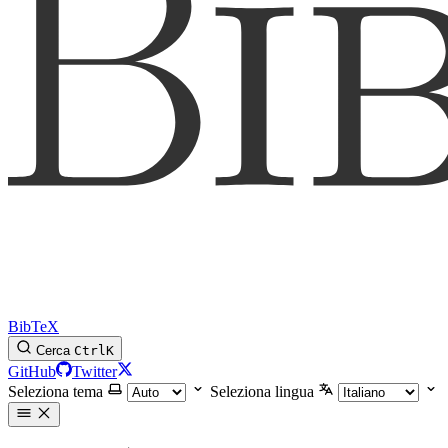
BibTeX
Cerca
Ctrl
K
GitHub
Twitter
Seleziona tema
Seleziona lingua