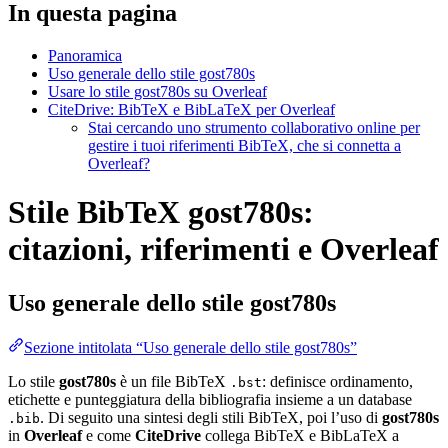
In questa pagina
Panoramica
Uso generale dello stile gost780s
Usare lo stile gost780s su Overleaf
CiteDrive: BibTeX e BibLaTeX per Overleaf
Stai cercando uno strumento collaborativo online per
gestire i tuoi riferimenti BibTeX, che si connetta a
Overleaf?
Stile BibTeX gost780s:
citazioni, riferimenti e Overleaf
Uso generale dello stile
gost780s
Sezione intitolata “Uso generale dello stile gost780s”
Lo stile
gost780s
è un file BibTeX
: definisce ordinamento,
.bst
etichette e punteggiatura della bibliografia insieme a un database
. Di seguito una sintesi degli stili BibTeX, poi l’uso di
gost780s
.bib
in
Overleaf
e come
CiteDrive
collega BibTeX e BibLaTeX a