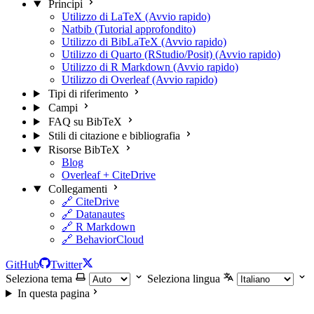
Principi
Utilizzo di LaTeX (Avvio rapido)
Natbib (Tutorial approfondito)
Utilizzo di BibLaTeX (Avvio rapido)
Utilizzo di Quarto (RStudio/Posit) (Avvio rapido)
Utilizzo di R Markdown (Avvio rapido)
Utilizzo di Overleaf (Avvio rapido)
Tipi di riferimento
Campi
FAQ su BibTeX
Stili di citazione e bibliografia
Risorse BibTeX
Blog
Overleaf + CiteDrive
Collegamenti
🔗 CiteDrive
🔗 Datanautes
🔗 R Markdown
🔗 BehaviorCloud
GitHub
Twitter
Seleziona tema
Seleziona lingua
In questa pagina