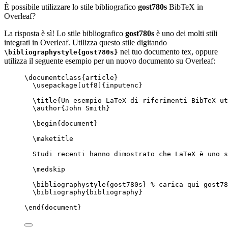
È possibile utilizzare lo stile bibliografico
gost780s
BibTeX in
Overleaf?
La risposta è sì! Lo stile bibliografico
gost780s
è uno dei molti stili
integrati in Overleaf. Utilizza questo stile digitando
nel tuo documento tex, oppure
\bibliographystyle{gost780s}
utilizza il seguente esempio per un nuovo documento su Overleaf:
\documentclass
{
article
}
\usepackage
[
utf8
]{
inputenc
}
\title
{Un esempio LaTeX di riferimenti BibTeX ut
\author
{John Smith}
\begin
{
document
}
\maketitle
Studi recenti hanno dimostrato che LaTeX è uno s
\medskip
\bibliographystyle
{gost780s} 
% carica qui gost78
\bibliography
{bibliography}
\end
{
document
}