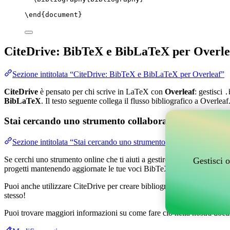
\end
{
document
}
CiteDrive: BibTeX e BibLaTeX per Overle
Sezione intitolata “CiteDrive: BibTeX e BibLaTeX per Overleaf”
CiteDrive
è pensato per chi scrive in LaTeX con
Overleaf
: gestisci
.
BibLaTeX
. Il testo seguente collega il flusso bibliografico a Overleaf
Stai cercando uno strumento collaborativo online per g
Sezione intitolata “Stai cercando uno strumento collaborativo online
Se cerchi uno strumento online che ti aiuti a gestire i tuoi riferimenti,
Gestisci o
progetti mantenendo aggiornate le tue voci BibTeX nel tuo progetto O
Puoi anche utilizzare CiteDrive per creare bibliografie e citazioni in 
stesso!
Puoi trovare maggiori informazioni su come fare ciò nella nostra docu