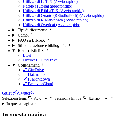
Utilizzo di LaTeX (Avvio rapido)
Natbib (Tutorial approfondito)
Utilizzo di BibLaTeX (Avvio rapido)
Utilizzo di Quarto (RStudio/Posit) (Avvio rapido)
Utilizzo di R Markdown (Avvio rapido)
Utilizzo di Overleaf (Avvio rapido)
Tipi di riferimento
Campi
FAQ su BibTeX
Stili di citazione e bibliografia
Risorse BibTeX
Blog
Overleaf + CiteDrive
Collegamenti
🔗 CiteDrive
🔗 Datanautes
🔗 R Markdown
🔗 BehaviorCloud
GitHub
Twitter
Seleziona tema
Seleziona lingua
In questa pagina
In questa pagina