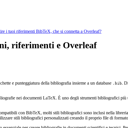
ire i tuoi riferimenti BibTeX, che si connetta a Overleaf?
ni, riferimenti e Overleaf
ichette e punteggiatura della bibliografia insieme a un database
. D
.bib
ografie nei documenti LaTeX. È uno degli strumenti bibliografici più util
mpatibili con BibTeX, molti stili bibliografici sono inclusi nella libreria 
zzare stili bibliografici personalizzati creando il proprio file di form
ssenziale per creare bibliografie in documenti scientifici e tecnici. Pe