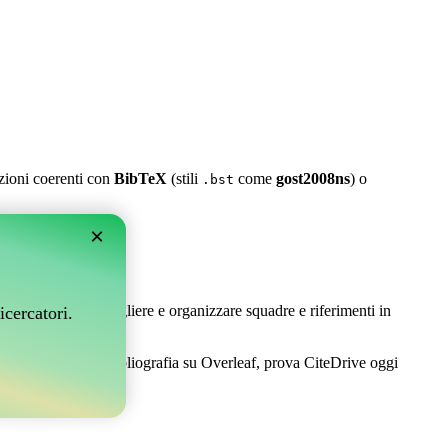
azioni coerenti con
BibTeX
(stili
come
gost2008ns
) o
.bst
×
leaf?
 Ti permette di raccogliere e organizzare squadre e riferimenti in
icercatori.
per gestire la tua bibliografia su Overleaf, prova CiteDrive oggi