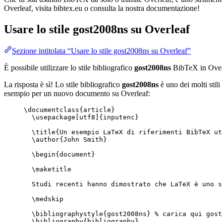
Overleaf, visita bibtex.eu o consulta la nostra documentazione!
Usare lo stile
gost2008ns
su Overleaf
Sezione intitolata “Usare lo stile gost2008ns su Overleaf”
È possibile utilizzare lo stile bibliografico
gost2008ns
BibTeX in Over
La risposta è sì! Lo stile bibliografico
gost2008ns
è uno dei molti stili
esempio per un nuovo documento su Overleaf:
\documentclass
{
article
}
\usepackage
[
utf8
]{
inputenc
}
\title
{Un esempio LaTeX di riferimenti BibTeX ut
\author
{John Smith}
\begin
{
document
}
\maketitle
Studi recenti hanno dimostrato che LaTeX è uno s
\medskip
\bibliographystyle
{gost2008ns} 
% carica qui gost
\bibliography
{bibliography}