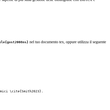
nel tuo documento tex, oppure utilizza il seguente
yle{gost2008ns}
mici 
\cite
{
Smith2023
}.