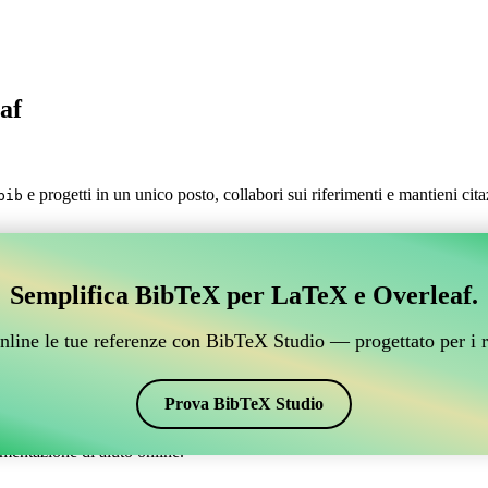
af
e progetti in un unico posto, collabori sui riferimenti e mantieni cit
bib
.
estire i tuoi riferimenti BibTeX, che si connetta a Over
Semplifica BibTeX per LaTeX e Overleaf.
 per gestire i tuoi riferimenti BibTeX, che si connetta a Overleaf?”
 citazioni e bibliografia su Overleaf, CiteDrive potrebbe essere perfetto!
nline le tue referenze con BibTeX Studio — progettato per i r
verleaf.
vari stili, incluso gost2008ns. Quindi, se stai cercando un modo semplice 
Prova BibTeX Studio
mentazione di aiuto online.