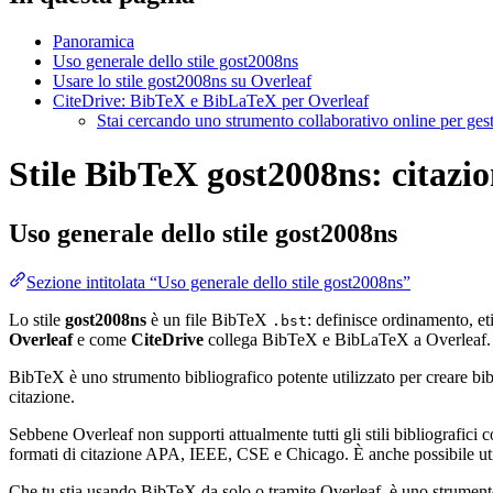
Panoramica
Uso generale dello stile gost2008ns
Usare lo stile gost2008ns su Overleaf
CiteDrive: BibTeX e BibLaTeX per Overleaf
Stai cercando uno strumento collaborativo online per gest
Stile BibTeX gost2008ns: citazio
Uso generale dello stile
gost2008ns
Sezione intitolata “Uso generale dello stile gost2008ns”
Lo stile
gost2008ns
è un file BibTeX
: definisce ordinamento, et
.bst
Overleaf
e come
CiteDrive
collega BibTeX e BibLaTeX a Overleaf.
BibTeX è uno strumento bibliografico potente utilizzato per creare bibli
citazione.
Sebbene Overleaf non supporti attualmente tutti gli stili bibliografici co
formati di citazione APA, IEEE, CSE e Chicago. È anche possibile utili
Che tu stia usando BibTeX da solo o tramite Overleaf, è uno strumento e