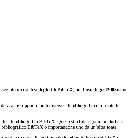
i seguito una sintesi degli stili BibTeX, poi l’uso di
gost2008ns
in
izzati e supporta molti diversi stili bibliografici e formati di
di stili bibliografici BibTeX. Questi stili bibliografici includono i
ato bibliografico BibTeX o importandone uno da un’altra fonte.
r saperne di più sulla gestione delle bibliografie con BibTeX e