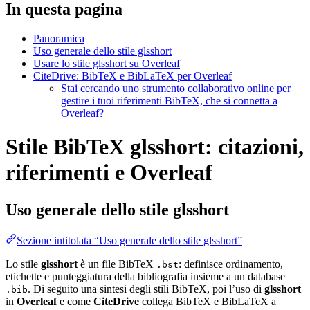
In questa pagina
Panoramica
Uso generale dello stile glsshort
Usare lo stile glsshort su Overleaf
CiteDrive: BibTeX e BibLaTeX per Overleaf
Stai cercando uno strumento collaborativo online per
gestire i tuoi riferimenti BibTeX, che si connetta a
Overleaf?
Stile BibTeX glsshort: citazioni,
riferimenti e Overleaf
Uso generale dello stile
glsshort
Sezione intitolata “Uso generale dello stile glsshort”
Lo stile
glsshort
è un file BibTeX
: definisce ordinamento,
.bst
etichette e punteggiatura della bibliografia insieme a un database
. Di seguito una sintesi degli stili BibTeX, poi l’uso di
glsshort
.bib
in
Overleaf
e come
CiteDrive
collega BibTeX e BibLaTeX a