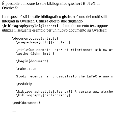
È possibile utilizzare lo stile bibliografico
glsshort
BibTeX in
Overleaf?
La risposta è sì! Lo stile bibliografico
glsshort
è uno dei molti stili
integrati in Overleaf. Utilizza questo stile digitando
nel tuo documento tex, oppure
\bibliographystyle{glsshort}
utilizza il seguente esempio per un nuovo documento su Overleaf:
\documentclass
{
article
}
\usepackage
[
utf8
]{
inputenc
}
\title
{Un esempio LaTeX di riferimenti BibTeX ut
\author
{John Smith}
\begin
{
document
}
\maketitle
Studi recenti hanno dimostrato che LaTeX è uno s
\medskip
\bibliographystyle
{glsshort} 
% carica qui glssho
\bibliography
{bibliography}
\end
{
document
}