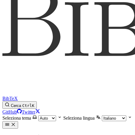
BibTeX
Cerca
Ctrl
K
GitHub
Twitter
Seleziona tema
Seleziona lingua