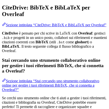
CiteDrive: BibTeX e BibLaTeX per
Overleaf
Sezione intitolata “CiteDrive: BibTeX e BibLaTeX per Overleaf”
CiteDrive
è pensato per chi scrive in LaTeX con
Overleaf
: gestisci
e progetti in un unico posto, collabori sui riferimenti e mantieni
.bib
citazioni coerenti con
BibTeX
(stili
come
glsshort
) o
.bst
BibLaTeX
. Il testo seguente collega il flusso bibliografico a
Overleaf.
Stai cercando uno strumento collaborativo online
per gestire i tuoi riferimenti BibTeX, che si connetta
a Overleaf?
Sezione intitolata “Stai cercando uno strumento collaborativo
online per gestire i tuoi riferimenti BibTeX, che si connetta a
Overleaf?”
Se cerchi uno strumento online che ti aiuti a gestire i tuoi riferimenti,
citazioni e bibliografia su Overleaf, CiteDrive potrebbe essere
perfetto! Ti permette di raccogliere e organizzare squadre e