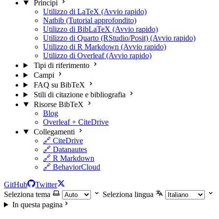
Principi
Utilizzo di LaTeX (Avvio rapido)
Natbib (Tutorial approfondito)
Utilizzo di BibLaTeX (Avvio rapido)
Utilizzo di Quarto (RStudio/Posit) (Avvio rapido)
Utilizzo di R Markdown (Avvio rapido)
Utilizzo di Overleaf (Avvio rapido)
Tipi di riferimento
Campi
FAQ su BibTeX
Stili di citazione e bibliografia
Risorse BibTeX
Blog
Overleaf + CiteDrive
Collegamenti
🔗 CiteDrive
🔗 Datanautes
🔗 R Markdown
🔗 BehaviorCloud
GitHub
Twitter
Seleziona tema
Seleziona lingua
In questa pagina