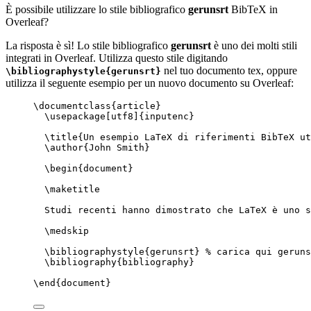
È possibile utilizzare lo stile bibliografico
gerunsrt
BibTeX in
Overleaf?
La risposta è sì! Lo stile bibliografico
gerunsrt
è uno dei molti stili
integrati in Overleaf. Utilizza questo stile digitando
nel tuo documento tex, oppure
\bibliographystyle{gerunsrt}
utilizza il seguente esempio per un nuovo documento su Overleaf:
\documentclass
{
article
}
\usepackage
[
utf8
]{
inputenc
}
\title
{Un esempio LaTeX di riferimenti BibTeX ut
\author
{John Smith}
\begin
{
document
}
\maketitle
Studi recenti hanno dimostrato che LaTeX è uno s
\medskip
\bibliographystyle
{gerunsrt} 
% carica qui geruns
\bibliography
{bibliography}
\end
{
document
}