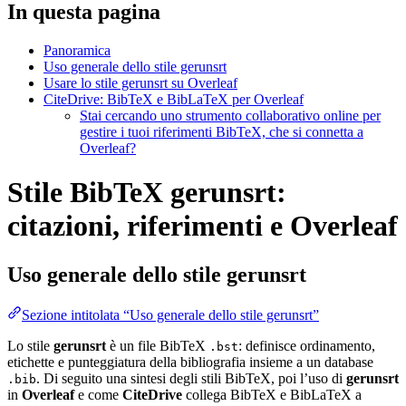
In questa pagina
Panoramica
Uso generale dello stile gerunsrt
Usare lo stile gerunsrt su Overleaf
CiteDrive: BibTeX e BibLaTeX per Overleaf
Stai cercando uno strumento collaborativo online per
gestire i tuoi riferimenti BibTeX, che si connetta a
Overleaf?
Stile BibTeX gerunsrt:
citazioni, riferimenti e Overleaf
Uso generale dello stile
gerunsrt
Sezione intitolata “Uso generale dello stile gerunsrt”
Lo stile
gerunsrt
è un file BibTeX
: definisce ordinamento,
.bst
etichette e punteggiatura della bibliografia insieme a un database
. Di seguito una sintesi degli stili BibTeX, poi l’uso di
gerunsrt
.bib
in
Overleaf
e come
CiteDrive
collega BibTeX e BibLaTeX a