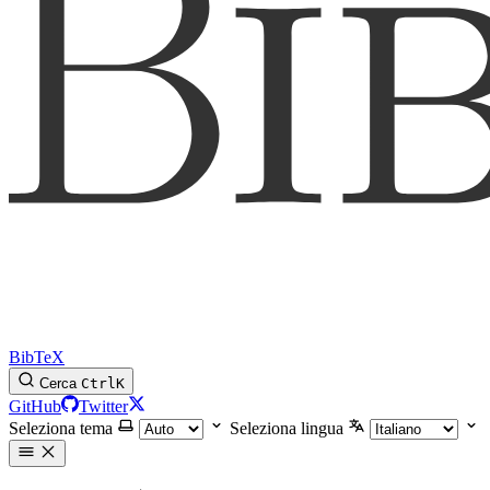
BibTeX
Cerca
Ctrl
K
GitHub
Twitter
Seleziona tema
Seleziona lingua