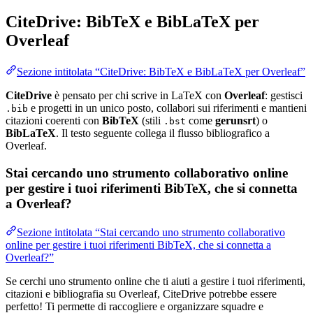
CiteDrive: BibTeX e BibLaTeX per
Overleaf
Sezione intitolata “CiteDrive: BibTeX e BibLaTeX per Overleaf”
CiteDrive
è pensato per chi scrive in LaTeX con
Overleaf
: gestisci
e progetti in un unico posto, collabori sui riferimenti e mantieni
.bib
citazioni coerenti con
BibTeX
(stili
come
gerunsrt
) o
.bst
BibLaTeX
. Il testo seguente collega il flusso bibliografico a
Overleaf.
Stai cercando uno strumento collaborativo online
per gestire i tuoi riferimenti BibTeX, che si connetta
a Overleaf?
Sezione intitolata “Stai cercando uno strumento collaborativo
online per gestire i tuoi riferimenti BibTeX, che si connetta a
Overleaf?”
Se cerchi uno strumento online che ti aiuti a gestire i tuoi riferimenti,
citazioni e bibliografia su Overleaf, CiteDrive potrebbe essere
perfetto! Ti permette di raccogliere e organizzare squadre e