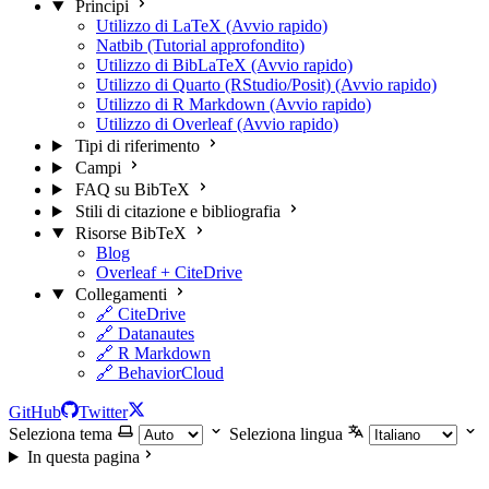
Principi
Utilizzo di LaTeX (Avvio rapido)
Natbib (Tutorial approfondito)
Utilizzo di BibLaTeX (Avvio rapido)
Utilizzo di Quarto (RStudio/Posit) (Avvio rapido)
Utilizzo di R Markdown (Avvio rapido)
Utilizzo di Overleaf (Avvio rapido)
Tipi di riferimento
Campi
FAQ su BibTeX
Stili di citazione e bibliografia
Risorse BibTeX
Blog
Overleaf + CiteDrive
Collegamenti
🔗 CiteDrive
🔗 Datanautes
🔗 R Markdown
🔗 BehaviorCloud
GitHub
Twitter
Seleziona tema
Seleziona lingua
In questa pagina