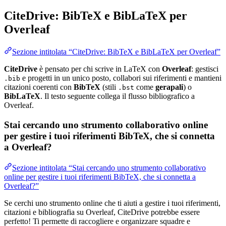
CiteDrive: BibTeX e BibLaTeX per
Overleaf
Sezione intitolata “CiteDrive: BibTeX e BibLaTeX per Overleaf”
CiteDrive
è pensato per chi scrive in LaTeX con
Overleaf
: gestisci
e progetti in un unico posto, collabori sui riferimenti e mantieni
.bib
citazioni coerenti con
BibTeX
(stili
come
gerapali
) o
.bst
BibLaTeX
. Il testo seguente collega il flusso bibliografico a
Overleaf.
Stai cercando uno strumento collaborativo online
per gestire i tuoi riferimenti BibTeX, che si connetta
a Overleaf?
Sezione intitolata “Stai cercando uno strumento collaborativo
online per gestire i tuoi riferimenti BibTeX, che si connetta a
Overleaf?”
Se cerchi uno strumento online che ti aiuti a gestire i tuoi riferimenti,
citazioni e bibliografia su Overleaf, CiteDrive potrebbe essere
perfetto! Ti permette di raccogliere e organizzare squadre e