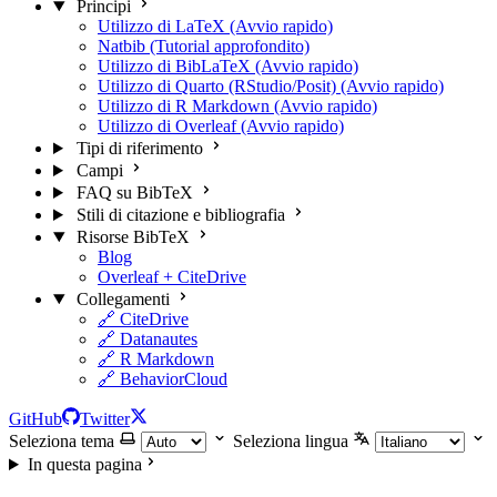
Principi
Utilizzo di LaTeX (Avvio rapido)
Natbib (Tutorial approfondito)
Utilizzo di BibLaTeX (Avvio rapido)
Utilizzo di Quarto (RStudio/Posit) (Avvio rapido)
Utilizzo di R Markdown (Avvio rapido)
Utilizzo di Overleaf (Avvio rapido)
Tipi di riferimento
Campi
FAQ su BibTeX
Stili di citazione e bibliografia
Risorse BibTeX
Blog
Overleaf + CiteDrive
Collegamenti
🔗 CiteDrive
🔗 Datanautes
🔗 R Markdown
🔗 BehaviorCloud
GitHub
Twitter
Seleziona tema
Seleziona lingua
In questa pagina