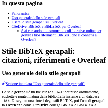
In questa pagina
Panoramica
Uso generale dello stile gerapali
Usare lo stile gerapali su Overleaf
CiteDrive: BibTeX e BibLaTeX per Overleaf
Stai cercando uno strumento collaborativo online per
gestire i tuoi riferimenti BibTeX, che si connetta a
Overleaf?
Stile BibTeX gerapali:
citazioni, riferimenti e Overleaf
Uso generale dello stile
gerapali
Sezione intitolata “Uso generale dello stile gerapali”
Lo stile
gerapali
è un file BibTeX
: definisce ordinamento,
.bst
etichette e punteggiatura della bibliografia insieme a un database
. Di seguito una sintesi degli stili BibTeX, poi l’uso di
gerapali
.bib
in
Overleaf
e come
CiteDrive
collega BibTeX e BibLaTeX a