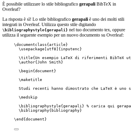
È possibile utilizzare lo stile bibliografico
gerapali
BibTeX in
Overleaf?
La risposta è sì! Lo stile bibliografico
gerapali
è uno dei molti stili
integrati in Overleaf. Utilizza questo stile digitando
nel tuo documento tex, oppure
\bibliographystyle{gerapali}
utilizza il seguente esempio per un nuovo documento su Overleaf:
\documentclass
{
article
}
\usepackage
[
utf8
]{
inputenc
}
\title
{Un esempio LaTeX di riferimenti BibTeX ut
\author
{John Smith}
\begin
{
document
}
\maketitle
Studi recenti hanno dimostrato che LaTeX è uno s
\medskip
\bibliographystyle
{gerapali} 
% carica qui gerapa
\bibliography
{bibliography}
\end
{
document
}