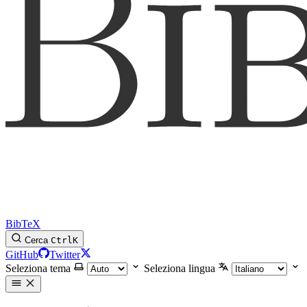
BibTeX
Cerca
Ctrl
K
GitHub
Twitter
Seleziona tema
Seleziona lingua