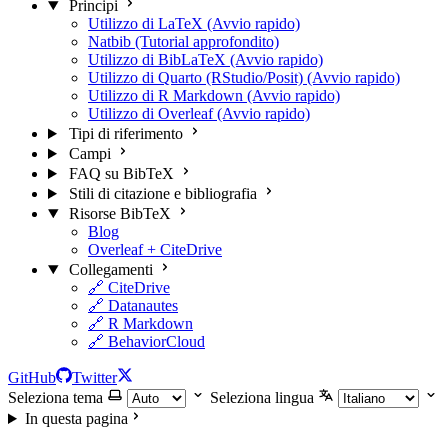
Principi
Utilizzo di LaTeX (Avvio rapido)
Natbib (Tutorial approfondito)
Utilizzo di BibLaTeX (Avvio rapido)
Utilizzo di Quarto (RStudio/Posit) (Avvio rapido)
Utilizzo di R Markdown (Avvio rapido)
Utilizzo di Overleaf (Avvio rapido)
Tipi di riferimento
Campi
FAQ su BibTeX
Stili di citazione e bibliografia
Risorse BibTeX
Blog
Overleaf + CiteDrive
Collegamenti
🔗 CiteDrive
🔗 Datanautes
🔗 R Markdown
🔗 BehaviorCloud
GitHub
Twitter
Seleziona tema
Seleziona lingua
In questa pagina