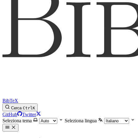
BibTeX
Cerca
Ctrl
K
GitHub
Twitter
Seleziona tema
Seleziona lingua