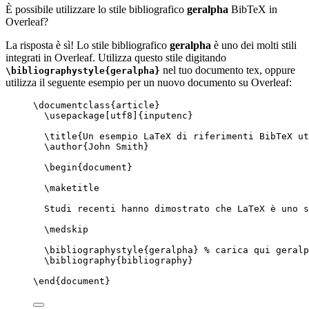
È possibile utilizzare lo stile bibliografico
geralpha
BibTeX in
Overleaf?
La risposta è sì! Lo stile bibliografico
geralpha
è uno dei molti stili
integrati in Overleaf. Utilizza questo stile digitando
nel tuo documento tex, oppure
\bibliographystyle{geralpha}
utilizza il seguente esempio per un nuovo documento su Overleaf:
\documentclass
{
article
}
\usepackage
[
utf8
]{
inputenc
}
\title
{Un esempio LaTeX di riferimenti BibTeX ut
\author
{John Smith}
\begin
{
document
}
\maketitle
Studi recenti hanno dimostrato che LaTeX è uno s
\medskip
\bibliographystyle
{geralpha} 
% carica qui geralp
\bibliography
{bibliography}
\end
{
document
}