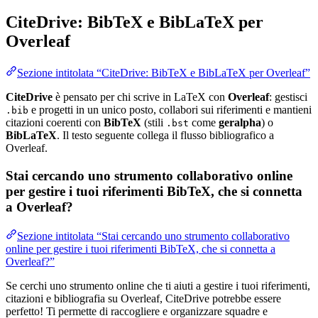
CiteDrive: BibTeX e BibLaTeX per
Overleaf
Sezione intitolata “CiteDrive: BibTeX e BibLaTeX per Overleaf”
CiteDrive
è pensato per chi scrive in LaTeX con
Overleaf
: gestisci
e progetti in un unico posto, collabori sui riferimenti e mantieni
.bib
citazioni coerenti con
BibTeX
(stili
come
geralpha
) o
.bst
BibLaTeX
. Il testo seguente collega il flusso bibliografico a
Overleaf.
Stai cercando uno strumento collaborativo online
per gestire i tuoi riferimenti BibTeX, che si connetta
a Overleaf?
Sezione intitolata “Stai cercando uno strumento collaborativo
online per gestire i tuoi riferimenti BibTeX, che si connetta a
Overleaf?”
Se cerchi uno strumento online che ti aiuti a gestire i tuoi riferimenti,
citazioni e bibliografia su Overleaf, CiteDrive potrebbe essere
perfetto! Ti permette di raccogliere e organizzare squadre e