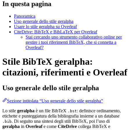
In questa pagina
Panoramica
Uso generale dello stile geralpha
Usare lo stile geralpha su Overleaf
CiteDrive: BibTeX e BibLaTeX per Overleaf
Stai cercando uno strumento collaborativo online per
gestire i tuoi riferimenti BibTeX, che si connetta a
Overleaf?
Stile BibTeX geralpha:
citazioni, riferimenti e Overleaf
Uso generale dello stile
geralpha
Sezione intitolata “Uso generale dello stile geralpha”
Lo stile
geralpha
è un file BibTeX
: definisce ordinamento,
.bst
etichette e punteggiatura della bibliografia insieme a un database
. Di seguito una sintesi degli stili BibTeX, poi l’uso di
.bib
geralpha
in
Overleaf
e come
CiteDrive
collega BibTeX e