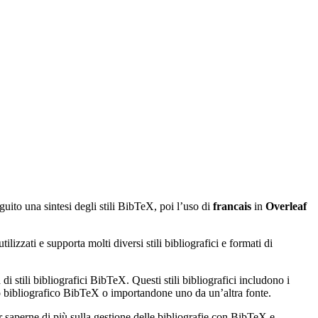
guito una sintesi degli stili BibTeX, poi l’uso di
francais
in
Overleaf
izzati e supporta molti diversi stili bibliografici e formati di
di stili bibliografici BibTeX. Questi stili bibliografici includono i
ato bibliografico BibTeX o importandone uno da un’altra fonte.
r saperne di più sulla gestione delle bibliografie con BibTeX e