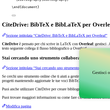
\end
{
document
}
CiteDrive: BibTeX e BibLaTeX per Overle
Sezione intitolata “CiteDrive: BibTeX e BibLaTeX per Overleaf”
CiteDrive
è pensato per chi scrive in LaTeX con
Overleaf
: gestisci
.
testo seguente collega il flusso bibliografico a Overleaf.
Stai cercando uno strumento collaborativo online per g
Sezione intitolata “Stai cercando uno strumento collaborativo online
Gestisci o
Se cerchi uno strumento online che ti aiuti a gestire i tuoi riferimenti,
progetti mantenendo aggiornate le tue voci BibTeX nel tuo progetto O
Puoi anche utilizzare CiteDrive per creare bibliografie e citazioni in v
Puoi trovare maggiori informazioni su come fare ciò nella nostra docu
Modifica pagina