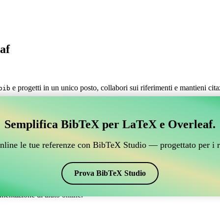
af
e progetti in un unico posto, collabori sui riferimenti e mantieni cit
bib
estire i tuoi riferimenti BibTeX, che si connetta a Over
Semplifica BibTeX per LaTeX e Overleaf.
 per gestire i tuoi riferimenti BibTeX, che si connetta a Overleaf?”
nline le tue referenze con BibTeX Studio — progettato per i r
 citazioni e bibliografia su Overleaf, CiteDrive potrebbe essere perfetto!
verleaf.
Prova BibTeX Studio
ari stili, incluso francais. Quindi, se stai cercando un modo semplice per
mentazione di aiuto online.