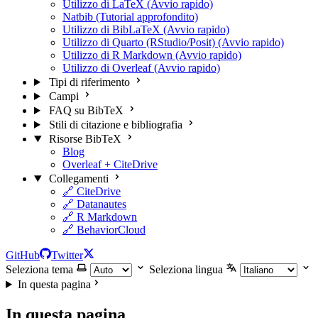
Utilizzo di LaTeX (Avvio rapido)
Natbib (Tutorial approfondito)
Utilizzo di BibLaTeX (Avvio rapido)
Utilizzo di Quarto (RStudio/Posit) (Avvio rapido)
Utilizzo di R Markdown (Avvio rapido)
Utilizzo di Overleaf (Avvio rapido)
Tipi di riferimento
Campi
FAQ su BibTeX
Stili di citazione e bibliografia
Risorse BibTeX
Blog
Overleaf + CiteDrive
Collegamenti
🔗 CiteDrive
🔗 Datanautes
🔗 R Markdown
🔗 BehaviorCloud
GitHub
Twitter
Seleziona tema
Seleziona lingua
In questa pagina
In questa pagina