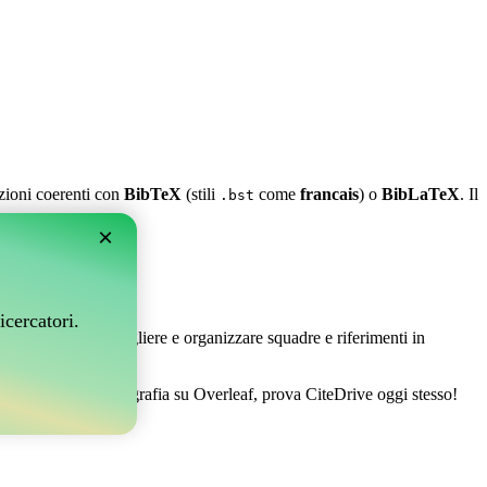
azioni coerenti con
BibTeX
(stili
come
francais
) o
BibLaTeX
. Il
.bst
×
leaf?
icercatori.
 Ti permette di raccogliere e organizzare squadre e riferimenti in
 gestire la tua bibliografia su Overleaf, prova CiteDrive oggi stesso!