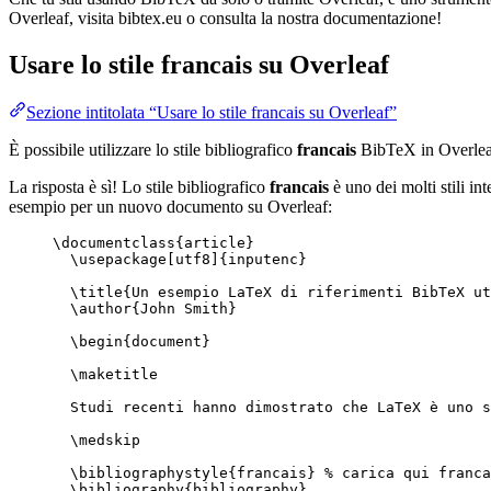
Overleaf, visita bibtex.eu o consulta la nostra documentazione!
Usare lo stile
francais
su Overleaf
Sezione intitolata “Usare lo stile francais su Overleaf”
È possibile utilizzare lo stile bibliografico
francais
BibTeX in Overlea
La risposta è sì! Lo stile bibliografico
francais
è uno dei molti stili in
esempio per un nuovo documento su Overleaf:
\documentclass
{
article
}
\usepackage
[
utf8
]{
inputenc
}
\title
{Un esempio LaTeX di riferimenti BibTeX ut
\author
{John Smith}
\begin
{
document
}
\maketitle
Studi recenti hanno dimostrato che LaTeX è uno s
\medskip
\bibliographystyle
{francais} 
% carica qui franca
\bibliography
{bibliography}