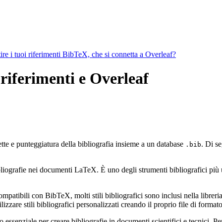
ire i tuoi riferimenti BibTeX, che si connetta a Overleaf?
 riferimenti e Overleaf
ette e punteggiatura della bibliografia insieme a un database
. Di se
.bib
ografie nei documenti LaTeX. È uno degli strumenti bibliografici più util
mpatibili con BibTeX, molti stili bibliografici sono inclusi nella libreria 
zzare stili bibliografici personalizzati creando il proprio file di form
ssenziale per creare bibliografie in documenti scientifici e tecnici. Pe