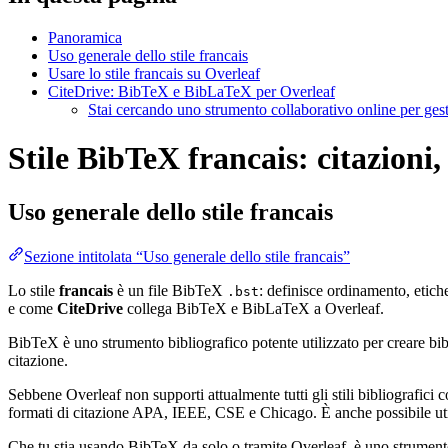
Panoramica
Uso generale dello stile francais
Usare lo stile francais su Overleaf
CiteDrive: BibTeX e BibLaTeX per Overleaf
Stai cercando uno strumento collaborativo online per gest
Stile BibTeX francais: citazioni,
Uso generale dello stile
francais
Sezione intitolata “Uso generale dello stile francais”
Lo stile
francais
è un file BibTeX
: definisce ordinamento, etich
.bst
e come
CiteDrive
collega BibTeX e BibLaTeX a Overleaf.
BibTeX è uno strumento bibliografico potente utilizzato per creare bibli
citazione.
Sebbene Overleaf non supporti attualmente tutti gli stili bibliografici co
formati di citazione APA, IEEE, CSE e Chicago. È anche possibile utili
Che tu stia usando BibTeX da solo o tramite Overleaf, è uno strumento e