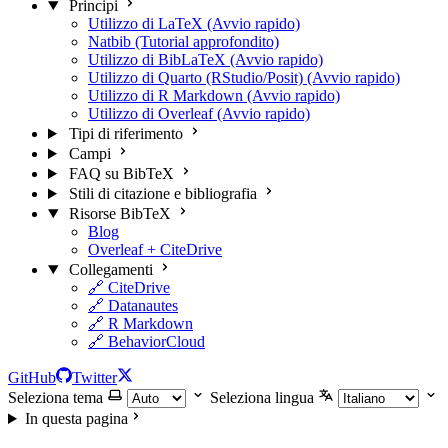
Principi
Utilizzo di LaTeX (Avvio rapido)
Natbib (Tutorial approfondito)
Utilizzo di BibLaTeX (Avvio rapido)
Utilizzo di Quarto (RStudio/Posit) (Avvio rapido)
Utilizzo di R Markdown (Avvio rapido)
Utilizzo di Overleaf (Avvio rapido)
Tipi di riferimento
Campi
FAQ su BibTeX
Stili di citazione e bibliografia
Risorse BibTeX
Blog
Overleaf + CiteDrive
Collegamenti
🔗 CiteDrive
🔗 Datanautes
🔗 R Markdown
🔗 BehaviorCloud
GitHub
Twitter
Seleziona tema
Seleziona lingua
In questa pagina