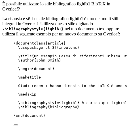
È possibile utilizzare lo stile bibliografico
figbib1
BibTeX in
Overleaf?
La risposta è sì! Lo stile bibliografico
figbib1
è uno dei molti stili
integrati in Overleaf. Utilizza questo stile digitando
nel tuo documento tex, oppure
\bibliographystyle{figbib1}
utilizza il seguente esempio per un nuovo documento su Overleaf:
\documentclass
{
article
}
\usepackage
[
utf8
]{
inputenc
}
\title
{Un esempio LaTeX di riferimenti BibTeX ut
\author
{John Smith}
\begin
{
document
}
\maketitle
Studi recenti hanno dimostrato che LaTeX è uno s
\medskip
\bibliographystyle
{figbib1} 
% carica qui figbib1
\bibliography
{bibliography}
\end
{
document
}