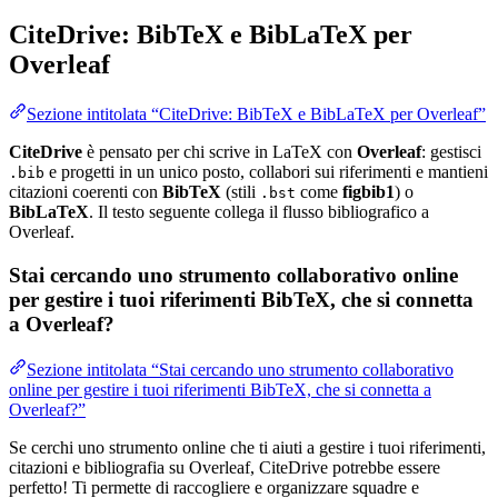
CiteDrive: BibTeX e BibLaTeX per
Overleaf
Sezione intitolata “CiteDrive: BibTeX e BibLaTeX per Overleaf”
CiteDrive
è pensato per chi scrive in LaTeX con
Overleaf
: gestisci
e progetti in un unico posto, collabori sui riferimenti e mantieni
.bib
citazioni coerenti con
BibTeX
(stili
come
figbib1
) o
.bst
BibLaTeX
. Il testo seguente collega il flusso bibliografico a
Overleaf.
Stai cercando uno strumento collaborativo online
per gestire i tuoi riferimenti BibTeX, che si connetta
a Overleaf?
Sezione intitolata “Stai cercando uno strumento collaborativo
online per gestire i tuoi riferimenti BibTeX, che si connetta a
Overleaf?”
Se cerchi uno strumento online che ti aiuti a gestire i tuoi riferimenti,
citazioni e bibliografia su Overleaf, CiteDrive potrebbe essere
perfetto! Ti permette di raccogliere e organizzare squadre e