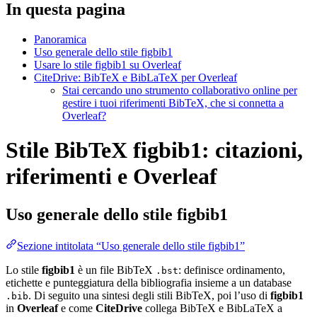
In questa pagina
Panoramica
Uso generale dello stile figbib1
Usare lo stile figbib1 su Overleaf
CiteDrive: BibTeX e BibLaTeX per Overleaf
Stai cercando uno strumento collaborativo online per
gestire i tuoi riferimenti BibTeX, che si connetta a
Overleaf?
Stile BibTeX figbib1: citazioni,
riferimenti e Overleaf
Uso generale dello stile
figbib1
Sezione intitolata “Uso generale dello stile figbib1”
Lo stile
figbib1
è un file BibTeX
: definisce ordinamento,
.bst
etichette e punteggiatura della bibliografia insieme a un database
. Di seguito una sintesi degli stili BibTeX, poi l’uso di
figbib1
.bib
in
Overleaf
e come
CiteDrive
collega BibTeX e BibLaTeX a