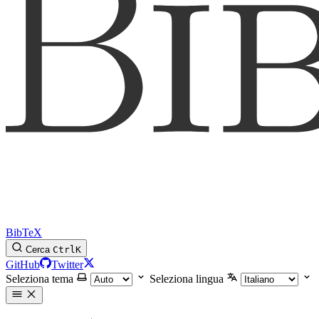
BibTeX
Cerca
Ctrl
K
GitHub
Twitter
Seleziona tema
Seleziona lingua